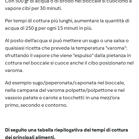
Con 500 gr di acqua o di brodo nel boccale si cuociono a
vapore cibi per 30 minuti.
Per tempi di cottura più lunghi, aumentare la quantità di
acqua di 250 g per ogni 15 minuti in più.
Al posto dell’acqua si può mettere un sugo o una salsa o
qualsiasi ricetta che preveda la temperatura “varoma”:
sfruttando il vapore che viene “espulso” dalla pietanza in
cottura nel boccale si cuoce anche il cibo posizionato nel
varoma.
Ad esempio sugo/peperonata/caponata nel boccale,
nella campana del varoma polpette/polpettone e nel
vassoio patate e carote a tocchetti: in una mezz’ora
primo, secondo e contorno.
D
i seguito una tabella riepilogativa dei tempi di cottura
dei principali alimenti.