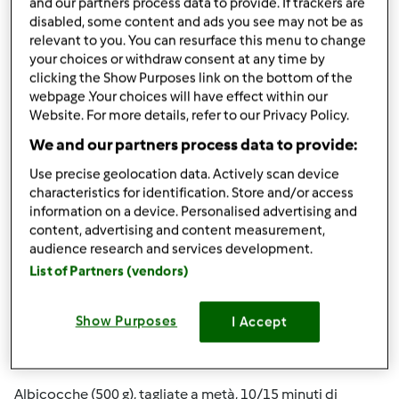
and our partners process data to provide. If trackers are
disabled, some content and ads you see may not be as
Porri (800 g), a rondelle, 25 minuti di cottura.
relevant to you. You can resurface this menu to change
your choices or withdraw consent at any time by
Fagiolini (800 g), interi, 25/30 minuti di cottura.
clicking the Show Purposes link on the bottom of the
webpage .Your choices will have effect within our
Finocchi (800 g), in quarti, 30 minuti di cottura.
Website. For more details, refer to our Privacy Policy.
Spinaci freschi (500 g), 10/12 minuti di cottura.
We and our partners process data to provide:
Zucchine (800 g), a fette di circa 1 cm, 25 minuti di
Use precise geolocation data. Actively scan device
characteristics for identification. Store and/or access
cottura.
information on a device. Personalised advertising and
Frutta fresca
:
content, advertising and content measurement,
audience research and services development.
Mele (500 g), in quarti 12/15 minuti di cottura.
List of Partners (vendors)
Pere (800 g), a pezzetti, 15 minuti di cottura.
Show Purposes
I Accept
Pere (800 g), mature e tagliate a metà, 20 minuti di
cottura.
Albicocche (500 g), tagliate a metà, 10/15 minuti di