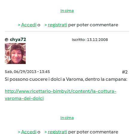
In cima
Accedi
o
registrati
per poter commentare
chya72
Iscritto : 13.12.2008
Sab, 06/29/2013 - 13:45
#2
Si possono cuocere i dolci a Varoma, dentro la campana:
http://www.ricettario-bimby.it/content/la-cottura-
varoma-dei-dolci
In cima
Accedi
o
registrati
per poter commentare