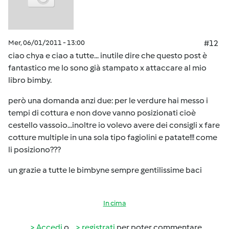
Mer, 06/01/2011 - 13:00
#12
ciao chya e ciao a tutte... inutile dire che questo post è
fantastico me lo sono già stampato x attaccare al mio
libro bimby.
però una domanda anzi due: per le verdure hai messo i
tempi di cottura e non dove vanno posizionati cioè
cestello vassoio...inoltre io volevo avere dei consigli x fare
cotture multiple in una sola tipo fagiolini e patate!!! come
li posiziono???
un grazie a tutte le bimbyne sempre gentilissime baci
In cima
Accedi
o
registrati
per poter commentare