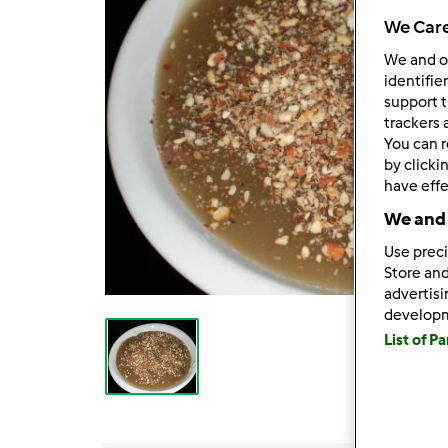
We Care
We and 
identifie
support t
trackers 
You can r
by clicki
have effe
We and 
Use preci
Store and
advertis
develop
List of P