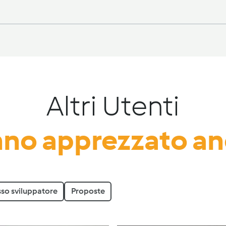
Altri Utenti
no apprezzato a
sso sviluppatore
Proposte