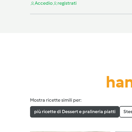
Accedi
o
registrati
han
Mostra ricette simili per:
più ricette di Dessert e pralineria piatti
Ste