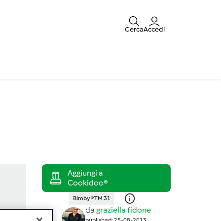
Cerca
Accedi
Bimby ® TM 31
da
graziella fidone
published: 25-08-2013