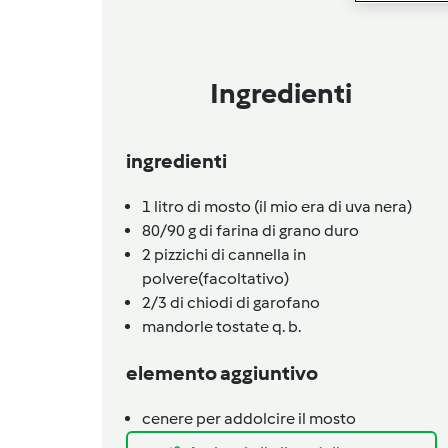
Ingredienti
ingredienti
1
litro
di mosto (il mio era di uva nera)
80/90
g
di farina di grano duro
2
pizzichi
di cannella in
polvere(facoltativo)
2/3
di chiodi di garofano
mandorle tostate q. b.
elemento aggiuntivo
cenere per addolcire il mosto