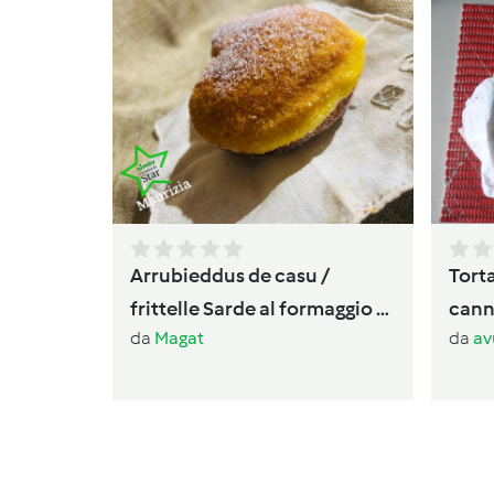
Arrubieddus de casu /
Torta
frittelle Sarde al formaggio di
canne
da
Magat
da
av
carnevale