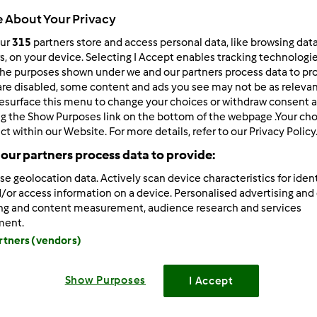
 About Your Privacy
Total
12min
our
315
partners store and access personal data, like browsing dat
rs, on your device. Selecting I Accept enables tracking technologi
he purposes shown under we and our partners process data to prov
are disabled, some content and ads you see may not be as relevan
porzione/porzioni
esurface this menu to change your choices or withdraw consent a
0
porzione/porzioni
ng the Show Purposes link on the bottom of the webpage .Your choi
ct within our Website. For more details, refer to our Privacy Policy
our partners process data to provide:
Difficoltà
facile
se geolocation data. Actively scan device characteristics for ident
/or access information on a device. Personalised advertising and
ing and content measurement, audience research and services
ment.
artners (vendors)
Show Purposes
I Accept