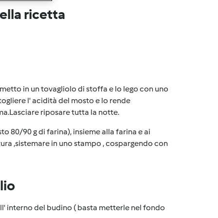
lla ricetta
 metto in un tovagliolo di stoffa e lo lego con uno
ogliere l' acidità del mosto e lo rende
ma.Lasciare riposare tutta la notte.
sto 80/90 g di farina), insieme alla farina e ai
ttura ,sistemare in uno stampo , cospargendo con
lio
l' interno del budino ( basta metterle nel fondo