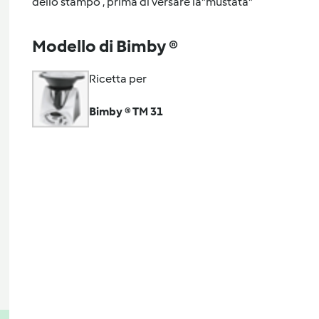
dello stampo , prima di versare la"mustata"
Modello di Bimby ®
Ricetta per
Bimby ® TM 31