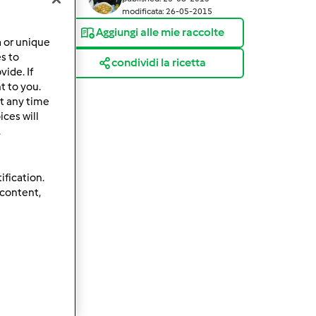
modificata: 26-05-2015
Aggiungi alle mie raccolte
a or unique
es to
condividi la ricetta
ide. If
t to you.
t any time
ces will
.
ification.
 content,