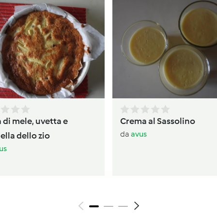
 di mele, uvetta e
Crema al Sassolino
da
avus
lla dello zio
us