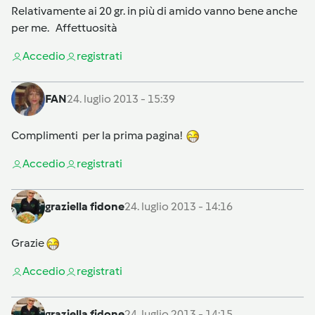
Relativamente ai 20 gr. in più di amido vanno bene anche
per me. Affettuosità
Accedi
o
registrati
FAN
24. luglio 2013 - 15:39
Complimenti per la prima pagina!
Accedi
o
registrati
graziella fidone
24. luglio 2013 - 14:16
Grazie
Accedi
o
registrati
graziella fidone
24. luglio 2013 - 14:15