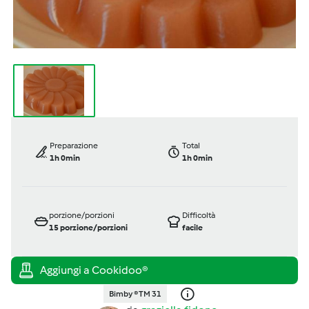
Preparazione
Total
1h 0min
1h 0min
porzione/porzioni
Difficoltà
15
porzione/porzioni
facile
Bimby ® TM 31