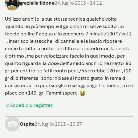
graziella fidone
24. luglio 2013 - 14:12
Utilizzo anch' io la tua stessa tecnica qualche volta ,
quando ho più tempo e il gelo non mi serve subito , io
faccio bollire l' acqua e lo zucchero 7 minuti /100 ° / vel 1
. Inserisco le stecche di cannella e le lascio riposare
come te tutta la notte , poi filtro e procedo con la ricetta
è ottimo , ma per velocizzare faccio in quel modo , per
quanto riguarda la dose dell' amido anch' io ne metto 80
gr per un litro se fai il conto per 1/5 verrebbe 120 gr , i 20
gr di differenza sono in base al nostro gusto in tema di
consistenza tu puoi scegliere se aggiungerli o meno , a me
piace con 140 gr . Fammi sapere
Accedi
o
registrati
Ospite
24. luglio 2013 - 10:57