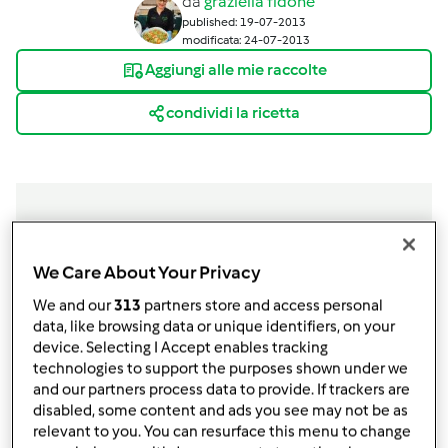
da
graziella fidone
published: 19-07-2013
modificata: 24-07-2013
Aggiungi alle mie raccolte
condividi la ricetta
Ingredienti
We Care About Your Privacy
ingredienti
We and our
313
partners store and access personal
data, like browsing data or unique identifiers, on your
4
stecche
di cannella
device. Selecting I Accept enables tracking
300
g
di zucchero
technologies to support the purposes shown under we
140
g
di amido
and our partners process data to provide. If trackers are
1/5
litri
di acqua
disabled, some content and ads you see may not be as
relevant to you. You can resurface this menu to change
Aggiungi alla lista della spesa