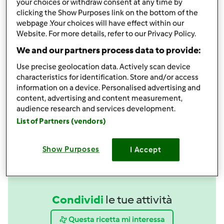
your choices or withdraw consent at any time by
clicking the Show Purposes link on the bottom of the
webpage .Your choices will have effect within our
Website. For more details, refer to our Privacy Policy.
Accessori che ti serviranno
We and our partners process data to provide:
Spatola
Use precise geolocation data. Actively scan device
acquista
characteristics for identification. Store and/or access
information on a device. Personalised advertising and
content, advertising and content measurement,
Boccale Completo TM6
audience research and services development.
acquista
List of Partners (vendors)
Show Purposes
I Accept
Condividi
le tue attività
Questa ricetta mi interessa