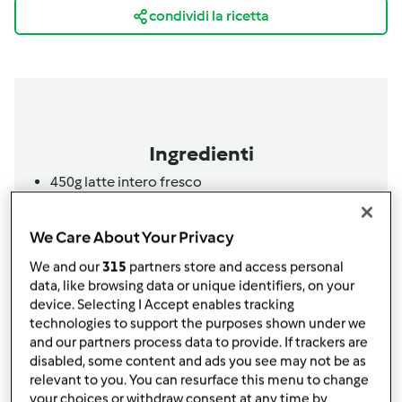
condividi la ricetta
Ingredienti
450g
latte intero fresco
200g
zucchero semolato
100g
strutto o burro
We Care About Your Privacy
1bustina
Lievito in polvere x dolci
We and our
315
partners store and access personal
1bustina
vanillina opp qlc goccia di essenza
data, like browsing data or unique identifiers, on your
vaniglia
device. Selecting I Accept enables tracking
1kg
farina 00
technologies to support the purposes shown under we
q.b.
crema pasticcera
and our partners process data to provide. If trackers are
q.b.
ciliegine candite
disabled, some content and ads you see may not be as
1cubetto
lievito di birra
relevant to you. You can resurface this menu to change
your choices or withdraw consent at any time by