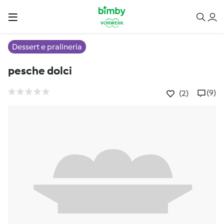
Dessert e pralineria
pesche dolci
(9)
(2)