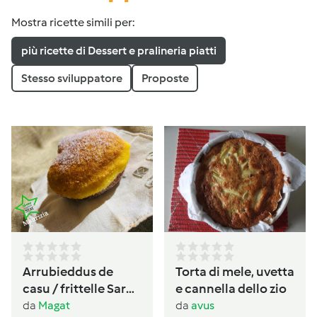
Mostra ricette simili per:
più ricette di Dessert e pralineria piatti
Stesso sviluppatore
Proposte
Arrubieddus de
Torta di mele, uvetta
casu / frittelle Sarde
e cannella dello zio
al formaggio di
da
Magat
da
avus