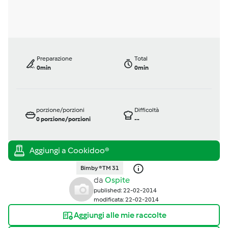
Preparazione
Total
0min
0min
porzione/porzioni
Difficoltà
0
porzione/porzioni
--
Bimby ® TM 31
da
Ospite
published: 22-02-2014
modificata: 22-02-2014
Aggiungi alle mie raccolte