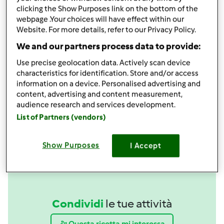
Aggiungi alla lista della spesa
clicking the Show Purposes link on the bottom of the
webpage .Your choices will have effect within our
Website. For more details, refer to our Privacy Policy.
Accessori che ti serviranno
We and our partners process data to provide:
Use precise geolocation data. Actively scan device
Spatola
characteristics for identification. Store and/or access
acquista
information on a device. Personalised advertising and
content, advertising and content measurement,
Boccale Completo TM6
audience research and services development.
acquista
List of Partners (vendors)
Show Purposes
I Accept
Condividi
le tue attività
Questa ricetta mi interessa