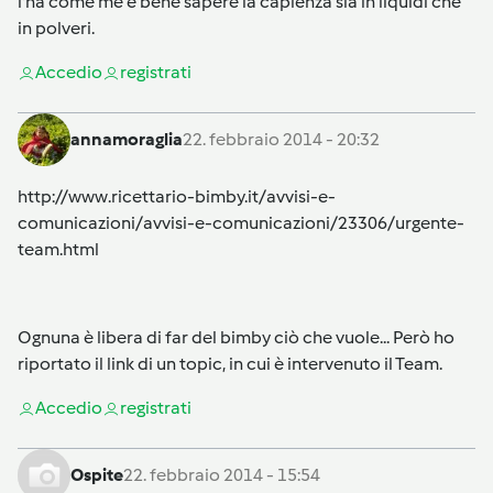
l'ha come me è bene sapere la capienza sia in liquidi che
in polveri.
Accedi
o
registrati
annamoraglia
22. febbraio 2014 - 20:32
http://www.ricettario-bimby.it/avvisi-e-
comunicazioni/avvisi-e-comunicazioni/23306/urgente-
team.html
Ognuna è libera di far del bimby ciò che vuole... Però ho
riportato il link di un topic, in cui è intervenuto il Team.
Accedi
o
registrati
Ospite
22. febbraio 2014 - 15:54