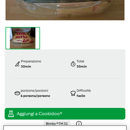
Preparazione
Total
30min
30min
porzione/porzioni
Difficoltà
6
persona/persone
facile
Bimby ® TM 31