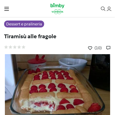
Dessert e pralineria
Tiramisù alle fragole
(10)