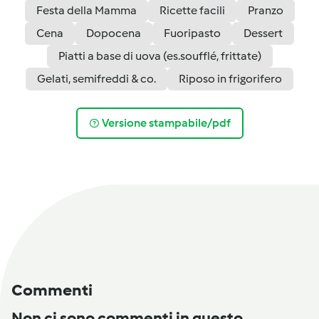
Festa della Mamma
Ricette facili
Pranzo
Cena
Dopocena
Fuoripasto
Dessert
Piatti a base di uova (es.soufflé, frittate)
Gelati, semifreddi & co.
Riposo in frigorifero
Versione stampabile/pdf
Commenti
Non ci sono commenti in questo