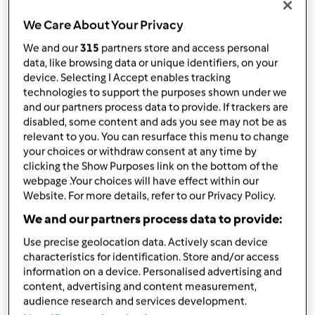
da
Ospite
published: 27-06-2014
We Care About Your Privacy
modificata: 27-06-2014
We and our
315
partners store and access personal
Aggiungi alle mie raccolte
data, like browsing data or unique identifiers, on your
device. Selecting I Accept enables tracking
condividi la ricetta
technologies to support the purposes shown under we
Crea variante
and our partners process data to provide. If trackers are
disabled, some content and ads you see may not be as
relevant to you. You can resurface this menu to change
your choices or withdraw consent at any time by
clicking the Show Purposes link on the bottom of the
webpage .Your choices will have effect within our
Website. For more details, refer to our Privacy Policy.
Ingredienti
We and our partners process data to provide:
Ad esempio: per l’impasto
Use precise geolocation data. Actively scan device
500
ml di panna fresca da montare
characteristics for identification. Store and/or access
4
tuorli freschi
information on a device. Personalised advertising and
content, advertising and content measurement,
1
bustina
di vanillina
audience research and services development.
80
grammi
di zucchero a velo