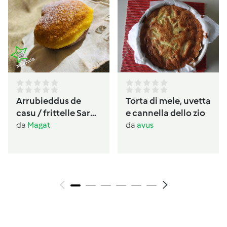
Arrubieddus de
Torta di mele, uvetta
casu / frittelle Sarde
e cannella dello zio
al formaggio di
da
Magat
da
avus
carnevale