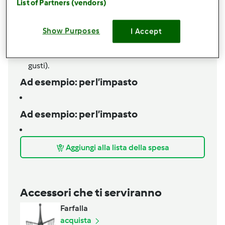
List of Partners (vendors)
500
grammi
di mascarpone
700
grammi
di fragole
120
ml di alchermes
Show Purposes
I Accept
80
grammi
di zucchero semolato
400
grammi
di savoiardi o pavesini (secondo i
gusti).
Ad esempio: per l’impasto
Ad esempio: per l’impasto
Aggiungi alla lista della spesa
Accessori che ti serviranno
Farfalla
acquista