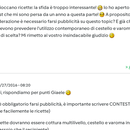
 fioccano ricette: la sfida è troppo interessante!
Io ho aperto 
t che mi sono persa da un anno a questa parte!
A proposito,
erazione è necessario farsi pubblicità su questo topic? E già che
evono prevedere l'utilizzo contemporaneo di cestello e varoma 
i di scelta? Mi rimetto al vostro insindacabile giudizio
4/27/2016 - 08:20
i, rispondiamo per punti Giaele
è obbligatorio farsi pubblicità, è importante scrivere CONTEST
e facilemente le ricette)
icette dovranno essere cottura multilivello, cestello e varoma 
 vassoio che il recipiente)