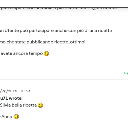
e wrote:
 partecipare con una sola o più ricette per singolo utente?
n Utente può partecipare anche con più di una ricetta
o che state pubblicando ricette..ottimo!
, avete ancora tempo
4/26/2016 - 10:39
lu71 wrote:
Silvia bella ricetta
e Anna