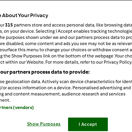
 per:
Risultati per pagina:
 About Your Privacy
ultati più recenti
10
our
315
partners store and access personal data, like browsing dat
rs, on your device. Selecting I Accept enables tracking technologi
he purposes shown under we and our partners process data to prov
are disabled, some content and ads you see may not be as relevan
esurface this menu to change your choices or withdraw consent a
ng the Show Purposes link on the bottom of the webpage .Your choi
ct within our Website. For more details, refer to our Privacy Policy
4/26/2016 - 08:57
our partners process data to provide:
ssime tutte complimenti
se geolocation data. Actively scan device characteristics for ident
/or access information on a device. Personalised advertising and
ing and content measurement, audience research and services
ment.
artners (vendors)
Show Purposes
I Accept
4/26/2016 - 09:59