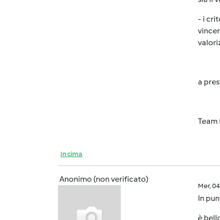
- i cr
vincer
valori
a pre
Team 
In cima
Anonimo (non verificato)
Mer, 0
In pun
è bell