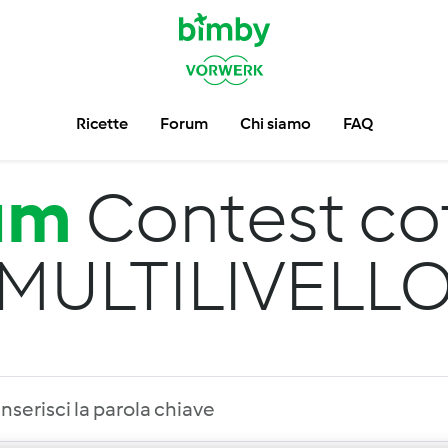
Ricette
Forum
Chi siamo
FAQ
um
Contest co
MULTILIVELL