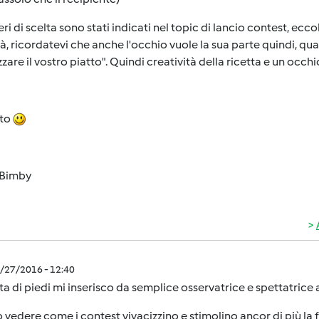
iteri di scelta sono stati indicati nel topic di lancio contest, ec
à, ricordatevi che anche l'occhio vuole la sua parte quindi, qu
zzare il vostro piatto". Quindi creatività della ricetta e un occhi
sto
Bimby
4/27/2016 - 12:40
ta di piedi mi inserisco da semplice osservatrice e spettatrice a
o vedere come i contest vivacizzino e stimolino ancor di più la 