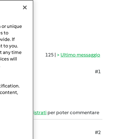
a or unique
es to
ide. If
t to you.
t any time
125 |
Ultimo messaggio
ces will
.
#1
ification.
 content,
Accedi
o
registrati
per poter commentare
#2