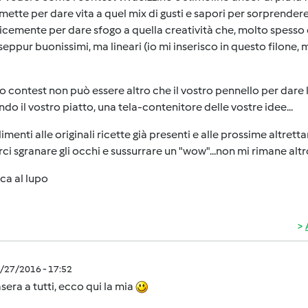
 mette per dare vita a quel mix di gusti e sapori per sorprendere
cemente per dare sfogo a quella creatività che, molto spesso 
 seppur buonissimi, ma lineari (io mi inserisco in questo filone,
 contest non può essere altro che il vostro pennello per dare lib
do il vostro piatto, una tela-contenitore delle vostre idee...
menti alle originali ricette già presenti e alle prossime altret
rci sgranare gli occhi e sussurrare un "wow"...non mi rimane altr
ca al lupo
4/27/2016 - 17:52
era a tutti, ecco qui la mia