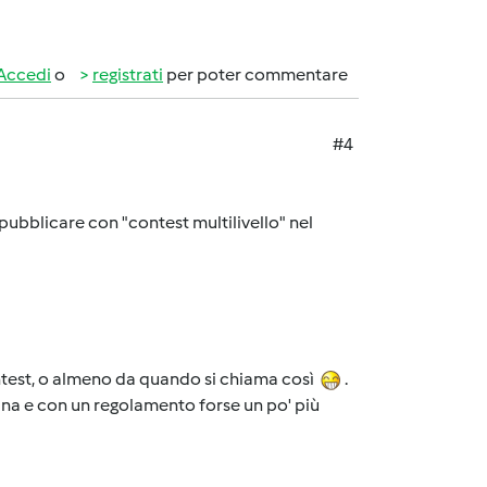
Accedi
o
registrati
per poter commentare
#4
pubblicare con "contest multilivello" nel
ontest, o almeno da quando si chiama così
.
gina e con un regolamento forse un po' più