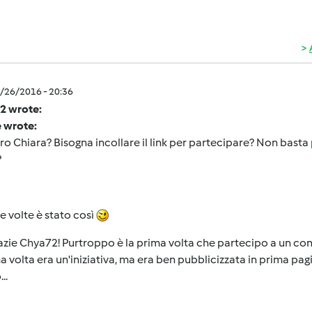
4/26/2016 - 20:36
2 wrote:
e wrote:
o Chiara? Bisogna incollare il link per partecipare? Non basta 
?
re volte è stato così
azie Chya72! Purtroppo è la prima volta che partecipo a un c
ma volta era un'iniziativa, ma era ben pubblicizzata in prima pa
..