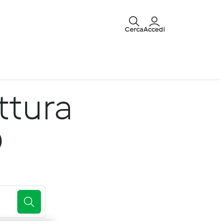
Cerca
Accedi
ttura
O