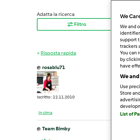
Adatta la ricerca
Ordina
We Care
Filtro
I ris
We and 
identifie
support t
trackers 
Risposta rapida
You can r
by clicki
have effe
rosablu71
Mar, 0
We and 
Bravi
Use preci
Store and
Iscritto : 12.11.2010
advertis
develop
In cima
List of P
Team Bimby
Mar, 0