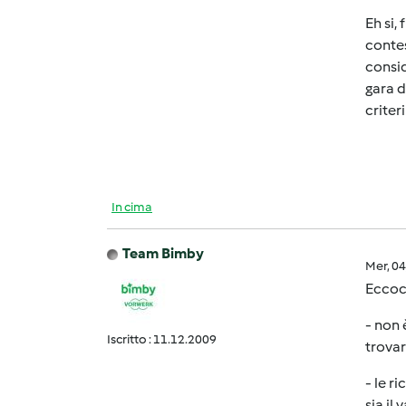
Eh si,
contes
consid
gara d
criter
In cima
Team Bimby
Mer, 0
Eccoc
- non 
Iscritto : 11.12.2009
trovar
- le r
sia il