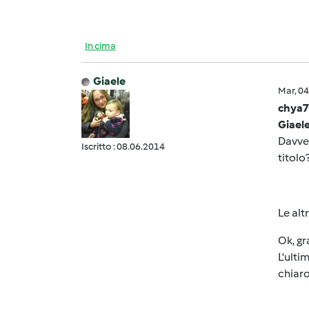
In cima
Giaele
Mar, 0
chya7
Giael
Davver
Iscritto : 08.06.2014
titolo
Le alt
Ok, gr
L'ulti
chiaro.