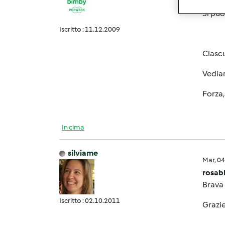
Giael
Si può
Iscritto : 11.12.2009
Ciascu
Vediam
Forza
In cima
silviame
Mar, 0
rosab
Brava 
Iscritto : 02.10.2011
Grazi