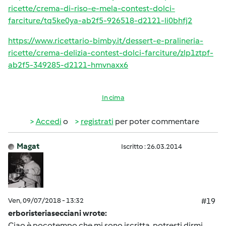
ricette/crema-di-riso-e-mela-contest-dolci-
farciture/tq5ke0ya-ab2f5-926518-d2121-li0bhfj2
https://www.ricettario-bimby.it/dessert-e-pralineria-
ricette/crema-delizia-contest-dolci-farciture/zlp1ztpf-
ab2f5-349285-d2121-hmvnaxx6
In cima
Accedi
o
registrati
per poter commentare
Magat
Iscritto : 26.03.2014
Ven, 09/07/2018 - 13:32
#19
erboristeriasecciani wrote:
Ciao è pocotempo che mi sono iscritta, potresti dirmi