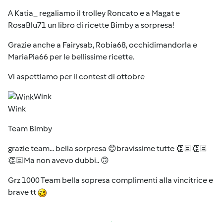
A Katia_ regaliamo il trolley Roncato e a Magat e
RosaBlu71 un libro di ricette Bimby a sorpresa!
Grazie anche a Fairysab, Robia68, occhidimandorla e
MariaPia66 per le bellissime ricette.
Vi aspettiamo per il contest di ottobre
Wink
Wink
Team Bimby
grazie team... bella sorpresa 😊bravissime tutte 👏🏻👏🏻
👏🏻Ma non avevo dubbi.. 🙃
Grz 1000 Team bella sopresa complimenti alla vincitrice e
brave tt