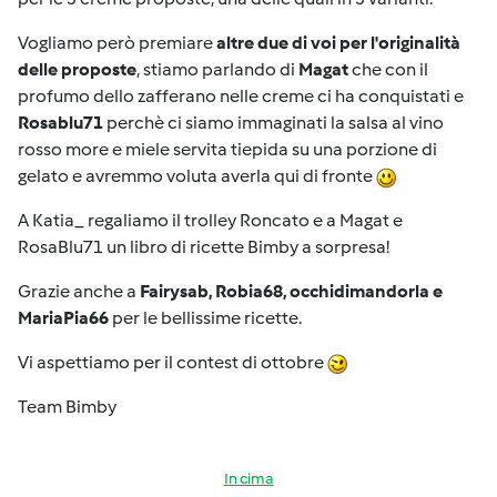
Vogliamo però premiare
altre due di voi per l'originalità
delle proposte
, stiamo parlando di
Magat
che con il
profumo dello zafferano nelle creme ci ha conquistati e
Rosablu71
perchè ci siamo immaginati la salsa al vino
rosso more e miele servita tiepida su una porzione di
gelato e avremmo voluta averla qui di fronte
A Katia_ regaliamo il trolley Roncato e a Magat e
RosaBlu71 un libro di ricette Bimby a sorpresa!
Grazie anche a
Fairysab, Robia68, occhidimandorla e
MariaPia66
per le bellissime ricette.
Vi aspettiamo per il contest di ottobre
Team Bimby
In cima