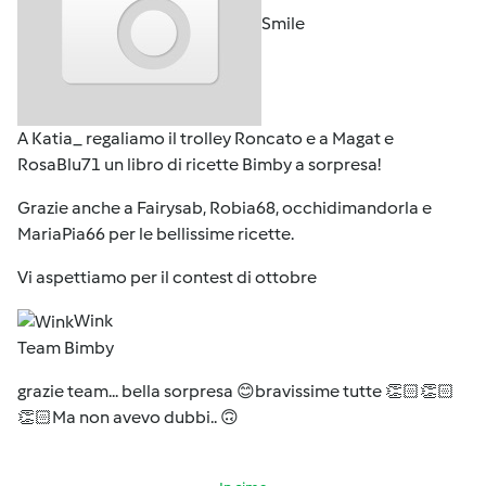
Smile
A Katia_ regaliamo il trolley Roncato e a Magat e
RosaBlu71 un libro di ricette Bimby a sorpresa!
Grazie anche a
Fairysab, Robia68, occhidimandorla e
MariaPia66
per le bellissime ricette.
Vi aspettiamo per il contest di ottobre
Wink
Team Bimby
grazie team... bella sorpresa 😊bravissime tutte 👏🏻👏🏻
👏🏻Ma non avevo dubbi.. 🙃