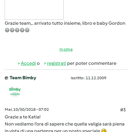
Grazie team,.. arrivato tutto insieme, libro e baby Gordon
😃😃😃😃😃
In cima
Accedi
o
registrati
per poter commentare
Team Bimby
Iscritto : 11.12.2009
Mar, 10/30/2018 - 07:02
#3
Grazie a te Katia!
Non vediamo l’ora di sapere che quella valigia sarà piena
in vista di una partenza per un posto speciale