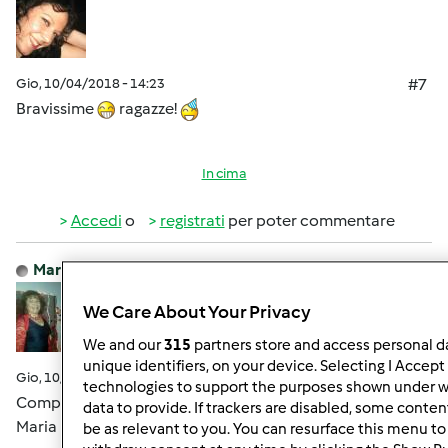
Gio, 10/04/2018 - 14:23
#7
Bravissime
ragazze!
In cima
Accedi
o
registrati
per poter commentare
MariaPia66
Iscritto : 26.05.2016
We Care About Your Privacy
We and our
315
partners store and access personal da
unique identifiers, on your device. Selecting I Accept
Gio, 10/04/2018 - 14:23
#8
technologies to support the purposes shown under w
Complimenti ragazze!
data to provide. If trackers are disabled, some conte
Maria Pia
be as relevant to you. You can resurface this menu t