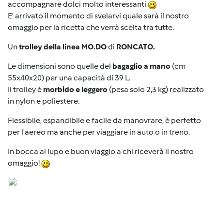
accompagnare dolci molto interessanti
E' arrivato il momento di svelarvi quale sarà il nostro
omaggio per la ricetta che verrà scelta tra tutte.
Un
trolley della linea MO.DO
di
RONCATO.
Le dimensioni sono quelle del
bagaglio a mano
(cm
55x40x20) per una capacità di 39 L.
Il trolley è
morbido e leggero
(pesa solo 2,3 kg) realizzato
in nylon e poliestere.
Flessibile, espandibile e facile da manovrare, è perfetto
per l'aereo ma anche per viaggiare in auto o in treno.
In bocca al lupo e buon viaggio a chi riceverà il nostro
omaggio!