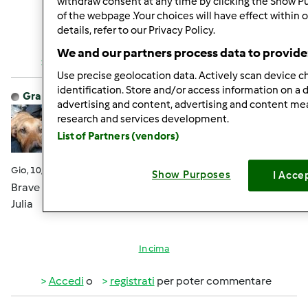
withdraw consent at any time by clicking the Show P
of the webpage .Your choices will have effect within 
details, refer to our Privacy Policy.
In cima
We and our partners process data to provide
Accedi
o
registrati
per poter commentare
Use precise geolocation data. Actively scan device ch
identification. Store and/or access information on a 
GrappaJulia
Iscritto : 11.12.2014
advertising and content, advertising and content m
research and services development.
List of Partners (vendors)
Gio, 10/04/2018 - 13:04
#9
Show Purposes
I Acce
Brave 👍
Julia
In cima
Accedi
o
registrati
per poter commentare