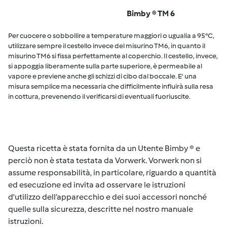
Bimby ® TM 6
Per cuocere o sobbollire a temperature maggiori o ugualia a 95°C,
utilizzare sempre il cestello invece del misurino TM6, in quanto il
misurino TM6 si fissa perfettamente al coperchio. Il cestello, invece,
si appoggia liberamente sulla parte superiore, è permeabile al
vapore e previene anche gli schizzi di cibo dal boccale. E' una
misura semplice ma necessaria che difficilmente influirà sulla resa
in cottura, prevenendo il verificarsi di eventuali fuoriuscite.
Questa ricetta è stata fornita da un Utente Bimby ® e
perciò non è stata testata da Vorwerk. Vorwerk non si
assume responsabilità, in particolare, riguardo a quantità
ed esecuzione ed invita ad osservare le istruzioni
d'utilizzo dell’apparecchio e dei suoi accessori nonché
quelle sulla sicurezza, descritte nel nostro manuale
istruzioni.