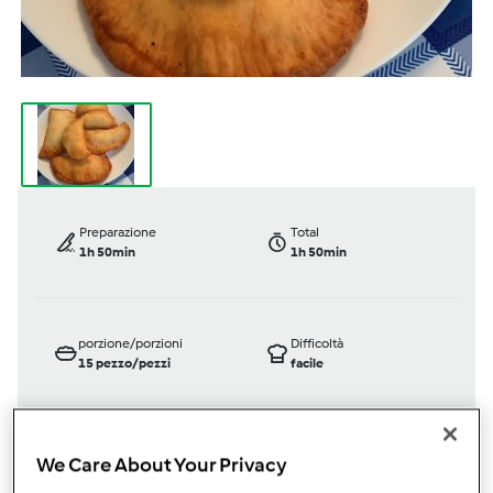
Preparazione
Total
1h 50min
1h 50min
porzione/porzioni
Difficoltà
15
pezzo/pezzi
facile
We Care About Your Privacy
Bimby ® TM 6