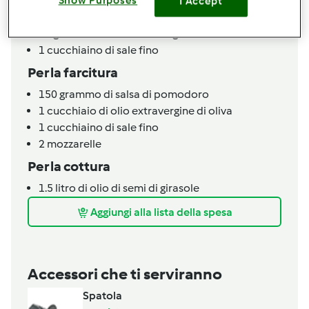
200
grammo
di farina tipo 0
Show Purposes
I Accept
200
grammo
di farina di semola di grano duro
30
grammo
di olio extravergine di oliva
1
cucchiaino
di sale fino
Per la farcitura
150
grammo
di salsa di pomodoro
1
cucchiaio
di olio extravergine di oliva
1
cucchiaino
di sale fino
2
mozzarelle
Per la cottura
1.5
litro
di olio di semi di girasole
Aggiungi alla lista della spesa
Accessori che ti serviranno
Spatola