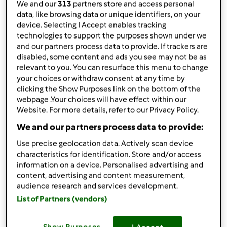
da
Ospite
We and our
313
partners store and access personal
published: 04-04-2022
data, like browsing data or unique identifiers, on your
device. Selecting I Accept enables tracking
Aggiungi alle mie raccolte
technologies to support the purposes shown under we
and our partners process data to provide. If trackers are
condividi la ricetta
disabled, some content and ads you see may not be as
relevant to you. You can resurface this menu to change
Crea variante
your choices or withdraw consent at any time by
clicking the Show Purposes link on the bottom of the
webpage .Your choices will have effect within our
Website. For more details, refer to our Privacy Policy.
We and our partners process data to provide:
Ingredienti
Use precise geolocation data. Actively scan device
characteristics for identification. Store and/or access
Panzerotti fritti
information on a device. Personalised advertising and
content, advertising and content measurement,
100
grammo
acqua frizzante
audience research and services development.
100
grammo
latte intero
List of Partners (vendors)
1/2
cubetto
di lievito di birra fresco
10
grammo
di zucchero semolato