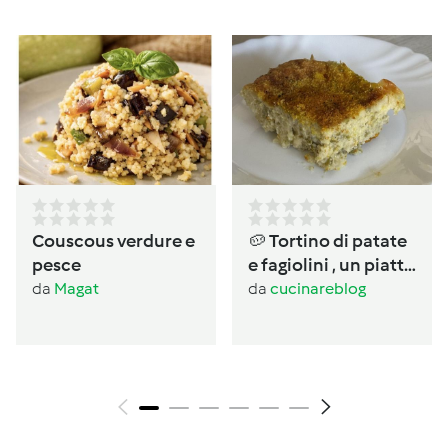
Couscous verdure e
🥔 Tortino di patate
pesce
e fagiolini , un piatto
completo salvacena
da
Magat
da
cucinareblog