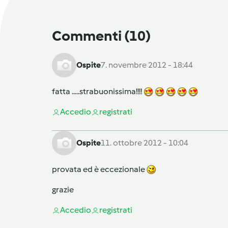
Commenti
(10)
Ospite
7. novembre 2012 - 18:44
fatta .....strabuonissima!!!!
Accedi
o
registrati
Ospite
11. ottobre 2012 - 10:04
provata ed è eccezionale
grazie
Accedi
o
registrati