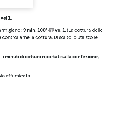
vel 1.
parmigiano :
9 min. 100°
ve. 1
. (La cottura delle
ontrollarne la cottura. Di solito io utilizzo le
 :
i minuti di cottura riportati sulla confezione,
ola affumicata.