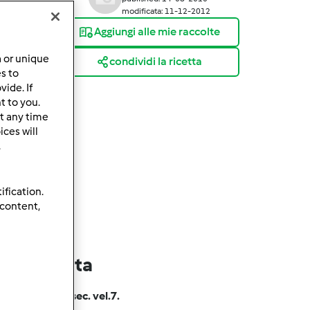
modificata: 11-12-2012
Aggiungi alle mie raccolte
a or unique
condividi la ricetta
es to
ide. If
t to you.
t any time
ces will
.
ification.
 content,
lla ricetta
ro e tritare:
10 sec. vel.7.