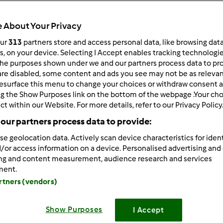
Total
30min
 About Your Privacy
our
313
partners store and access personal data, like browsing dat
rs, on your device. Selecting I Accept enables tracking technologi
he purposes shown under we and our partners process data to prov
porzione/porzioni
4
persona/persone
are disabled, some content and ads you see may not be as relevan
esurface this menu to change your choices or withdraw consent a
ng the Show Purposes link on the bottom of the webpage .Your choi
ct within our Website. For more details, refer to our Privacy Policy
Difficoltà
our partners process data to provide:
--
se geolocation data. Actively scan device characteristics for ident
/or access information on a device. Personalised advertising and
ing and content measurement, audience research and services
ment.
artners (vendors)
Preparazione de
Show Purposes
I Accept
Inserire nel
la carota, il sedano, la cipolla e il pomodo