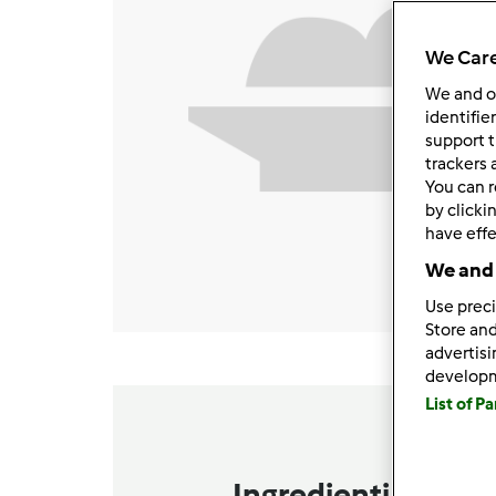
We Care
We and 
identifie
support t
trackers 
You can r
by clicki
have effe
We and 
Use preci
Store and
advertis
develop
List of P
Ingredienti