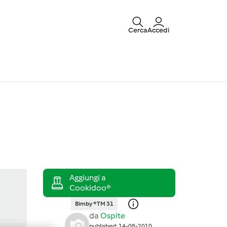
Cerca
Accedi
Bimby ® TM 31
da
Ospite
published: 14-08-2010