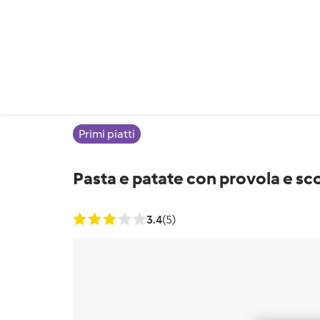
Primi piatti
Pasta e patate con provola e sc
3.4
(5)