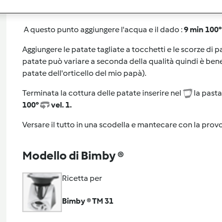
Aggiungere l'olio :
3 min. 100° vel. 1
.
A questo punto aggiungere l'acqua e il dado :
9 min 100° 
Aggiungere le patate tagliate a tocchetti e le scorze di 
patate può variare a seconda della qualità quindi è bene c
patate dell'orticello del mio papà).
Terminata la cottura delle patate inserire nel
la pasta
100°
vel. 1.
Versare il tutto in una scodella e mantecare con la prov
Modello di Bimby ®
Ricetta per
Bimby ® TM 31