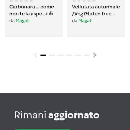
Carbonara … come
Vellutata autunnale
non te la aspetti 🍝
/Veg Gluten free
Lactos free
da
Magat
da
Magat
Rimani
aggiornato