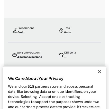
Preparazione
Total
0min
0min
porzione/porzioni
Difficoltà
4
persona/persone
--
We Care About Your Privacy
Bimby ® TM 31
da
Ospite
We and our
315
partners store and access personal
published: 14-01-2012
data, like browsing data or unique identifiers, on your
modificata: 11-12-2012
device. Selecting I Accept enables tracking
technologies to support the purposes shown under we
Aggiungi alle mie raccolte
and our partners process data to provide. If trackers are