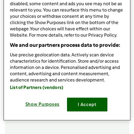
disabled, some content and ads you see may not be as
condividi la ricetta
relevant to you. You can resurface this menu to change
your choices or withdraw consent at any time by
clicking the Show Purposes link on the bottom of the
webpage .Your choices will have effect within our
Website. For more details, refer to our Privacy Policy.
We and our partners process data to provide:
Ingredienti
Use precise geolocation data. Actively scan device
300 g. di riso Carnaroli
characteristics for identification. Store and/or access
information on a device. Personalised advertising and
1
mela renetta
content, advertising and content measurement,
1/3
bicchiere
di vino bianco secco
audience research and services development.
800 g. di brodo vegetale
List of Partners (vendors)
1/2
bicchiere
di panna
4
cucchiai rasi
di Parmigiano grattugiato
40 g. di olio
Show Purposes
I Accept
Aggiungi alla lista della spesa