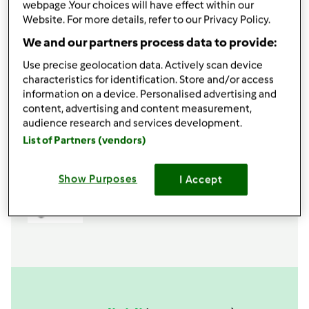
webpage .Your choices will have effect within our
mantecare
Website. For more details, refer to our Privacy Policy.
Aggiungi alla lista della spesa
We and our partners process data to provide:
Use precise geolocation data. Actively scan device
characteristics for identification. Store and/or access
information on a device. Personalised advertising and
Accessori che ti serviranno
content, advertising and content measurement,
Spatola
audience research and services development.
acquista
List of Partners (vendors)
Boccale Completo TM6
Show Purposes
I Accept
acquista