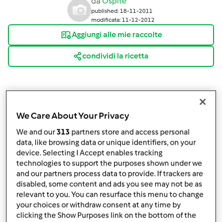
da
Ospite
published: 18-11-2011
modificata: 11-12-2012
Aggiungi alle mie raccolte
condividi la ricetta
We Care About Your Privacy
Ingredienti
We and our
313
partners store and access personal
data, like browsing data or unique identifiers, on your
200
g
di riso Carnaroli
device. Selecting I Accept enables tracking
500
g
di acqua
technologies to support the purposes shown under we
1 dado ( meglio se Bimby)
and our partners process data to provide. If trackers are
20
g
di cipolla,
e prezzemolo ( anche surgelati)
disabled, some content and ads you see may not be as
relevant to you. You can resurface this menu to change
20
g
di olio di oliva
your choices or withdraw consent at any time by
50 gr di vino bianco
clicking the Show Purposes link on the bottom of the
formaggio grattugiato e burro q.b. per