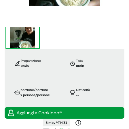
Preparazione
Total
0min
0min
porzione/porzioni
Difficoltà
2
persona/persone
--
Bimby ® TM 31