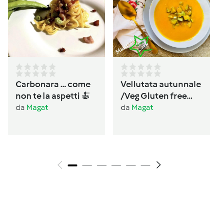
Carbonara … come
Vellutata autunnale
non te la aspetti 🍝
/Veg Gluten free
Lactos free
da
Magat
da
Magat