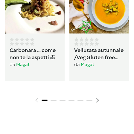
Carbonara … come
Vellutata autunnale
non te la aspetti 🍝
/Veg Gluten free
Lactos free
da
Magat
da
Magat