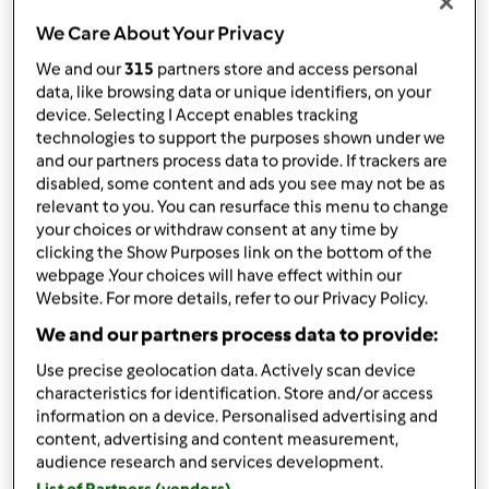
da
Ospite
published: 25-09-2013
We Care About Your Privacy
modificata: 29-09-2013
We and our
315
partners store and access personal
Aggiungi alle mie raccolte
data, like browsing data or unique identifiers, on your
device. Selecting I Accept enables tracking
condividi la ricetta
technologies to support the purposes shown under we
and our partners process data to provide. If trackers are
disabled, some content and ads you see may not be as
relevant to you. You can resurface this menu to change
your choices or withdraw consent at any time by
clicking the Show Purposes link on the bottom of the
webpage .Your choices will have effect within our
Ingredienti
Website. For more details, refer to our Privacy Policy.
Ingredienti
We and our partners process data to provide:
1
cipolla pulita
Use precise geolocation data. Actively scan device
characteristics for identification. Store and/or access
30
grammi
di olio evo
information on a device. Personalised advertising and
150
grammi
di petto di pollo a striscioline
content, advertising and content measurement,
250
grammi
di piselli,
anche surgelati
audience research and services development.
2
cucchiaini
di dado vegetale Bimby