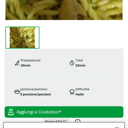
Preparazione
Total
20min
20min
porzione/porzioni
Difficoltà
5
porzione/porzioni
facile
Bimby ® TM 31