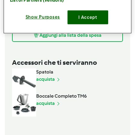
List of Partners (vendors)
1000
grammi
di acqua
500
grammi
di trofie fresche
Show Purposes
2
bustine
di zafferano
I Accept
parmigiano q.b.
Aggiungi alla lista della spesa
Accessori che ti serviranno
Spatola
acquista
Boccale Completo TM6
acquista