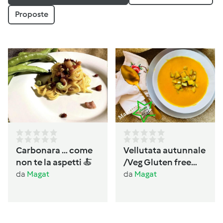
Proposte
Carbonara … come
Vellutata autunnale
non te la aspetti 🍝
/Veg Gluten free
Lactos free
da
Magat
da
Magat