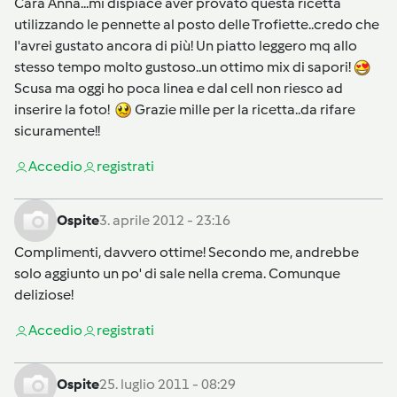
Cara Anna...mi dispiace aver provato questa ricetta
utilizzando le pennette al posto delle Trofiette..credo che
l'avrei gustato ancora di più! Un piatto leggero mq allo
stesso tempo molto gustoso..un ottimo mix di sapori!
Scusa ma oggi ho poca linea e dal cell non riesco ad
inserire la foto!
Grazie mille per la ricetta..da rifare
sicuramente!!
Accedi
o
registrati
Ospite
3. aprile 2012 - 23:16
Complimenti, davvero ottime! Secondo me, andrebbe
solo aggiunto un po' di sale nella crema. Comunque
deliziose!
Accedi
o
registrati
Ospite
25. luglio 2011 - 08:29