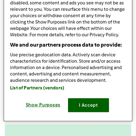
disabled, some content and ads you see may not be as
dado bimby vegetale q.b.
relevant to you. You can resurface this menu to change
pepe q.b.
your choices or withdraw consent at any time by
clicking the Show Purposes link on the bottom of the
Aggiungi alla lista della spesa
webpage .Your choices will have effect within our
Website. For more details, refer to our Privacy Policy.
We and our partners process data to provide:
Accessori che ti serviranno
Use precise geolocation data. Actively scan device
Spatola
characteristics for identification. Store and/or access
acquista
information on a device. Personalised advertising and
content, advertising and content measurement,
audience research and services development.
Boccale Completo TM6
List of Partners (vendors)
acquista
Show Purposes
I Accept