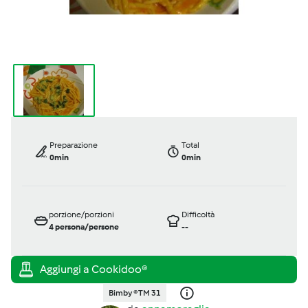
Preparazione
Total
0min
0min
porzione/porzioni
Difficoltà
4
persona/persone
--
Bimby ® TM 31