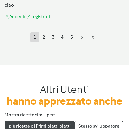
ciao
Accedi
o
registrati
1
2
3
4
5
Altri Utenti
hanno apprezzato anche
Mostra ricette simili per:
più ricette di Primi piatti piatti
Stesso sviluppatore