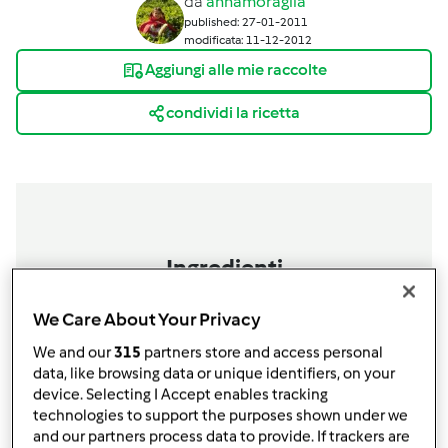
da
annamoraglia
published: 27-01-2011
modificata: 11-12-2012
Aggiungi alle mie raccolte
condividi la ricetta
Ingredienti
400 gr. di trofiette
We Care About Your Privacy
1
peperone rosso
2
zucchine
We and our
315
partners store and access personal
200 gr. di patate
data, like browsing data or unique identifiers, on your
1
scalogno,
piccolo
device. Selecting I Accept enables tracking
technologies to support the purposes shown under we
150 gr.di acqua
and our partners process data to provide. If trackers are
10 gr. + 20 gr. di olio e.v.o.