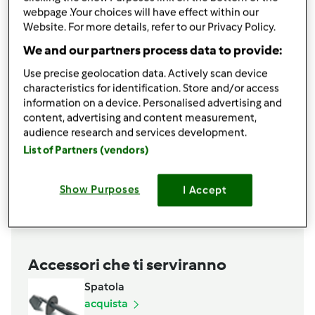
webpage .Your choices will have effect within our
Website. For more details, refer to our Privacy Policy.
condividi la ricetta
We and our partners process data to provide:
Use precise geolocation data. Actively scan device
characteristics for identification. Store and/or access
information on a device. Personalised advertising and
content, advertising and content measurement,
audience research and services development.
Ingredienti
List of Partners (vendors)
500 g farina;250 g zucchero;250 g burro;1
bustina
di lievito,
;1 uovo;2 tuorli
Show Purposes
I Accept
Aggiungi alla lista della spesa
Accessori che ti serviranno
Spatola
acquista