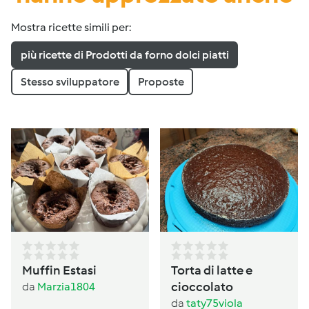
Mostra ricette simili per:
più ricette di Prodotti da forno dolci piatti
Stesso sviluppatore
Proposte
Muffin Estasi
Torta di latte e
cioccolato
da
Marzia1804
da
taty75viola