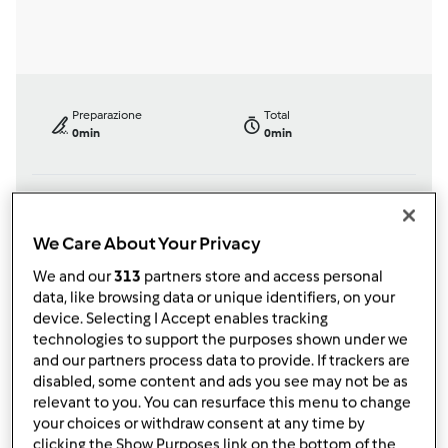
Preparazione
Total
0min
0min
porzione/porzioni
Difficoltà
--
--
--
We Care About Your Privacy
We and our
313
partners store and access personal
data, like browsing data or unique identifiers, on your
device. Selecting I Accept enables tracking
Testata ufficialmente
technologies to support the purposes shown under we
Bimby ® TM 21
and our partners process data to provide. If trackers are
da
Ospite
disabled, some content and ads you see may not be as
published: 09-12-2002
relevant to you. You can resurface this menu to change
modificata: 11-12-2012
your choices or withdraw consent at any time by
clicking the Show Purposes link on the bottom of the
Aggiungi alle mie raccolte