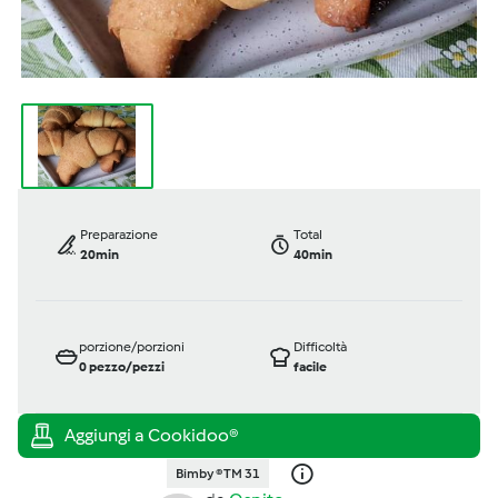
Preparazione
Total
20min
40min
porzione/porzioni
Difficoltà
0
pezzo/pezzi
facile
Bimby ® TM 31