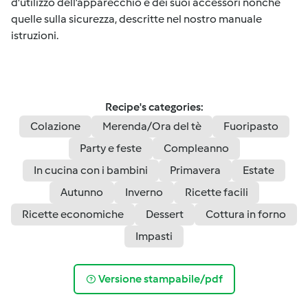
d'utilizzo dell’apparecchio e dei suoi accessori nonché
quelle sulla sicurezza, descritte nel nostro manuale
istruzioni.
Recipe's categories:
Colazione
Merenda/Ora del tè
Fuoripasto
Party e feste
Compleanno
In cucina con i bambini
Primavera
Estate
Autunno
Inverno
Ricette facili
Ricette economiche
Dessert
Cottura in forno
Impasti
Versione stampabile/pdf