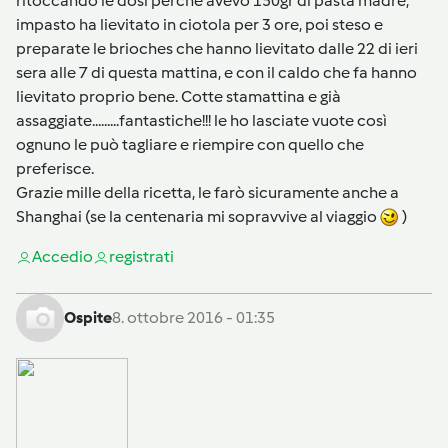
ritoccando le dosi perchè avevo 150gr di pasta madre,
impasto ha lievitato in ciotola per 3 ore, poi steso e
preparate le brioches che hanno lievitato dalle 22 di ieri
sera alle 7 di questa mattina, e con il caldo che fa hanno
lievitato proprio bene. Cotte stamattina e già
assaggiate.........fantastiche!!! le ho lasciate vuote così
ognuno le può tagliare e riempire con quello che
preferisce.
Grazie mille della ricetta, le farò sicuramente anche a
Shanghai (se la centenaria mi sopravvive al viaggio
)
Accedi
o
registrati
Ospite
8. ottobre 2016 - 01:35