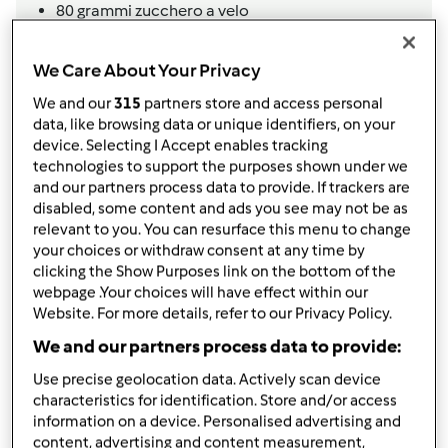
80
grammi
zucchero a velo
60
grammi
burro morbido
2
tuorli
We Care About Your Privacy
1
bustina
vanillina
We and our
315
partners store and access personal
q.b.
sale, bicarbonato
data, like browsing data or unique identifiers, on your
Per guarnire
device. Selecting I Accept enables tracking
technologies to support the purposes shown under we
q.b.
burro fuso, latte, zucchero di canna
and our partners process data to provide. If trackers are
Aggiungi alla lista della spesa
disabled, some content and ads you see may not be as
relevant to you. You can resurface this menu to change
your choices or withdraw consent at any time by
clicking the Show Purposes link on the bottom of the
Accessori che ti serviranno
webpage .Your choices will have effect within our
Website. For more details, refer to our Privacy Policy.
Spatola
We and our partners process data to provide:
acquista
Use precise geolocation data. Actively scan device
characteristics for identification. Store and/or access
Boccale Completo TM6
information on a device. Personalised advertising and
acquista
content, advertising and content measurement,