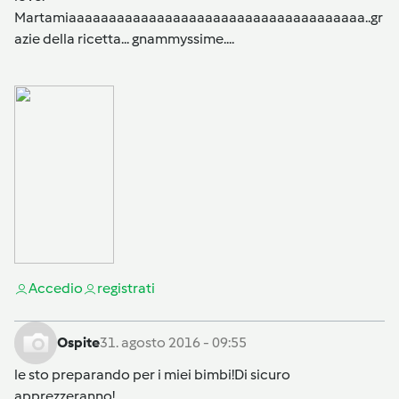
Martamiaaaaaaaaaaaaaaaaaaaaaaaaaaaaaaaaaaaaa..gr
azie della ricetta... gnammyssime....
Accedi
o
registrati
Ospite
31. agosto 2016 - 09:55
le sto preparando per i miei bimbi!Di sicuro
apprezzeranno!