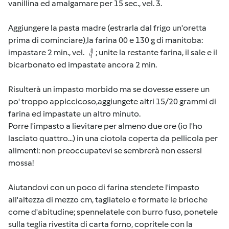
vanillina ed amalgamare per 15 sec., vel. 3.
Aggiungere la pasta madre (estrarla dal frigo un'oretta
prima di cominciare),la farina 00 e 130 g di manitoba:
impastare 2 min., vel.
; unite la restante farina, il sale e il
bicarbonato ed impastate ancora 2 min.
Risulterà un impasto morbido ma se dovesse essere un
po' troppo appiccicoso,aggiungete altri 15/20 grammi di
farina ed impastate un altro minuto.
Porre l'impasto a lievitare per almeno due ore (io l'ho
lasciato quattro...) in una ciotola coperta da pellicola per
alimenti: non preoccupatevi se sembrerà non essersi
mossa!
Aiutandovi con un poco di farina stendete l'impasto
all'altezza di mezzo cm, tagliatelo e formate le brioche
come d'abitudine; spennelatele con burro fuso, ponetele
sulla teglia rivestita di carta forno, copritele con la