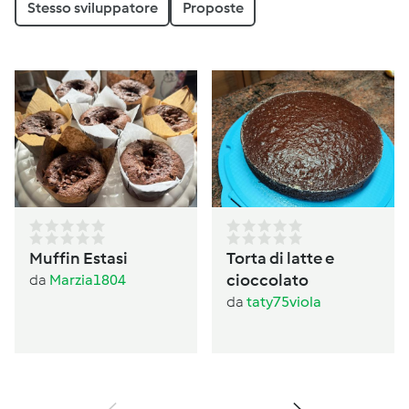
Stesso sviluppatore
Proposte
Muffin Estasi
Torta di latte e
cioccolato
da
Marzia1804
da
taty75viola