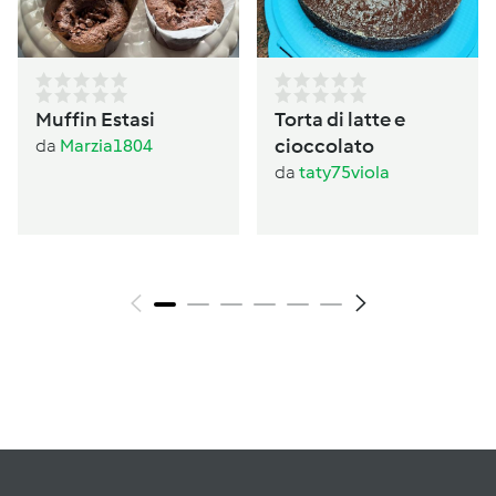
Muffin Estasi
Torta di latte e
cioccolato
da
Marzia1804
da
taty75viola