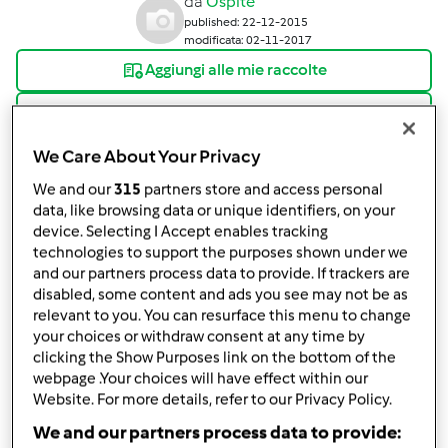
da
Ospite
published: 22-12-2015
modificata: 02-11-2017
Aggiungi alle mie raccolte
condividi la ricetta
Crea variante
We Care About Your Privacy
We and our
315
partners store and access personal
data, like browsing data or unique identifiers, on your
device. Selecting I Accept enables tracking
technologies to support the purposes shown under we
and our partners process data to provide. If trackers are
Ingredienti
disabled, some content and ads you see may not be as
relevant to you. You can resurface this menu to change
Crostata di cachi
your choices or withdraw consent at any time by
clicking the Show Purposes link on the bottom of the
1
dose
pasta frolla,
come da ricettario base
webpage .Your choices will have effect within our
100
grammi
mandorle dolci
Website. For more details, refer to our Privacy Policy.
6
cachi,
maturi, sbucciati e senza semi
We and our partners process data to provide:
Aggiungi alla lista della spesa