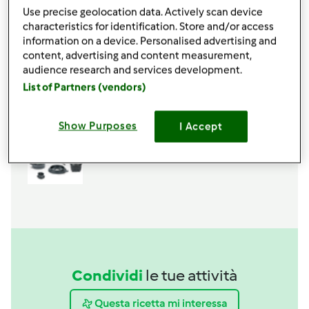
Use precise geolocation data. Actively scan device
characteristics for identification. Store and/or access
information on a device. Personalised advertising and
content, advertising and content measurement,
Accessori che ti serviranno
audience research and services development.
Spatola
List of Partners (vendors)
acquista
Show Purposes
I Accept
Boccale Completo TM6
acquista
Condividi
le tue attività
Questa ricetta mi interessa