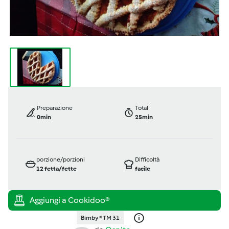
Preparazione
Total
0min
25min
porzione/porzioni
Difficoltà
12
fetta/fette
facile
Bimby ® TM 31