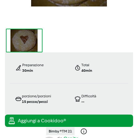
Preparazione
Total
30min
40min
porzione/porzioni
Difficoltà
15
pezzo/pezzi
--
Bimby ® TM 21