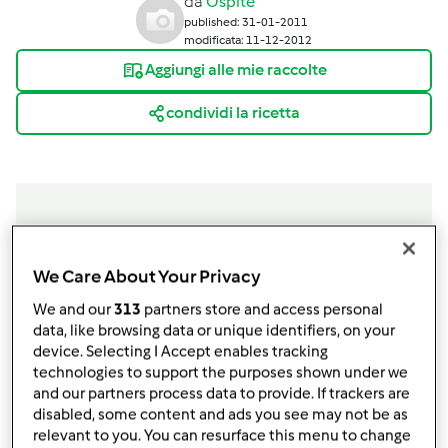
da
Ospite
published: 31-01-2011
modificata: 11-12-2012
Aggiungi alle mie raccolte
condividi la ricetta
Ingredienti
We Care About Your Privacy
Per la pasta frolla:
We and our
313
partners store and access personal
230 gr. di farina 00
data, like browsing data or unique identifiers, on your
100 gr. di mandorle spellate
device. Selecting I Accept enables tracking
100 gr. di burro morbido
technologies to support the purposes shown under we
and our partners process data to provide. If trackers are
un uovo intero
disabled, some content and ads you see may not be as
un tuorlo
relevant to you. You can resurface this menu to change
100 gr di zucchero