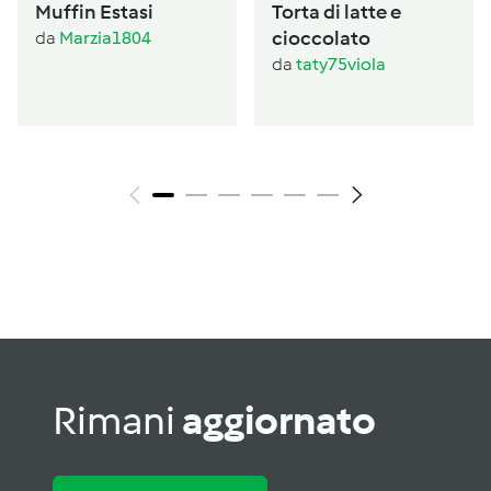
Muffin Estasi
Torta di latte e
cioccolato
da
Marzia1804
da
taty75viola
Rimani
aggiornato