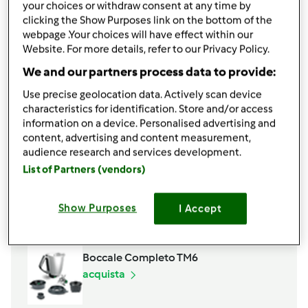
your choices or withdraw consent at any time by
un
pizzico
di sale
clicking the Show Purposes link on the bottom of the
mezzo
cucchiaino
di lievito per dolci
webpage .Your choices will have effect within our
Per decorare:
Website. For more details, refer to our Privacy Policy.
confettura mista a piacere, basta che sia
We and our partners process data to provide:
vellutata
Use precise geolocation data. Actively scan device
zucchero a velo
characteristics for identification. Store and/or access
Aggiungi alla lista della spesa
information on a device. Personalised advertising and
content, advertising and content measurement,
audience research and services development.
List of Partners (vendors)
Accessori che ti serviranno
Spatola
Show Purposes
I Accept
acquista
Boccale Completo TM6
acquista