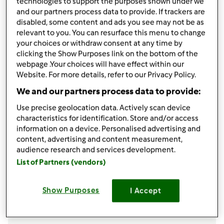
technologies to support the purposes shown under we
40
grammi
di latte
and our partners process data to provide. If trackers are
mezza
bustina
di lievito per dolci
disabled, some content and ads you see may not be as
1
pizzico
di sale
relevant to you. You can resurface this menu to change
500
grammi
di ricotta vaccina
your choices or withdraw consent at any time by
6/7
cucchiai
di zucchero per il ripieno
clicking the Show Purposes link on the bottom of the
webpage .Your choices will have effect within our
100
grammi
tra frutta candita, pistacchi e gocce
Website. For more details, refer to our Privacy Policy.
di cioccolato
1
fiala di aroma al rum
We and our partners process data to provide:
Ad esempio: per l’impasto
Use precise geolocation data. Actively scan device
characteristics for identification. Store and/or access
information on a device. Personalised advertising and
Ad esempio: per l’impasto
content, advertising and content measurement,
audience research and services development.
List of Partners (vendors)
Ad esempio: per l’impasto
Show Purposes
I Accept
Aggiungi alla lista della spesa