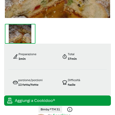
Preparazione
Total
2min
37min
porzione/porzioni
Difficoltà
12
fetta/fette
facile
Bimby ® TM 31