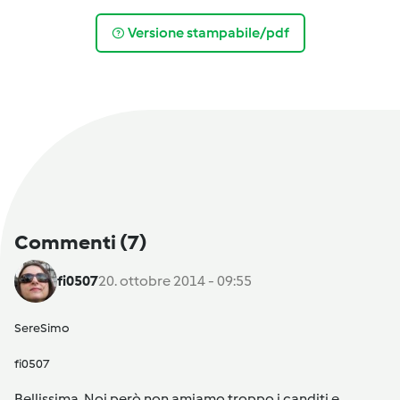
Versione stampabile/pdf
Commenti
(7)
fi0507
20. ottobre 2014 - 09:55
SereSimo
fi0507
Bellissima. Noi però non amiamo troppo i canditi e