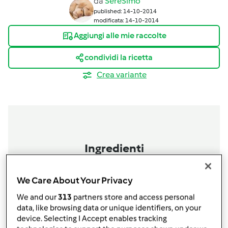
da
SereSimo
published: 14-10-2014
modificata: 14-10-2014
Aggiungi alle mie raccolte
condividi la ricetta
Crea variante
Ingredienti
Ad esempio: per l’impasto
We Care About Your Privacy
400
grammi
di farina 00
125
grammi
di zucchero per la frolla
We and our
313
partners store and access personal
data, like browsing data or unique identifiers, on your
125
grammi
di burro morbido
device. Selecting I Accept enables tracking
2
uova bio