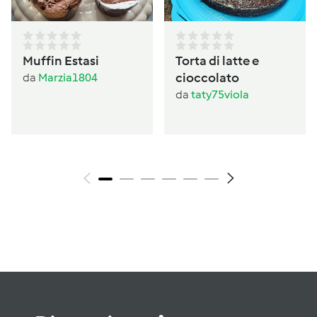
Muffin Estasi
Torta di latte e
cioccolato
da
Marzia1804
da
taty75viola