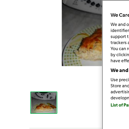
We Care
We and 
identifie
support t
trackers 
You can r
by clicki
have effe
We and 
Use preci
Store and
advertis
develop
List of P