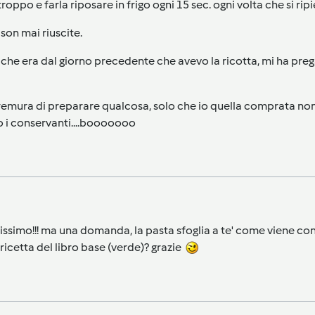
oppo e farla riposare in frigo ogni 15 sec. ogni volta che si ripi
 son mai riuscite.
 che era dal giorno precedente che avevo la ricotta, mi ha pregato
 premura di preparare qualcosa, solo che io quella comprata no
nno i conservanti....booooooo
ntissimo!!! ma una domanda, la pasta sfoglia a te' come viene con
 ricetta del libro base (verde)? grazie