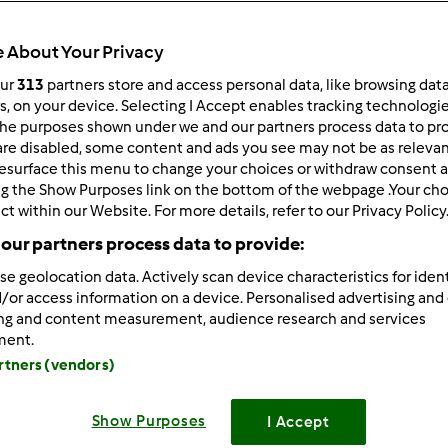
Total
1h 50min
 About Your Privacy
our
313
partners store and access personal data, like browsing dat
rs, on your device. Selecting I Accept enables tracking technologi
he purposes shown under we and our partners process data to prov
porzione/porzioni
8
fetta/fette
are disabled, some content and ads you see may not be as relevan
esurface this menu to change your choices or withdraw consent a
ng the Show Purposes link on the bottom of the webpage .Your choi
ct within our Website. For more details, refer to our Privacy Policy
Difficoltà
our partners process data to provide:
--
se geolocation data. Actively scan device characteristics for ident
/or access information on a device. Personalised advertising and
ing and content measurement, audience research and services
ment.
artners (vendors)
Show Purposes
I Accept