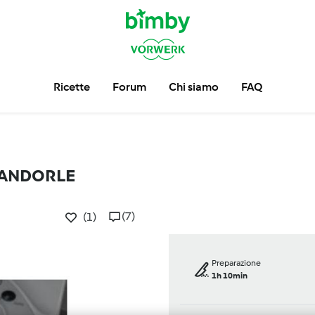
Ricette
Forum
Chi siamo
FAQ
 MANDORLE
(7)
(1)
Preparazione
1h 10min