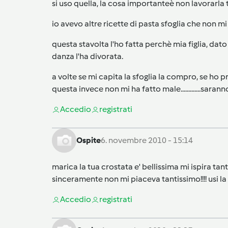
si uso quella, la cosa importanteè non lavorarla tr
io avevo altre ricette di pasta sfoglia che non mi
questa stavolta l'ho fatta perchè mia figlia, dato
danza l'ha divorata.
a volte se mi capita la sfoglia la compro, se ho
questa invece non mi ha fatto male.............sara
Accedi
o
registrati
Ospite
6. novembre 2010 - 15:14
marica la tua crostata e' bellissima mi ispira ta
sinceramente non mi piaceva tantissimo!!!! usi la
Accedi
o
registrati