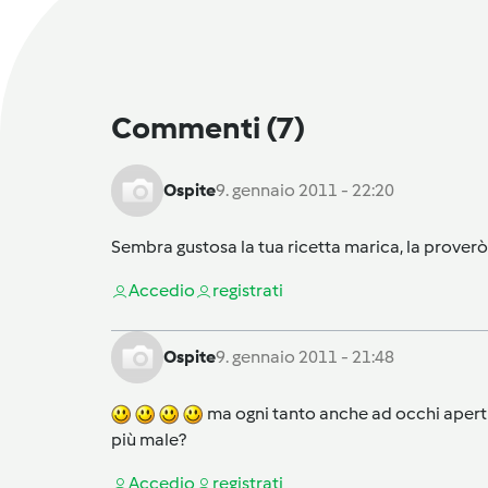
Commenti
(7)
Ospite
9. gennaio 2011 - 22:20
Sembra gustosa la tua ricetta marica, la proverò 
Accedi
o
registrati
Ospite
9. gennaio 2011 - 21:48
ma ogni tanto anche ad occhi aperti, 
più male?
Accedi
o
registrati