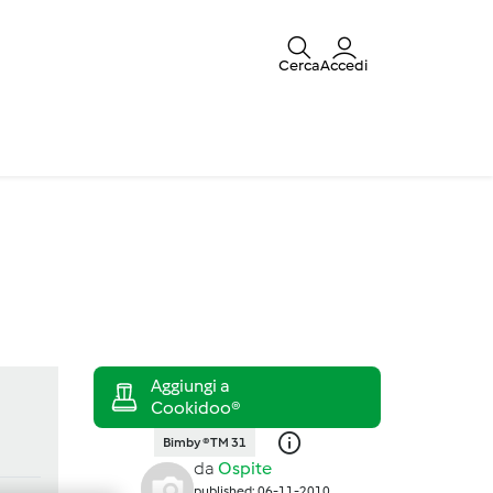
Cerca
Accedi
Bimby ® TM 31
da
Ospite
published: 06-11-2010