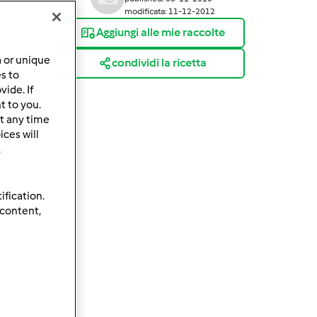
modificata: 11-12-2012
Aggiungi alle mie raccolte
a or unique
condividi la ricetta
es to
ide. If
t to you.
t any time
ces will
.
ification.
 content,