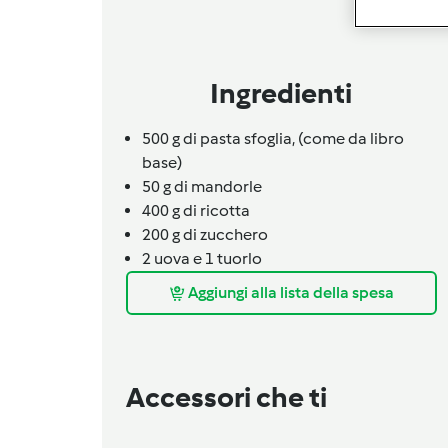
Ingredienti
500
g
di pasta sfoglia,
(come da libro
base)
50
g
di mandorle
400
g
di ricotta
200
g
di zucchero
2 uova e 1 tuorlo
Aggiungi alla lista della spesa
Accessori che ti