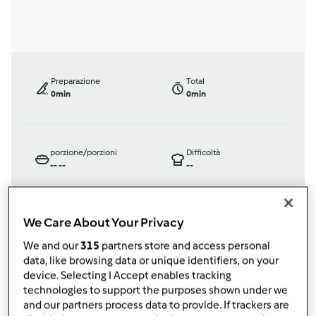
Preparazione
Total
0min
0min
porzione/porzioni
Difficoltà
--
--
--
We Care About Your Privacy
Testata ufficialmente
We and our
315
partners store and access personal
Bimby ® TM 21
data, like browsing data or unique identifiers, on your
da
Ospite
device. Selecting I Accept enables tracking
published: 08-01-2003
technologies to support the purposes shown under we
modificata: 11-12-2012
and our partners process data to provide. If trackers are
Aggiungi alle mie raccolte