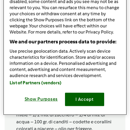
disabled, some content and ads you see may not be as
relevant to you. You can resurface this menu to change
condividi la ricetta
your choices or withdraw consent at any time by
clicking the Show Purposes link on the bottom of the
webpage .Your choices will have effect within our
Website. For more details, refer to our Privacy Policy.
We and our partners process data to provide:
Use precise geolocation data. Actively scan device
Ingredienti
characteristics for identification. Store and/or access
information on a device. Personalised advertising and
Dal libro regionale Campania STRUFFOLI (x 6)
content, advertising and content measurement,
Ingredienti Per la pasta 500 gr. di farina – 4 uova
audience research and services development.
– 1 noce di burro – 1 mis. scarso di zucchero – 1
List of Partners (vendors)
pizzico
di cannella – scorza di un limone
grattugiata – scorza di un’arancia grattugiata –
Show Purposes
I Accept
1/2 mis. di liquore Strega 1 pizzico di
bicarbonato e uno di sale Per la glassa 300 gr. di
miele – 1/2 mis. di zucchero – 1/4 di mis. di
acqua – 100 gr. di canditi – codette e corallini
colorati a piacere – olio per friggere.