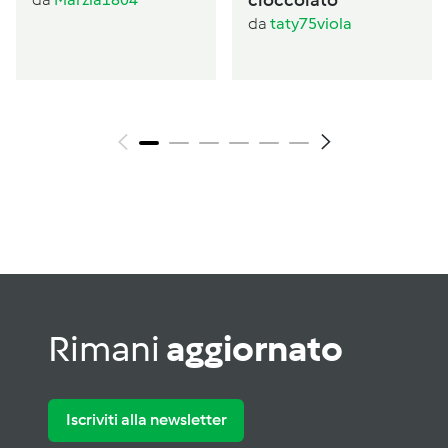
da
taty75viola
Rimani
aggiornato
Iscriviti alla newsletter