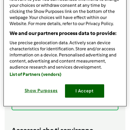
your choices or withdraw consent at any time by
clicking the Show Purposes link on the bottom of the
condividi la ricetta
webpage .Your choices will have effect within our
Website. For more details, refer to our Privacy Policy.
We and our partners process data to provide:
Use precise geolocation data. Actively scan device
characteristics for identification. Store and/or access
information on a device. Personalised advertising and
Ingredienti
content, advertising and content measurement,
Dose per 6 persone 600 gr. di mele golden o
audience research and services development.
renette 200 gr. zucchero 50 gr. nocciole - 1
List of Partners (vendors)
limone - 3 uova - 1 vasetto di yogurt - 70 gr. di
margarina morbida - 200 gr. farina - 1 bustina di
Show Purposes
I Accept
lievito - 1 pizzico di sale
Aggiungi alla lista della spesa