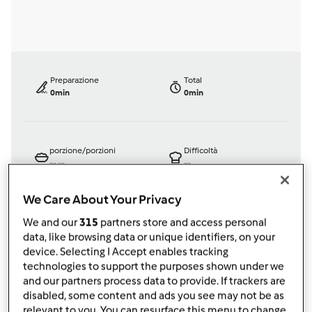
Preparazione
Total
0min
0min
porzione/porzioni
Difficoltà
--
--
--
We Care About Your Privacy
We and our
315
partners store and access personal
Testata ufficialmente
data, like browsing data or unique identifiers, on your
Bimby ® TM 21
device. Selecting I Accept enables tracking
da
Ospite
technologies to support the purposes shown under we
published: 22-08-2002
and our partners process data to provide. If trackers are
modificata: 11-12-2012
disabled, some content and ads you see may not be as
relevant to you. You can resurface this menu to change
Aggiungi alle mie raccolte