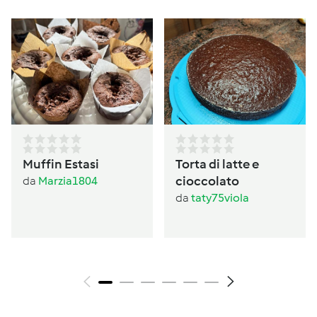
Muffin Estasi
Torta di latte e
cioccolato
da
Marzia1804
da
taty75viola