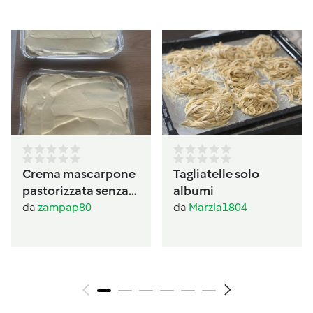
Crema mascarpone
Tagliatelle solo
pastorizzata senza
albumi
panna
da
zampap80
da
Marzia1804