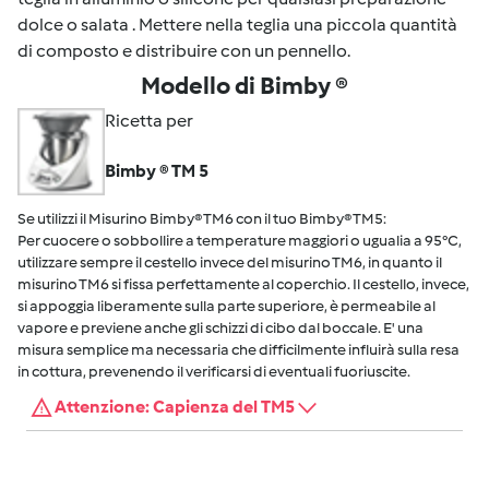
dolce o salata . Mettere nella teglia una piccola quantità
di composto e distribuire con un pennello.
Modello di Bimby ®
Ricetta per
Bimby ® TM 5
Se utilizzi il Misurino Bimby® TM6 con il tuo Bimby® TM5:
Per cuocere o sobbollire a temperature maggiori o ugualia a 95°C,
utilizzare sempre il cestello invece del misurino TM6, in quanto il
misurino TM6 si fissa perfettamente al coperchio. Il cestello, invece,
si appoggia liberamente sulla parte superiore, è permeabile al
vapore e previene anche gli schizzi di cibo dal boccale. E' una
misura semplice ma necessaria che difficilmente influirà sulla resa
in cottura, prevenendo il verificarsi di eventuali fuoriuscite.
Attenzione: Capienza del TM5