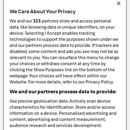
Bimby ® TM 5
We Care About Your Privacy
da
Christiana
published: 30-10-2016
We and our
315
partners store and access personal
modificata: 30-10-2016
data, like browsing data or unique identifiers, on your
Aggiungi alle mie raccolte
device. Selecting I Accept enables tracking
technologies to support the purposes shown under we
condividi la ricetta
and our partners process data to provide. If trackers are
disabled, some content and ads you see may not be as
Crea variante
relevant to you. You can resurface this menu to change
your choices or withdraw consent at any time by
clicking the Show Purposes link on the bottom of the
webpage .Your choices will have effect within our
Website. For more details, refer to our Privacy Policy.
We and our partners process data to provide:
Ingredienti
Use precise geolocation data. Actively scan device
Staccante per non imburrare ed
characteristics for identification. Store and/or access
information on a device. Personalised advertising and
infarinare più le teglie
content, advertising and content measurement,
audience research and services development.
50
grammi
burro