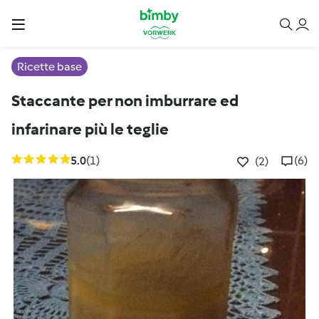
Ricette base
Staccante per non imburrare ed
infarinare più le teglie
5.0
(1)
(6)
(2)