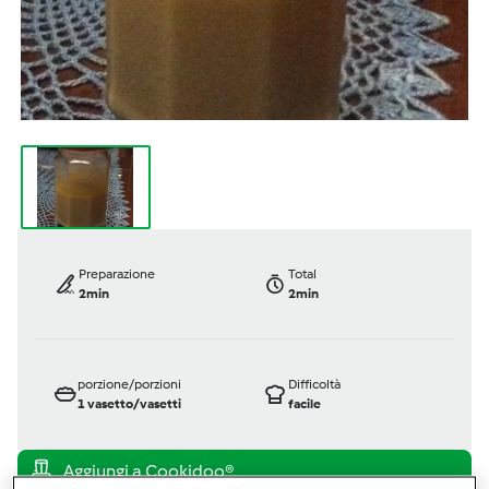
Preparazione
Total
2min
2min
porzione/porzioni
Difficoltà
1
vasetto/vasetti
facile