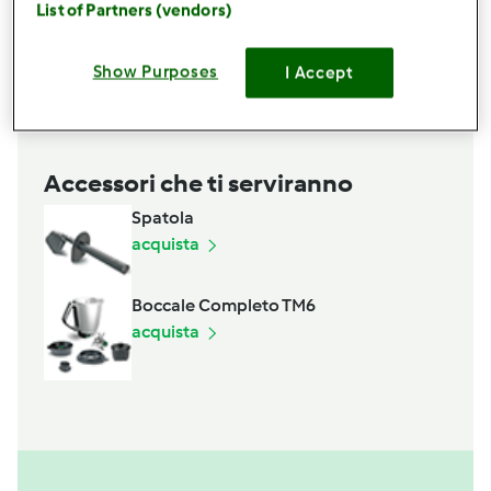
List of Partners (vendors)
70
grammi
farina00
120
grammi
olio di semi di girasole
Show Purposes
I Accept
Aggiungi alla lista della spesa
Accessori che ti serviranno
Spatola
acquista
Boccale Completo TM6
acquista