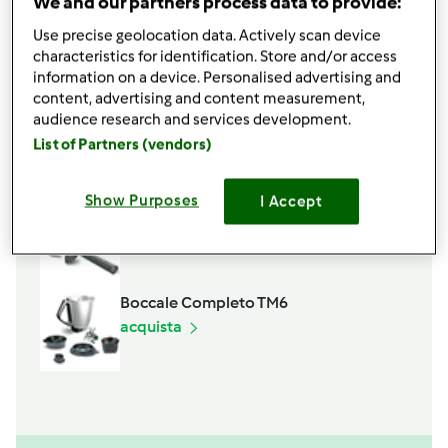
We and our partners process data to provide:
70
g
di olio extravergine di oliva
Use precise geolocation data. Actively scan device
1
cucchiaino
di dado,
vegerale bimby
characteristics for identification. Store and/or access
150 gr di vino bianco
information on a device. Personalised advertising and
content, advertising and content measurement,
Aggiungi alla lista della spesa
audience research and services development.
List of Partners (vendors)
Accessori che ti serviranno
Show Purposes
I Accept
Spatola
acquista
Boccale Completo TM6
acquista