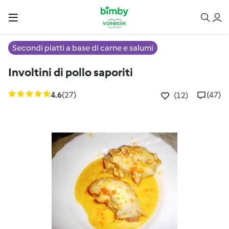
Secondi piatti a base di carne e salumi
Involtini di pollo saporiti
4.6
(27)
(47)
(12)