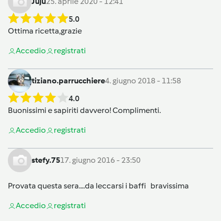
Juju
25. aprile 2020 - 12:41
5.0
Ottima ricetta,grazie
Accedi
o
registrati
tiziano.parrucchiere
4. giugno 2018 - 11:58
4.0
Buonissimi e sapiriti davvero! Complimenti.
Accedi
o
registrati
stefy.75
17. giugno 2016 - 23:50
Provata questa sera....da leccarsi i baffi bravissima
Accedi
o
registrati