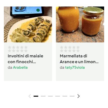
Involtini di maiale
Marmellata di
con finocchi
Arance e un limone
prezzemolati
con buccia
da
Arabella
da
taty75viola