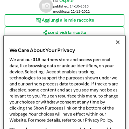
da
Ospite
published: 14-10-2010
modificata: 11-12-2012
Aggiungi alle mie raccolte
condividi la ricetta
We Care About Your Privacy
We and our
315
partners store and access personal
data, like browsing data or unique identifiers, on your
device. Selecting I Accept enables tracking
Ingredienti
technologies to support the purposes shown under we
and our partners process data to provide. If trackers are
8
fette
di petto di pollo
disabled, some content and ads you see may not be as
4 sottilette
relevant to you. You can resurface this menu to change
4
fette
di prosciutto cotto
your choices or withdraw consent at any time by
farina q.b.
clicking the Show Purposes link on the bottom of the
1
scalogno
webpage .Your choices will have effect within our
50
g
di sedano
Website. For more details, refer to our Privacy Policy.
50
g
di carote