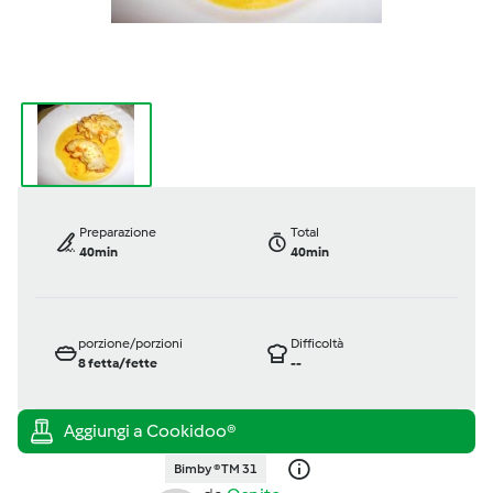
Preparazione
Total
40min
40min
porzione/porzioni
Difficoltà
8
fetta/fette
--
Bimby ® TM 31