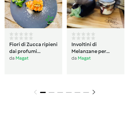
Fiori di Zucca ripieni
Involtini di
dai profumi
Melanzane per
Ogliastrini
antipasto /conserva
da
Magat
da
Magat
per l’inverno