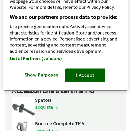
webpage .Your choices will have effect within our
1
cucchiai
sale
Website. For more details, refer to our Privacy Policy.
440
g
acqua
We and our partners process data to provide:
farcitura
Use precise geolocation data. Actively scan device
1
bottiglia
salsa
characteristics for identification. Store and/or access
1kg
mozzarelle
information on a device. Personalised advertising and
per la cottura
content, advertising and content measurement,
audience research and services development.
Olio di semi qb
List of Partners (vendors)
Aggiungi alla lista della spesa
Show Purposes
I Accept
Accessori che ti serviranno
Spatola
acquista
Boccale Completo TM6
acquista