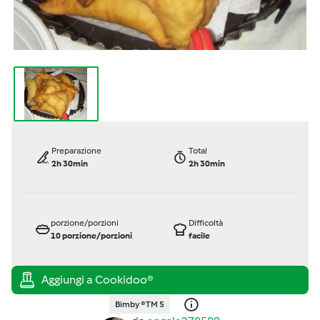
Preparazione
Total
2h 30min
2h 30min
porzione/porzioni
Difficoltà
10
porzione/porzioni
facile
Bimby ® TM 5