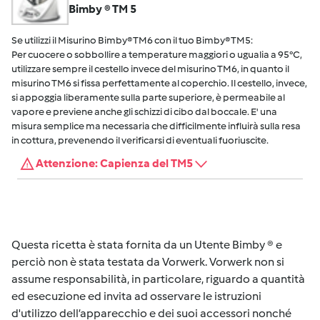
Bimby ® TM 5
Se utilizzi il Misurino Bimby® TM6 con il tuo Bimby® TM5:
Per cuocere o sobbollire a temperature maggiori o ugualia a 95°C,
utilizzare sempre il cestello invece del misurino TM6, in quanto il
misurino TM6 si fissa perfettamente al coperchio. Il cestello, invece,
si appoggia liberamente sulla parte superiore, è permeabile al
vapore e previene anche gli schizzi di cibo dal boccale. E' una
misura semplice ma necessaria che difficilmente influirà sulla resa
in cottura, prevenendo il verificarsi di eventuali fuoriuscite.
Attenzione: Capienza del TM5
Questa ricetta è stata fornita da un Utente Bimby ® e
perciò non è stata testata da Vorwerk. Vorwerk non si
assume responsabilità, in particolare, riguardo a quantità
ed esecuzione ed invita ad osservare le istruzioni
d'utilizzo dell’apparecchio e dei suoi accessori nonché