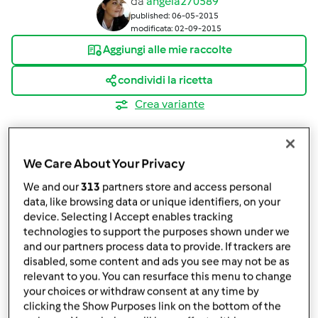
da
angela270589
published: 06-05-2015
modificata: 02-09-2015
Aggiungi alle mie raccolte
condividi la ricetta
Crea variante
We Care About Your Privacy
We and our
313
partners store and access personal
data, like browsing data or unique identifiers, on your
Ingredienti
device. Selecting I Accept enables tracking
technologies to support the purposes shown under we
impasto
and our partners process data to provide. If trackers are
600
g
farina 00
disabled, some content and ads you see may not be as
1
cubetto
lievito di birra
relevant to you. You can resurface this menu to change
2
cucchiaini
zucchero
your choices or withdraw consent at any time by
clicking the Show Purposes link on the bottom of the
3
cucchiai
olio