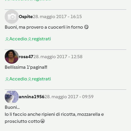
Ospite
28. maggio 2017 - 16:15
Buoni, ma provero a cuocerli in forno 😋
Accedi
o
registrati
rosa47
28. maggio 2017 - 12:58
Bellissima 1'pagina!!!
Accedi
o
registrati
annina1956
28. maggio 2017 - 09:59
Buoni...
Io li faccio anche ripieni di ricotta, mozzarella e
prosciutto cotto😬