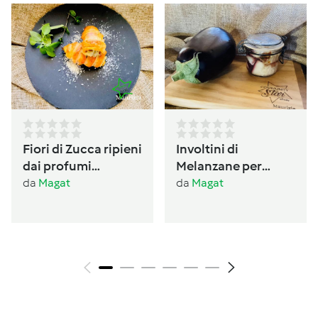
Fiori di Zucca ripieni
Involtini di
dai profumi
Melanzane per
Ogliastrini
antipasto /conserva
da
Magat
da
Magat
per l’inverno