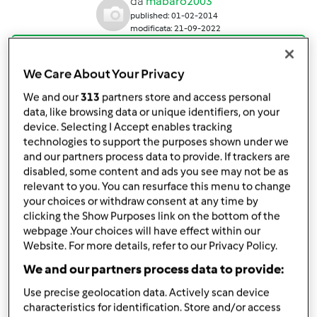
da
mabaro2003
published: 01-02-2014
modificata: 21-09-2022
Aggiungi alle mie raccolte
We Care About Your Privacy
condividi la ricetta
We and our
313
partners store and access personal
data, like browsing data or unique identifiers, on your
device. Selecting I Accept enables tracking
technologies to support the purposes shown under we
and our partners process data to provide. If trackers are
disabled, some content and ads you see may not be as
Ingredienti
relevant to you. You can resurface this menu to change
your choices or withdraw consent at any time by
saltimbocca di carpaccio Finger food
clicking the Show Purposes link on the bottom of the
webpage .Your choices will have effect within our
200
grammi
radicchio rosso
Website. For more details, refer to our Privacy Policy.
40
grammi
parmigiano
We and our partners process data to provide:
100
goccio
ricotta di pecora
100
grammi
prosciutto cotto
Use precise geolocation data. Actively scan device
300
grammi
carpaccio di manzo
characteristics for identification. Store and/or access