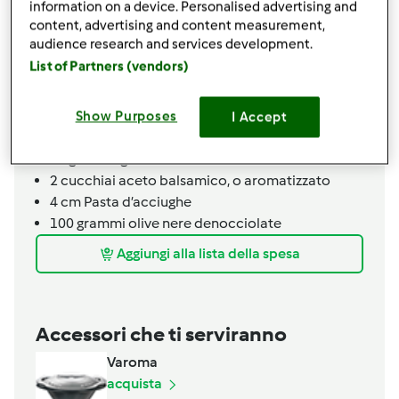
information on a device. Personalised advertising and
1
bustina
zafferano
content, advertising and content measurement,
1
cucchiaio colmo
pangrattato
audience research and services development.
1
uovo
List of Partners (vendors)
q.b.
latte
q.b.
farina
q.b.
sale
Show Purposes
I Accept
q.b.
pepe
20
grammi
granella di mandorle
2
cucchiai
aceto balsamico,
o aromatizzato
4
cm
Pasta d’acciughe
100
grammi
olive nere denocciolate
Aggiungi alla lista della spesa
Accessori che ti serviranno
Varoma
acquista