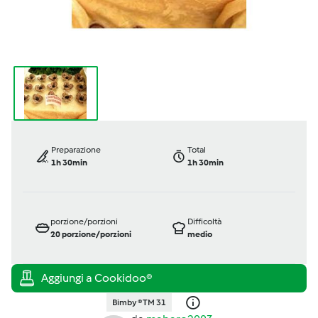
Preparazione
Total
1h 30min
1h 30min
porzione/porzioni
Difficoltà
20
porzione/porzioni
medio
Bimby ® TM 31