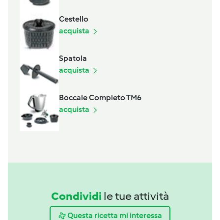
Cestello
acquista
Spatola
acquista
Boccale Completo TM6
acquista
Condividi
le tue attività
Questa ricetta mi interessa