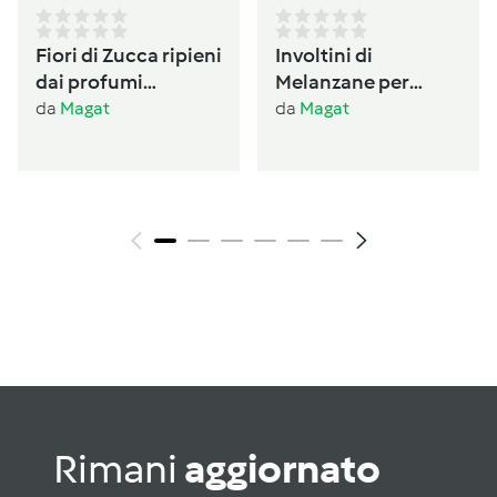
Fiori di Zucca ripieni
Involtini di
dai profumi
Melanzane per
Ogliastrini
antipasto /conserva
da
Magat
da
Magat
per l’inverno
Rimani
aggiornato