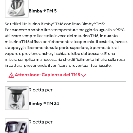
Bimby ® TM 5
Se utilizzi il Misurino Bimby® TM6 con il tuo Bimby® TM5:
Per cuocere o sobbollire a temperature maggiori o ugualia a 95°C,
utilizzare sempre il cestello invece del misurino TM6, in quanto il
misurino TM6 si fissa perfettamente al coperchio. Il cestello, invece,
si appoggia liberamente sulla parte superiore, è permeabile al
vapore e previene anche gli schizzi di cibo dal boccale. E' una
misura semplice ma necessaria che difficilmente influirà sulla resa
in cottura, prevenendo il verificarsi di eventuali fuoriuscite.
Attenzione: Capienza del TM5
Ricetta per
Bimby ® TM 31
Ricetta per