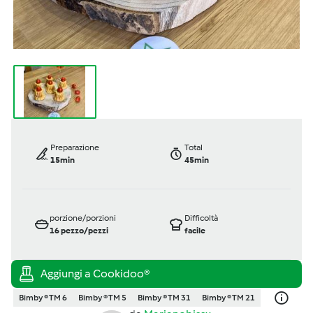
Preparazione
Total
15min
45min
porzione/porzioni
Difficoltà
16
pezzo/pezzi
facile
Bimby ® TM 6
Bimby ® TM 5
Bimby ® TM 31
Bimby ® TM 21