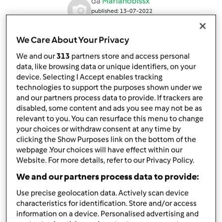
da
Marianobissx
published: 13-07-2022
modificata: 20-07-2022
Aggiungi alle mie raccolte
We Care About Your Privacy
condividi la ricetta
We and our
313
partners store and access personal
data, like browsing data or unique identifiers, on your
device. Selecting I Accept enables tracking
technologies to support the purposes shown under we
and our partners process data to provide. If trackers are
disabled, some content and ads you see may not be as
relevant to you. You can resurface this menu to change
your choices or withdraw consent at any time by
Ingredienti
clicking the Show Purposes link on the bottom of the
webpage .Your choices will have effect within our
TORTINE SALATE AI PEPERONI
Website. For more details, refer to our Privacy Policy.
300
grammo
farina
We and our partners process data to provide:
200
grammo
latte
80
grammo
olio extravergine di oliva
Use precise geolocation data. Actively scan device
1
pezzo
peperone rosso
characteristics for identification. Store and/or access
information on a device. Personalised advertising and
1
pezzo
peperone giallo