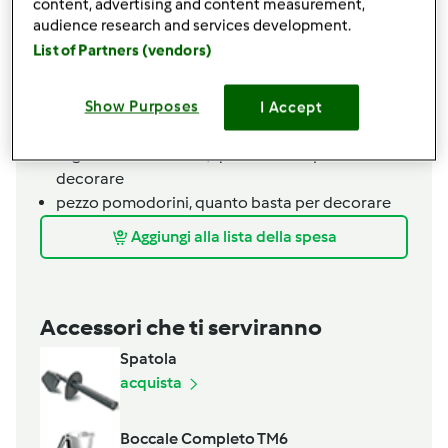
content, advertising and content measurement,
1
pezzo
peperone verde
audience research and services development.
4
pezzo
uova
List of Partners (vendors)
1
cucchiaino
sale
1
bustina
lievito in polvere,
meglio per torte
salate
Show Purposes
I Accept
1
pizzico
pepe nero
foglie
basilico fresco,
quanto basta per
decorare
pezzo
pomodorini,
quanto basta per decorare
Aggiungi alla lista della spesa
Accessori che ti serviranno
Spatola
acquista
Boccale Completo TM6