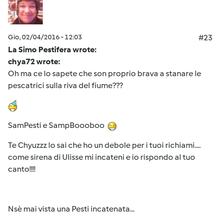
Gio, 02/04/2016 - 12:03
#23
La Simo Pestifera wrote:
chya72 wrote:
Oh ma ce lo sapete che son proprio brava a stanare le
pescatrici sulla riva del fiume???
SamPesti e SampBoooboo
Te Chyuzzz lo sai che ho un debole per i tuoi richiami....
come sirena di Ulisse mi incateni e io rispondo al tuo
canto!!!!
Nsè mai vista una Pesti incatenata...