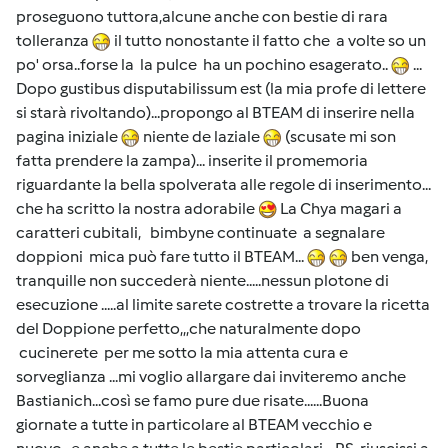
proseguono tuttora,alcune anche con bestie di rara
tolleranza
il tutto nonostante il fatto che a volte so un
po' orsa..forse la la pulce ha un pochino esagerato..
...
Dopo gustibus disputabilissum est (la mia profe di lettere
si starà rivoltando)...propongo al BTEAM di inserire nella
pagina iniziale
niente de laziale
(scusate mi son
fatta prendere la zampa)... inserite il promemoria
riguardante la bella spolverata alle regole di inserimento...
che ha scritto la nostra adorabile
La Chya magari a
caratteri cubitali, bimbyne continuate a segnalare
doppioni mica può fare tutto il BTEAM...
ben venga,
tranquille non succederà niente.....nessun plotone di
esecuzione .....al limite sarete costrette a trovare la ricetta
del Doppione perfetto,,,che naturalmente dopo
cucinerete per me sotto la mia attenta cura e
sorveglianza ...mi voglio allargare dai inviteremo anche
Bastianich...così se famo pure due risate......Buona
giornate a tutte in particolare al BTEAM vecchio e