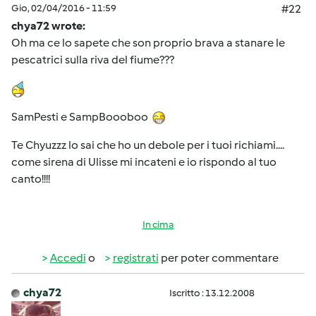
Gio, 02/04/2016 - 11:59
#22
chya72 wrote:
Oh ma ce lo sapete che son proprio brava a stanare le
pescatrici sulla riva del fiume???
SamPesti e SampBoooboo
Te Chyuzzz lo sai che ho un debole per i tuoi richiami....
come sirena di Ulisse mi incateni e io rispondo al tuo
canto!!!!
In cima
Accedi
o
registrati
per poter commentare
chya72
Iscritto : 13.12.2008