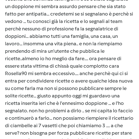
un doppione mi sembra assurdo pensare che sia stato
fatto per antipatia... credetemi se si segnalano è perchè si
vedono ... tu conosci già la ricetta e lo segnali al team
perchè nessuno di professione fa la segnalatrice di
doppioni... abbiamo tutti una famiglia, una casa, un
lavoro... insomma una vita piena.. e non la riempiamo
prendendo di mira un'utente che pubblica le
ricette..almeno io ho meglio da fare.... ora pensare di
essere stata vittima di chissà quale complotto cara
Rosella90 mi sembra eccessivo.... anche perchè qui ci si
entra per condividere ricette o avere qualche idea nuova
su come farla ma non si possono pubblicare sempre le
solite ricette... giusto appunto oggi mi guardavo una
ricetta inserita ieri che è l'ennesimo doppione ... e l'ho
segnalato. non ho problemi a dirlo .. se mi capita lo faccio
e continuerò a farlo... non possiamo riempiere il ricettario
di ciambelle ai 7 vasetti che poi chiamiamo 3 .... a che
serve? non bisogna per forza pubblicare ricette per stare