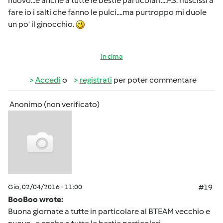
nuovo...e anche a tutte le bestie particolari....P.S. riuscissi a
fare io i salti che fanno le pulci....ma purtroppo mi duole
un po' il ginocchio.
In cima
Accedi
o
registrati
per poter commentare
Anonimo (non verificato)
Gio, 02/04/2016 - 11:00
#19
BooBoo wrote:
Buona giornate a tutte in particolare al BTEAM vecchio e