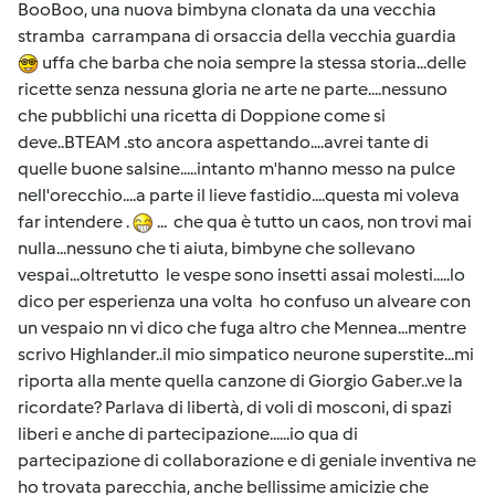
BooBoo, una nuova bimbyna clonata da una vecchia
stramba carrampana di orsaccia della vecchia guardia
uffa che barba che noia sempre la stessa storia...delle
ricette senza nessuna gloria ne arte ne parte....nessuno
che pubblichi una ricetta di Doppione come si
deve..BTEAM .sto ancora aspettando....avrei tante di
quelle buone salsine.....intanto m'hanno messo na pulce
nell'orecchio....a parte il lieve fastidio....questa mi voleva
far intendere .
... che qua è tutto un caos, non trovi mai
nulla...nessuno che ti aiuta, bimbyne che sollevano
vespai...oltretutto le vespe sono insetti assai molesti.....lo
dico per esperienza una volta ho confuso un alveare con
un vespaio nn vi dico che fuga altro che Mennea...mentre
scrivo Highlander..il mio simpatico neurone superstite...mi
riporta alla mente quella canzone di Giorgio Gaber..ve la
ricordate? Parlava di libertà, di voli di mosconi, di spazi
liberi e anche di partecipazione......io qua di
partecipazione di collaborazione e di geniale inventiva ne
ho trovata parecchia, anche bellissime amicizie che