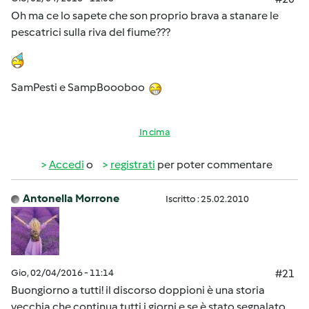
Oh ma ce lo sapete che son proprio brava a stanare le
pescatrici sulla riva del fiume???
SamPesti e SampBoooboo
In cima
Accedi
o
registrati
per poter commentare
Antonella Morrone
Iscritto : 25.02.2010
Gio, 02/04/2016 - 11:14
#21
Buongiorno a tutti! il discorso doppioni è una storia
vecchia che continua tutti i giorni e se è stato segnalato