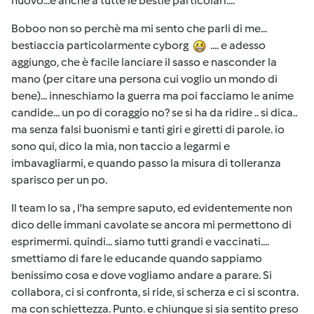
nuovo...e anche a tutte le bestie particolari....
Boboo non so perchè ma mi sento che parli di me...
bestiaccia particolarmente cyborg
.... e adesso
aggiungo, che è facile lanciare il sasso e nasconder la
mano (per citare una persona cui voglio un mondo di
bene)... inneschiamo la guerra ma poi facciamo le anime
candide... un po di coraggio no? se si ha da ridire .. si dica..
ma senza falsi buonismi e tanti giri e giretti di parole. io
sono qui, dico la mia, non taccio a legarmi e
imbavagliarmi, e quando passo la misura di tolleranza
sparisco per un po.
Il team lo sa , l'ha sempre saputo, ed evidentemente non
dico delle immani cavolate se ancora mi permettono di
esprimermi. quindi... siamo tutti grandi e vaccinati....
smettiamo di fare le educande quando sappiamo
benissimo cosa e dove vogliamo andare a parare. Si
collabora, ci si confronta, si ride, si scherza e ci si scontra.
ma con schiettezza. Punto. e chiunque si sia sentito preso