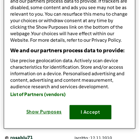
and our partners process data to provide. If trackers are
disabled, some content and ads you see may not be as
Accedi
o
registrati
per poter commentare
relevant to you. You can resurface this menu to change
your choices or withdraw consent at any time by
clicking the Show Purposes link on the bottom of the
Anonimo (non verificato)
webpage .Your choices will have effect within our
Website. For more details, refer to our Privacy Policy.
We and our partners process data to provide:
Use precise geolocation data. Actively scan device
characteristics for identification. Store and/or access
information on a device. Personalised advertising and
Lun, 02/01/2016 - 14:12
#2
content, advertising and content measurement,
audience research and services development.
E brava Chiara
List of Partners (vendors)
In cima
Show Purposes
I Accept
Accedi
o
registrati
per poter commentare
rosablu71
Iscritto : 12.11.2010