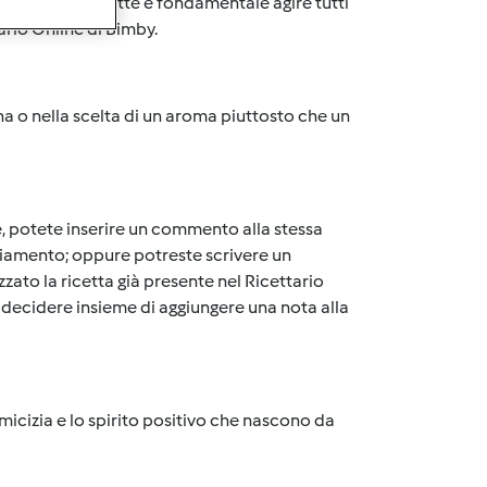
pubblicano ricette è fondamentale agire tutti
ario Online di Bimby.
na o nella scelta di un aroma piuttosto che un
e, potete inserire un commento alla stessa
iamento; oppure potreste scrivere un
zato la ricetta già presente nel Ricettario
 decidere insieme di aggiungere una nota alla
micizia e lo spirito positivo che nascono da