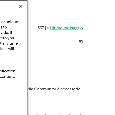
a or unique
es to
333 |
Ultimo messaggio
ide. If
t to you.
#1
t any time
ces will
.
ification.
 content,
re una ricetta nella Community, è necessario