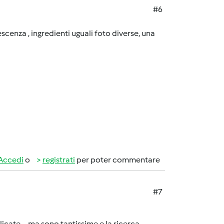
#6
escenza , ingredienti uguali foto diverse, una
Accedi
o
registrati
per poter commentare
#7
icate ....ma sono tantissime e la ricerca