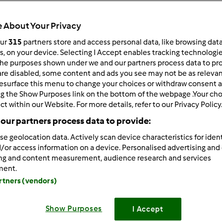
ultati più recenti
10
 About Your Privacy
our
315
partners store and access personal data, like browsing dat
rs, on your device. Selecting I Accept enables tracking technologi
he purposes shown under we and our partners process data to prov
are disabled, some content and ads you see may not be as relevan
2/01/2016 - 13:55
esurface this menu to change your choices or withdraw consent a
.
ng the Show Purposes link on the bottom of the webpage .Your choi
ct within our Website. For more details, refer to our Privacy Policy
iamo un po'..
our partners process data to provide:
pomeriggio a tutti,
se geolocation data. Actively scan device characteristics for ident
/or access information on a device. Personalised advertising and
ing and content measurement, audience research and services
ment.
 una volta apriamo un topic per ricordare che, prima di inseri
artners (vendors)
llare che la stessa non sia già presente.
Show Purposes
I Accept