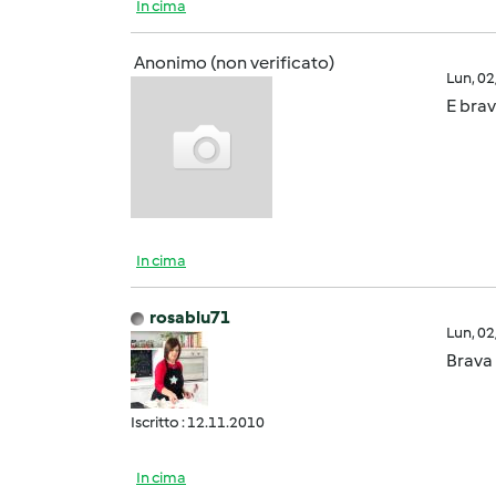
In cima
Anonimo (non verificato)
Lun, 0
E bra
In cima
rosablu71
Lun, 0
Brava
Iscritto : 12.11.2010
In cima