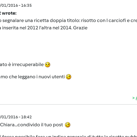
2/01/2016 - 16:35
2 wrote:
 segnalare una ricetta doppia titolo: risotto con I carciofi e cr
a inserita nel 2012 l'altra nel 2014. Grazie
sato è irrecuperabile
mo che leggano i nuovi utenti
2/01/2016 - 18:42
Chiara...condivido il tuo post
 fosse possibile fare un indice generale di tutte le ricette pubbl