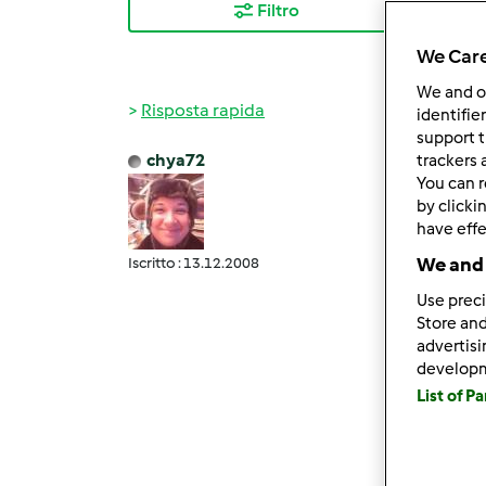
Filtro
I ris
We Care
We and 
Risposta rapida
identifie
support t
chya72
trackers 
Lun, 0
You can r
Cucù...
by clicki
have effe
Ripass
We and 
Iscritto : 13.12.2008
"Buon 
Use preci
Store and
advertis
develop
ancora
List of P
contro