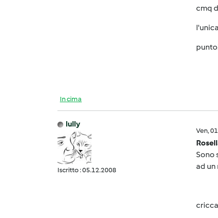
cmq di
l'unic
punto!
In cima
lully
Ven, 0
Rosel
Sono s
ad un 
Iscritto : 05.12.2008
cricca