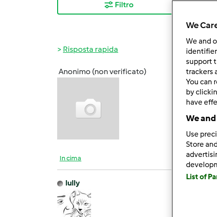
Filtro
I ris
We Care
We and 
Risposta rapida
identifie
support t
Anonimo (non verificato)
trackers 
Ven, 0
You can r
Sono s
by clicki
ad un 
have effe
We and 
Use preci
Store and
advertis
In cima
develop
List of P
lully
Ven, 0
Team 
Buongi