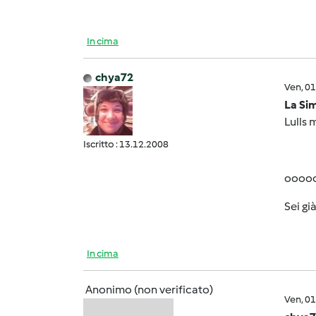
In cima
chya72
Ven, 0
La Sim
Lulls 
Iscritto : 13.12.2008
ooooo
Sei gi
In cima
Anonimo (non verificato)
Ven, 0