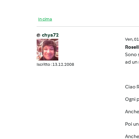
In cima
chya72
Ven, 0
Rosel
Sono s
ad un 
Iscritto : 13.12.2008
Ciao R
Ogni p
Anche 
Poi un
Anche 