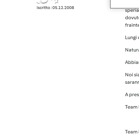
Iscritto : 05.12.2008
speria
dovute
fraint
Lungi 
Natura
Abbiam
Noi si
sarann
A pre
Team 
Team i