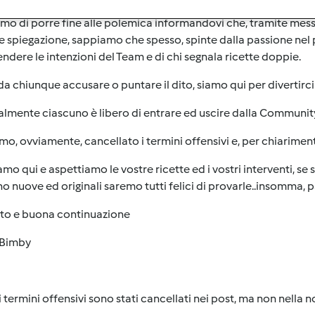
mo di porre fine alle polemica informandovi che, tramite mess
 spiegazione, sappiamo che spesso, spinte dalla passione nel 
endere le intenzioni del Team e di chi segnala ricette doppie.
da chiunque accusare o puntare il dito, siamo qui per divertirci
lmente ciascuno è libero di entrare ed uscire dalla Communit
o, ovviamente, cancellato i termini offensivi e, per chiarime
amo qui e aspettiamo le vostre ricette ed i vostri interventi, 
o nuove ed originali saremo tutti felici di provarle..insomma, 
sto e buona continuazione
Bimby
 termini offensivi sono stati cancellati nei post, ma non nella nos