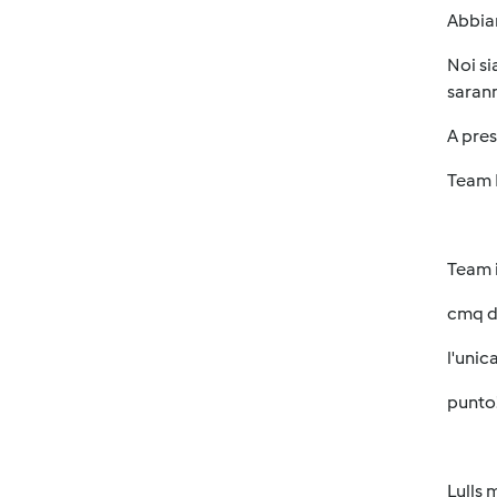
Abbiam
Noi si
sarann
A pre
Team 
Team i
cmq di
l'unic
punto!
Lulls 