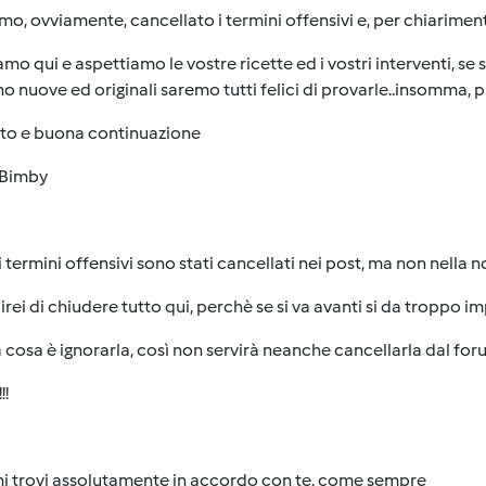
o, ovviamente, cancellato i termini offensivi e, per chiarime
amo qui e aspettiamo le vostre ricette ed i vostri interventi, 
o nuove ed originali saremo tutti felici di provarle..insomma, 
sto e buona continuazione
Bimby
 termini offensivi sono stati cancellati nei post, ma non nella nos
rei di chiudere tutto qui, perchè se si va avanti si da troppo imp
a cosa è ignorarla, così non servirà neanche cancellarla dal for
!!
mi trovi assolutamente in accordo con te. come sempre