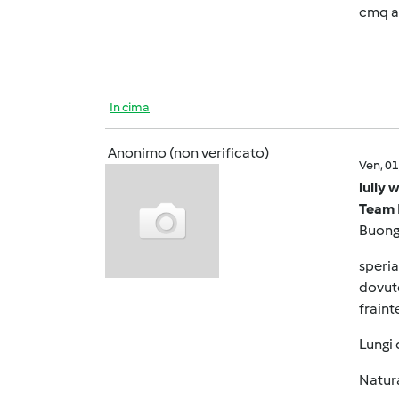
cmq an
In cima
Anonimo (non verificato)
Ven, 0
lully 
Team 
Buongi
speria
dovute
fraint
Lungi 
Natura