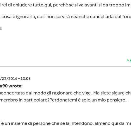
rei di chiudere tutto qui, perchè se si va avanti si da troppo imp
a cosa è ignorarla, così non servirà neanche cancellarla dal for
!!
1/22/2016 - 10:05
la90 wrote:
concertata dal modo di ragionare che vige...Ma siete sicure che l
membro in particolare?Perdonatemi è solo un mio pensiero..
 è un insieme di persone che se la intendono, almeno qui da me, 