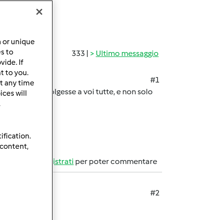
a or unique
es to
333 |
Ultimo messaggio
ide. If
t to you.
#1
t any time
'utente si rivolgesse a voi tutte, e non solo
ces will
.
ification.
 content,
Accedi
o
registrati
per poter commentare
#2