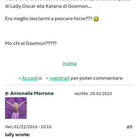
di Lady Oscar alla Katana di Goemon....
Era meglio lasciarmi a pescare forse???
Mo chi el Goemon?????
In cima
Accedi
o
registrati
per poter commentare
Antonella Morrone
Iscritto : 25.02.2010
Ven, 01/22/2016 - 10:15
#9
lully wrote: