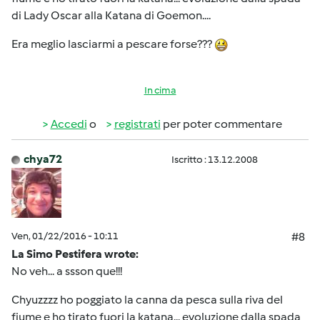
di Lady Oscar alla Katana di Goemon....
Era meglio lasciarmi a pescare forse???
In cima
Accedi
o
registrati
per poter commentare
chya72
Iscritto : 13.12.2008
Ven, 01/22/2016 - 10:11
#8
La Simo Pestifera wrote:
No veh... a ssson que!!!
Chyuzzzz ho poggiato la canna da pesca sulla riva del
fiume e ho tirato fuori la katana... evoluzione dalla spada