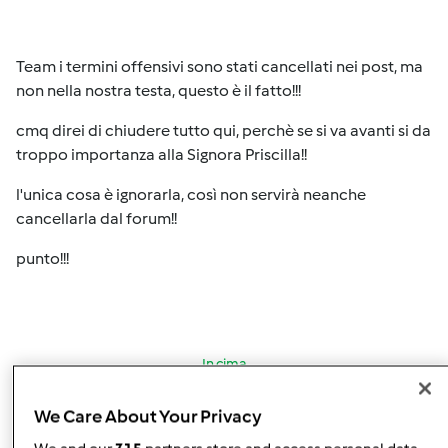
Team i termini offensivi sono stati cancellati nei post, ma
non nella nostra testa, questo è il fatto!!!
cmq direi di chiudere tutto qui, perchè se si va avanti si da
troppo importanza alla Signora Priscilla!!
l'unica cosa è ignorarla, così non servirà neanche
cancellarla dal forum!!
punto!!!
In cima
Accedi
o
registrati
per poter commentare
We Care About Your Privacy