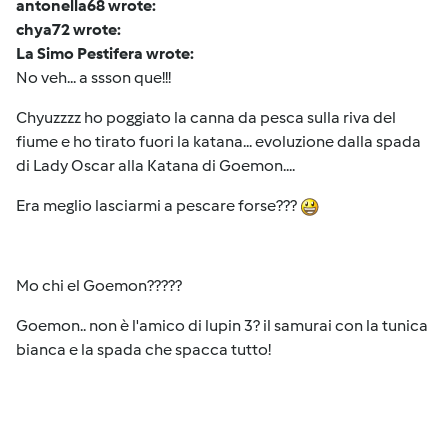
antonella68 wrote:
chya72 wrote:
La Simo Pestifera wrote:
No veh... a ssson que!!!
Chyuzzzz ho poggiato la canna da pesca sulla riva del
fiume e ho tirato fuori la katana... evoluzione dalla spada
di Lady Oscar alla Katana di Goemon....
Era meglio lasciarmi a pescare forse???
Mo chi el Goemon?????
Goemon.. non è l'amico di lupin 3? il samurai con la tunica
bianca e la spada che spacca tutto!