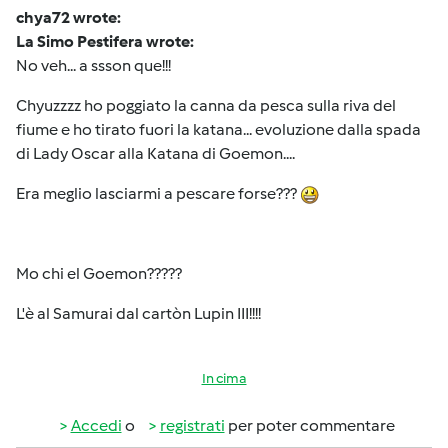
chya72 wrote:
La Simo Pestifera wrote:
No veh... a ssson que!!!
Chyuzzzz ho poggiato la canna da pesca sulla riva del
fiume e ho tirato fuori la katana... evoluzione dalla spada
di Lady Oscar alla Katana di Goemon....
Era meglio lasciarmi a pescare forse???
Mo chi el Goemon?????
L'è al Samurai dal cartòn Lupin III!!!!
In cima
Accedi
o
registrati
per poter commentare