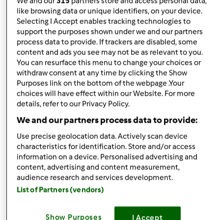
We and our
315
partners store and access personal data,
lully
Iscritto : 05.12.2008
like browsing data or unique identifiers, on your device.
Selecting I Accept enables tracking technologies to
support the purposes shown under we and our partners
process data to provide. If trackers are disabled, some
content and ads you see may not be as relevant to you.
Ven, 01/22/2016 - 10:05
#3
You can resurface this menu to change your choices or
Rosella90 wrote:
withdraw consent at any time by clicking the Show
Sono sconcertata dal modo di ragionare che vige...Ma
Purposes link on the bottom of the webpage .Your
choices will have effect within our Website. For more
siete sicure che l'utente si rivolgesse a voi tutte, e non solo
details, refer to our Privacy Policy.
ad un membro in particolare?Perdonatemi è solo un mio
pensiero..
We and our partners process data to provide:
Use precise geolocation data. Actively scan device
characteristics for identification. Store and/or access
information on a device. Personalised advertising and
cricca è un insieme di persone che se la intendono,
content, advertising and content measurement,
almeno qui da me, poi non so.....
audience research and services development.
cmq anche fosse è offensivo, non credi???
List of Partners (vendors)
Show Purposes
I Accept