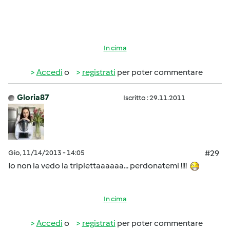
In cima
Accedi
o
registrati
per poter commentare
Gloria87
Iscritto : 29.11.2011
Gio, 11/14/2013 - 14:05
#29
Io non la vedo la triplettaaaaaa... perdonatemi !!!!
In cima
Accedi
o
registrati
per poter commentare