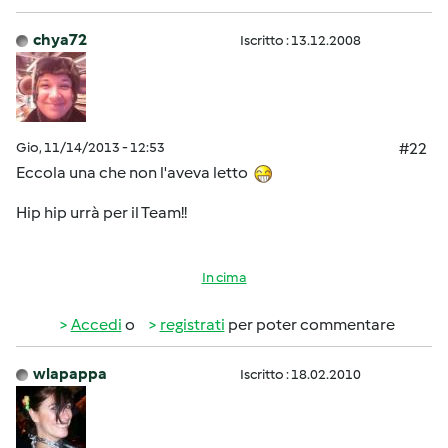
chya72
Iscritto : 13.12.2008
Gio, 11/14/2013 - 12:53
#22
Eccola una che non l'aveva letto
Hip hip urrà per il Team!!
In cima
Accedi
o
registrati
per poter commentare
wlapappa
Iscritto : 18.02.2010