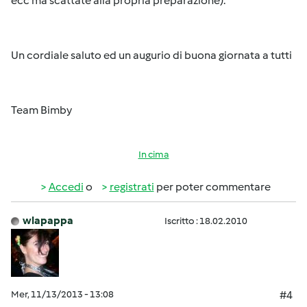
ecc ma scattate alla propria preparazione).
Un cordiale saluto ed un augurio di buona giornata a tutti
Team Bimby
In cima
Accedi
o
registrati
per poter commentare
wlapappa
Iscritto : 18.02.2010
Mer, 11/13/2013 - 13:08
#4