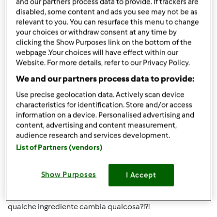
originali
(non scaricate dalla rete/fotografate da riviste
and our partners process data to provide. If trackers are
disabled, some content and ads you see may not be as
ecc ma scattate alla propria preparazione).
relevant to you. You can resurface this menu to change
your choices or withdraw consent at any time by
clicking the Show Purposes link on the bottom of the
Un cordiale saluto ed un augurio di buona giornata a tutti
webpage .Your choices will have effect within our
Website. For more details, refer to our Privacy Policy.
We and our partners process data to provide:
Team Bimby
Use precise geolocation data. Actively scan device
characteristics for identification. Store and/or access
information on a device. Personalised advertising and
content, advertising and content measurement,
Giusto x ripassare
audience research and services development.
List of Partners (vendors)
Riquotiamo e ripassiamo. Sembra di essere a scuola. Non
è che se inseriamo una bella fota e scriviamo per bene e
ordinato il risultato cambia!!! Le ricette pubblicate nel
Show Purposes
I Accept
2009 2011 o 2012 non vanno nel dimenticatoio, si fanno
uguali a 7 anni fa. Non è che se cambiate di pochi grammi
qualche ingrediente cambia qualcosa?!?!