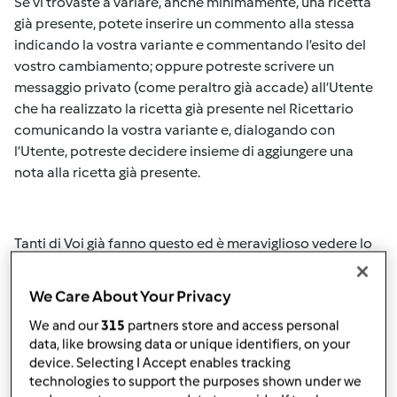
Se vi trovaste a variare, anche minimamente, una ricetta
già presente, potete inserire un commento alla stessa
indicando la vostra variante e commentando l’esito del
vostro cambiamento; oppure potreste scrivere un
messaggio privato (come peraltro già accade) all’Utente
che ha realizzato la ricetta già presente nel Ricettario
comunicando la vostra variante e, dialogando con
l’Utente, potreste decidere insieme di aggiungere una
nota alla ricetta già presente.
Tanti di Voi già fanno questo ed è meraviglioso vedere lo
scambio, l’amicizia e lo spirito positivo che nascono da
questi comportamenti.
We Care About Your Privacy
We and our
315
partners store and access personal
data, like browsing data or unique identifiers, on your
Rinnoviamo quindi l’invito all’attenzione e,
ricordiamo
device. Selecting I Accept enables tracking
che
, come per le ricette,
anche le foto devono essere
technologies to support the purposes shown under we