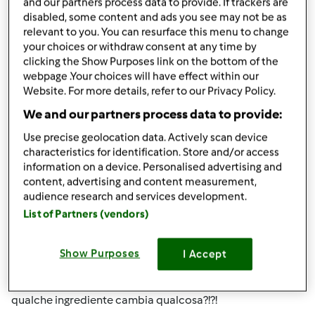
originali
(non scaricate dalla rete/fotografate da riviste
and our partners process data to provide. If trackers are
disabled, some content and ads you see may not be as
ecc ma scattate alla propria preparazione).
relevant to you. You can resurface this menu to change
your choices or withdraw consent at any time by
clicking the Show Purposes link on the bottom of the
Un cordiale saluto ed un augurio di buona giornata a tutti
webpage .Your choices will have effect within our
Website. For more details, refer to our Privacy Policy.
We and our partners process data to provide:
Team Bimby
Use precise geolocation data. Actively scan device
characteristics for identification. Store and/or access
information on a device. Personalised advertising and
content, advertising and content measurement,
Giusto x ripassare
audience research and services development.
List of Partners (vendors)
Riquotiamo e ripassiamo. Sembra di essere a scuola. Non
è che se inseriamo una bella fota e scriviamo per bene e
ordinato il risultato cambia!!! Le ricette pubblicate nel
Show Purposes
I Accept
2009 2011 o 2012 non vanno nel dimenticatoio, si fanno
uguali a 7 anni fa. Non è che se cambiate di pochi grammi
qualche ingrediente cambia qualcosa?!?!