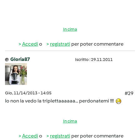
In cima
Accedi
o
registrati
per poter commentare
Gloria87
Iscritto : 29.11.2011
Gio, 11/14/2013 - 14:05
#29
Io non la vedo la triplettaaaaaa... perdonatemi !!!!
In cima
Accedi
o
registrati
per poter commentare