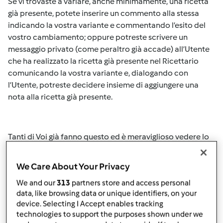
Se vi trovaste a variare, anche minimamente, una ricetta
già presente, potete inserire un commento alla stessa
indicando la vostra variante e commentando l’esito del
vostro cambiamento; oppure potreste scrivere un
messaggio privato (come peraltro già accade) all’Utente
che ha realizzato la ricetta già presente nel Ricettario
comunicando la vostra variante e, dialogando con
l’Utente, potreste decidere insieme di aggiungere una
nota alla ricetta già presente.
Tanti di Voi già fanno questo ed è meraviglioso vedere lo
scambio, l’amicizia e lo spirito positivo che nascono da
questi comportamenti.
We Care About Your Privacy
We and our
313
partners store and access personal
data, like browsing data or unique identifiers, on your
Rinnoviamo quindi l’invito all’attenzione e,
ricordiamo
device. Selecting I Accept enables tracking
che
, come per le ricette,
anche le foto devono essere
technologies to support the purposes shown under we