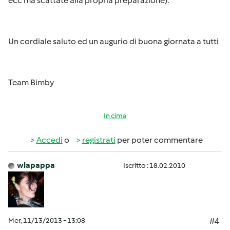
ecc ma scattate alla propria preparazione).
Un cordiale saluto ed un augurio di buona giornata a tutti
Team Bimby
In cima
Accedi
o
registrati
per poter commentare
wlapappa
Iscritto : 18.02.2010
Mer, 11/13/2013 - 13:08
#4