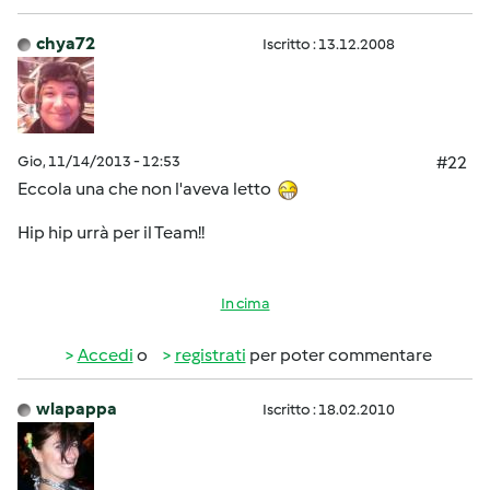
chya72
Iscritto : 13.12.2008
Gio, 11/14/2013 - 12:53
#22
Eccola una che non l'aveva letto
Hip hip urrà per il Team!!
In cima
Accedi
o
registrati
per poter commentare
wlapappa
Iscritto : 18.02.2010