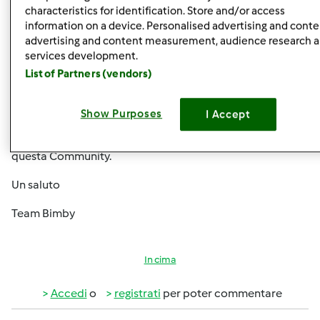
tempo ruotando la manopola.
characteristics for identification. Store and/or access
information on a device. Personalised advertising and conte
Ciò che vogliamo garantire è l’assoluta qualità e
advertising and content measurement, audience research 
robustezza di questo prodotto e come ha giustamente
services development.
suggerito veronica-ao, se non ha ancora assistito ad una
List of Partners (vendors)
dimostrazione e desidera conoscere da vicino questo
nuovo modello, può contattarci attraverso il sito
Show Purposes
I Accept
https://bimby.vorwerk.it/it/per-averlo/.Intanto
la
ringraziamo per queste idee che ha voluto condividere su
questa Community.
Un saluto
Team Bimby
In cima
Accedi
o
registrati
per poter commentare