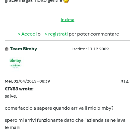
grazie magat molto gentile
In cima
Accedi
o
registrati
per poter commentare
Team Bimby
Iscritto : 11.12.2009
Mer, 02/04/2015 - 08:39
#14
€Г¥88 wrote:
salve,
come faccio a sapere quando arriva il mio bimby?
spero mi arrivi funzionante dato che l'azienda se ne lava
le mani