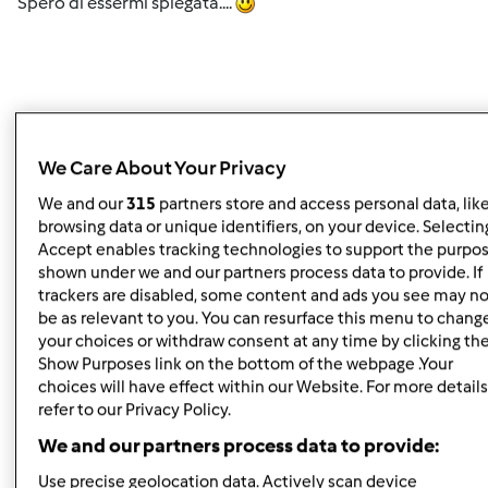
Spero di essermi spiegata....
We Care About Your Privacy
Buon pomeriggio gabbianella76,
We and our
315
partners store and access personal data, lik
abbiamo letto i suoi commenti e vorremmo intanto
browsing data or unique identifiers, on your device. Selecting
confermarle che mentre l’apparecchio è in funzione le
Accept enables tracking technologies to support the purpo
shown under we and our partners process data to provide. If
alette garantiscono la chiusura di sicurezza bloccando il
trackers are disabled, some content and ads you see may no
coperchio.
be as relevant to you. You can resurface this menu to chang
your choices or withdraw consent at any time by clicking th
Durante l’esecuzione della ricetta, quindi con il Bimby in
Show Purposes link on the bottom of the webpage .Your
funzione, è comunque possibile aggiungere degli
choices will have effect within our Website. For more details
ingredienti attraverso foro sul quale alloggia il misurino.
refer to our Privacy Policy.
Inoltre, i tempi e le velocità possono essere variati anche
We and our partners process data to provide:
mentre il Bimby® è in funzione; se si desidera
interrompere prima la preparazione si può azzerare il
Use precise geolocation data. Actively scan device