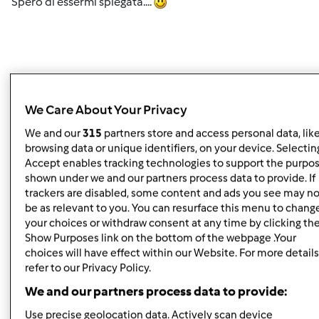
Spero di essermi spiegata....
We Care About Your Privacy
Buon pomeriggio gabbianella76,
We and our
315
partners store and access personal data, lik
abbiamo letto i suoi commenti e vorremmo intanto
browsing data or unique identifiers, on your device. Selecting
confermarle che mentre l’apparecchio è in funzione le
Accept enables tracking technologies to support the purpo
shown under we and our partners process data to provide. If
alette garantiscono la chiusura di sicurezza bloccando il
trackers are disabled, some content and ads you see may no
coperchio.
be as relevant to you. You can resurface this menu to chang
your choices or withdraw consent at any time by clicking th
Durante l’esecuzione della ricetta, quindi con il Bimby in
Show Purposes link on the bottom of the webpage .Your
funzione, è comunque possibile aggiungere degli
choices will have effect within our Website. For more details
ingredienti attraverso foro sul quale alloggia il misurino.
refer to our Privacy Policy.
Inoltre, i tempi e le velocità possono essere variati anche
We and our partners process data to provide:
mentre il Bimby® è in funzione; se si desidera
interrompere prima la preparazione si può azzerare il
Use precise geolocation data. Actively scan device