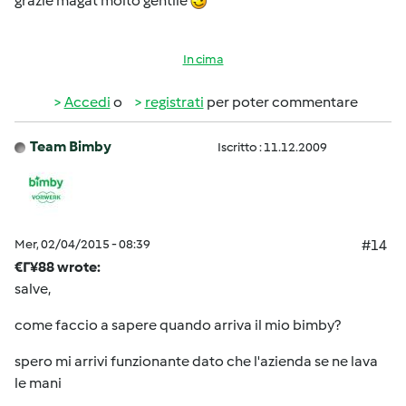
grazie magat molto gentile
In cima
Accedi
o
registrati
per poter commentare
Team Bimby
Iscritto : 11.12.2009
Mer, 02/04/2015 - 08:39
#14
€Г¥88 wrote:
salve,
come faccio a sapere quando arriva il mio bimby?
spero mi arrivi funzionante dato che l'azienda se ne lava
le mani