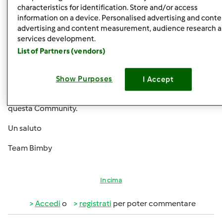
tempo ruotando la manopola.
characteristics for identification. Store and/or access
information on a device. Personalised advertising and conte
Ciò che vogliamo garantire è l’assoluta qualità e
advertising and content measurement, audience research 
robustezza di questo prodotto e come ha giustamente
services development.
suggerito veronica-ao, se non ha ancora assistito ad una
List of Partners (vendors)
dimostrazione e desidera conoscere da vicino questo
nuovo modello, può contattarci attraverso il sito
Show Purposes
I Accept
https://bimby.vorwerk.it/it/per-averlo/.Intanto
la
ringraziamo per queste idee che ha voluto condividere su
questa Community.
Un saluto
Team Bimby
In cima
Accedi
o
registrati
per poter commentare