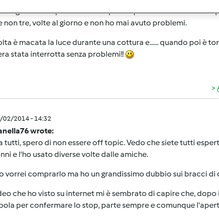
to già con dei problemi. Me li porrò quando realmente mi si pre
e non tre, volte al giorno e non ho mai avuto problemi.
lta è macata la luce durante una cottura e...... quando poi è tornat
ra stata interrotta senza problemi!!
2/02/2014 - 14:32
anella76 wrote:
a tutti, spero di non essere off topic. Vedo che siete tutti esp
anni e l'ho usato diverse volte dalle amiche.
 vorrei comprarlo ma ho un grandissimo dubbio sui bracci di 
deo che ho visto su internet mi è sembrato di capire che, dopo
ola per confermare lo stop, parte sempre e comunque l'apert