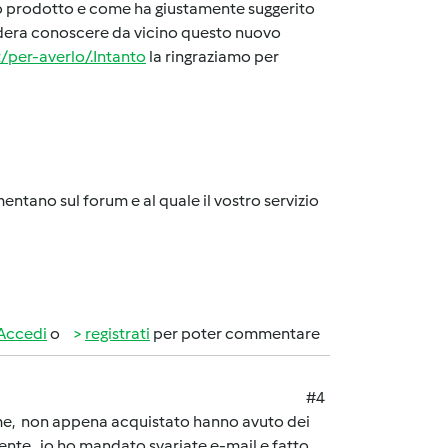
sto prodotto e come ha giustamente suggerito
idera conoscere da vicino questo nuovo
t/per-averlo/.Intanto
la ringraziamo per
entano sul forum e al quale il vostro servizio
Accedi
o
registrati
per poter commentare
#4
e me, non appena acquistato hanno avuto dei
ente...io ho mandato svariate e-mail e fatto