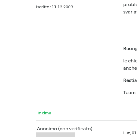
proble
Iscritto : 11.12.2009
svaria
Buong
le chi
anche 
Restia
Team 
In cima
Anonimo (non verificato)
Lun, 0