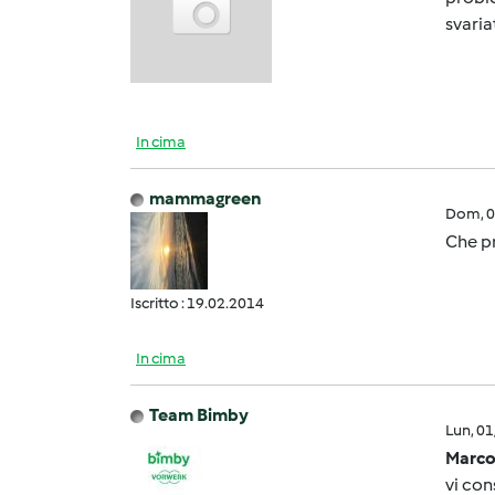
svaria
In cima
mammagreen
Dom, 0
Che pr
Iscritto : 19.02.2014
In cima
Team Bimby
Lun, 0
Marco
vi con