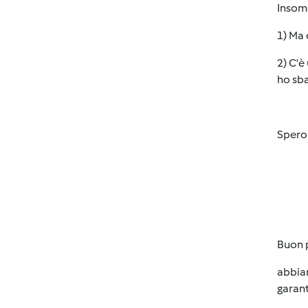
Insomm
1) Ma 
2) C'è
ho sba
Spero 
Buon 
abbiam
garant