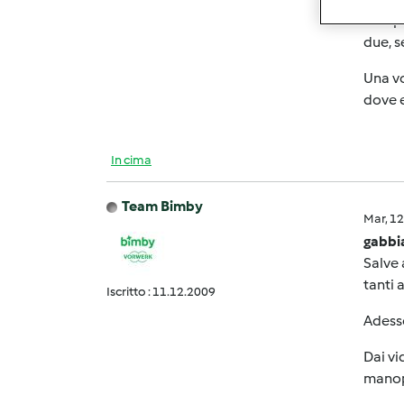
compra
due, s
Una vo
dove e
In cima
Team Bimby
Mar, 1
gabbi
Salve 
tanti 
Iscritto : 11.12.2009
Adesso
Dai vi
manop