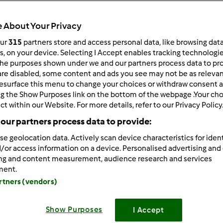
 per:
Risultati per pagina:
 About Your Privacy
ultati più recenti
10
our
315
partners store and access personal data, like browsing dat
rs, on your device. Selecting I Accept enables tracking technologi
he purposes shown under we and our partners process data to prov
are disabled, some content and ads you see may not be as relevan
esurface this menu to change your choices or withdraw consent a
ng the Show Purposes link on the bottom of the webpage .Your choi
ct within our Website. For more details, refer to our Privacy Policy
1/28/2014 - 07:55
our partners process data to provide:
abbianella,
se geolocation data. Actively scan device characteristics for ident
to i tuoi ultimi post e da quello che hai scritto mi da tanto la 
/or access information on a device. Personalised advertising and
ilità di vedere una demo sul nuovo TM5 e molti tuoi dubbi proba
ing and content measurement, audience research and services
ment.
o da un'incaricata!
artners (vendors)
... ritornando al discorso del topic........ non so, personalmente
 sistema di sblocco non sia gestito in maniera manuale.
Show Purposes
I Accept
nalmente vedo sempre il bicchiere mezzo pieno e quindi non 