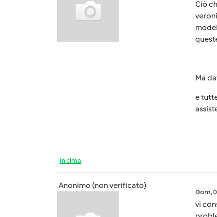
Ciò ch
veroni
modell
quest
Ma da
e tutt
assist
In cima
Anonimo (non verificato)
Dom, 0
vi con
proble