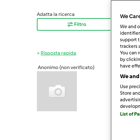
Adatta la ricerca
Ordina
We Care
Filtro
I ris
We and 
identifie
support t
trackers 
Risposta rapida
You can r
by clicki
have effe
Anonimo (non verificato)
Ven, 1
We and 
ciao g
Use preci
ho let
Store and
possib
advertis
develop
propri
List of P
Cmq...
che il
Perso