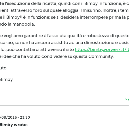
e l’esecuzione della ricetta, quindi con il Bimby in funzione, 
ienti attraverso foro sul quale alloggia il misurino. Inoltre, i t
 il Bimby® è in funzione; se si desidera interrompere prima la 
ndo la manopola.
e vogliamo garantire è l’assoluta qualità e robustezza di que
ca-ao, se non ha ancora assistito ad una dimostrazione e des
o, può contattarci attraverso il sito
https://bimby.vorwerk.it/i
e idee che ha voluto condividere su questa Community.
luto
Bimby
1/08/2015 - 23:30
Bimby wrote: