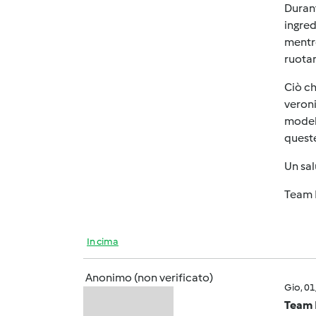
Durant
ingred
mentre
ruota
Ciò ch
veroni
modell
quest
Un sa
Team 
In cima
Anonimo (non verificato)
Gio, 0
Team 