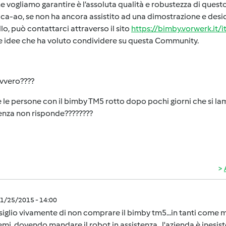
e vogliamo garantire è l’assoluta qualità e robustezza di que
ca-ao, se non ha ancora assistito ad una dimostrazione e des
o, può contattarci attraverso il sito
https://bimby.vorwerk.it/i
e idee che ha voluto condividere su questa Community.
vvero????
e le persone con il bimby TM5 rotto dopo pochi giorni che si lam
enza non risponde????????
1/25/2015 - 14:00
siglio vivamente di non comprare il bimby tm5...in tanti com
mi, dovendo mandare il robot in assistenza...l'azienda è inesist