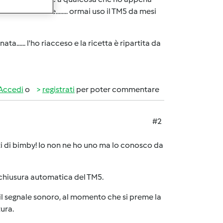
senteranno e........ ormai uso il TM5 da mesi
a...... l'ho riacceso e la ricetta è ripartita da
Accedi
o
registrati
per poter commentare
#2
erti di bimby! Io non ne ho uno ma lo conosco da
chiusura automatica del TM5.
 il segnale sonoro, al momento che si preme la
ura.