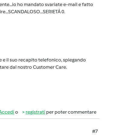
ente...io ho mandato svariate e-mail e fatto
tire...SCANDALOSO...SERIETÁ 0.
e e il suo recapito telefonico, spiegando
ttare dal nostro Customer Care.
Accedi
o
registrati
per poter commentare
#7