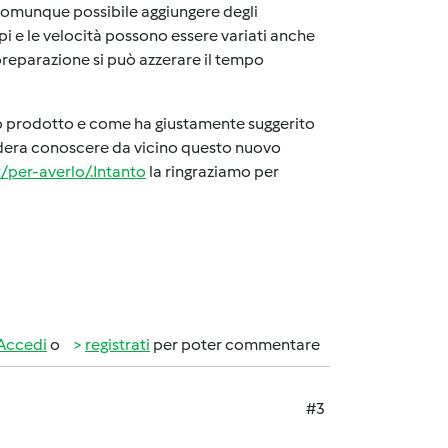
è comunque possibile aggiungere degli
empi e le velocità possono essere variati anche
preparazione si può azzerare il tempo
sto prodotto e come ha giustamente suggerito
idera conoscere da vicino questo nuovo
t/per-averlo/.Intanto
la ringraziamo per
Accedi
o
registrati
per poter commentare
#3