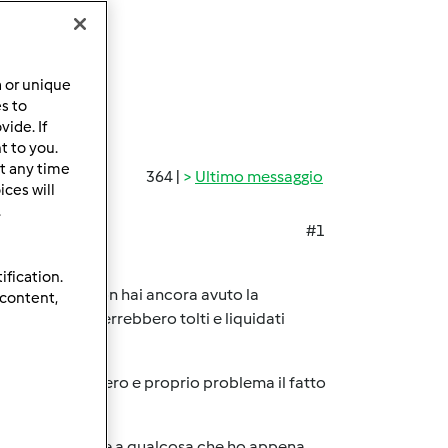
a or unique
es to
ide. If
t to you.
t any time
364 |
Ultimo messaggio
ces will
.
#1
ification.
sensazione che non hai ancora avuto la
 content,
bilmente ti verrebbero tolti e liquidati
 non lo vedo un vero e proprio problema il fatto
mi piace pensare a qualcosa che ho appena