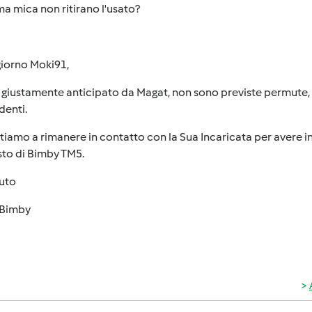
ma mica non ritirano l'usato?
iorno Moki91,
iustamente anticipato da Magat, non sono previste permute, sco
denti.
itiamo a rimanere in contatto con la Sua Incaricata per avere i
sto di Bimby TM5.
luto
Bimby