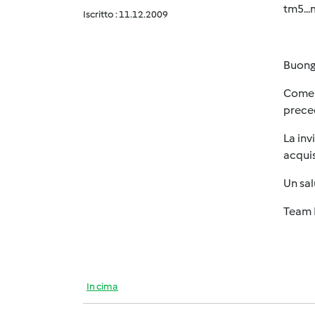
tm5...
Iscritto : 11.12.2009
Buong
Come g
prece
La inv
acqui
Un sa
Team 
In cima