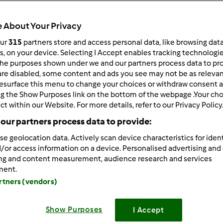
 per:
Risultati per pagina:
 About Your Privacy
ultati più recenti
10
our
315
partners store and access personal data, like browsing dat
rs, on your device. Selecting I Accept enables tracking technologi
he purposes shown under we and our partners process data to prov
are disabled, some content and ads you see may not be as relevan
esurface this menu to change your choices or withdraw consent a
ng the Show Purposes link on the bottom of the webpage .Your choi
ct within our Website. For more details, refer to our Privacy Policy
1/02/2014 - 08:14
our partners process data to provide:
 tutti, volevo solo una conferma: una signora mi ha detto che le
se geolocation data. Actively scan device characteristics for ident
ma mica non ritirano l'usato?
/or access information on a device. Personalised advertising and
ing and content measurement, audience research and services
ment.
artners (vendors)
Show Purposes
I Accept