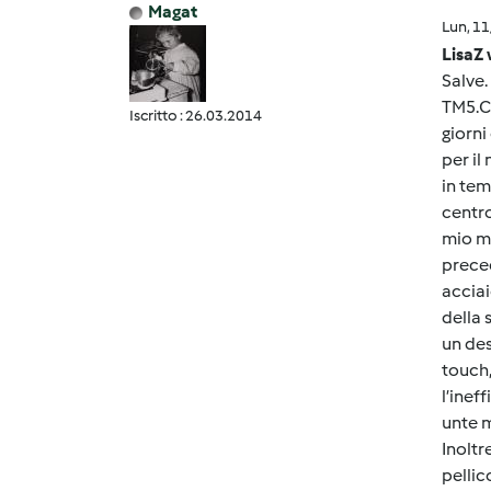
Magat
Lun, 1
LisaZ 
Salve.
TM5.Co
Iscritto : 26.03.2014
giorn
per il
in tem
centro
mio ma
preced
acciai
della 
un de
touch,
l’inef
unte m
Inoltr
pellic