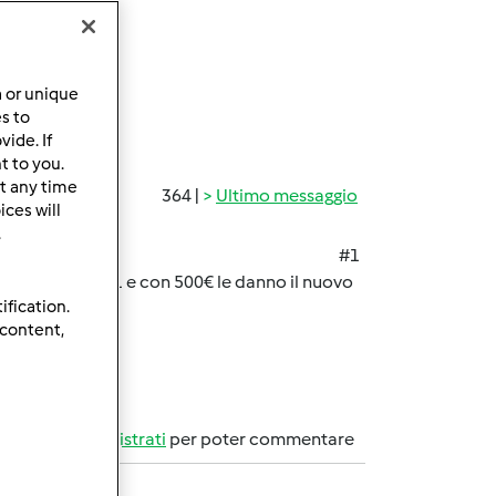
a or unique
es to
ide. If
t to you.
t any time
364 |
Ultimo messaggio
ces will
.
#1
 ritirano il tm31 e con 500€ le danno il nuovo
ification.
 content,
Accedi
o
registrati
per poter commentare