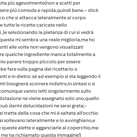
ota più agevolmente(non a scatti per
sere più comoda e rapida,quindi bene.– stick
co che si attacca lateralmente al corpo
tutte le ricette caricate nello
..)e selezionando la pietanza di cui si vedrà
,questa mi sembra una reale miglioria,ma ho
nti alle volte non vengono visualizzati
re qualche ingrediente manca totalmente a
a mio parere troppo piccolo per essere
be fare sulla pagina del ricettario o
i e in dietro: se ad esempio si sta leggendo il
i bisognerà scorrere indietro,in sintesi o si
e comunque vanno letti singolarmente sullo
 dotazione ne viene assegnato solo uno,quello
uò darmi delucidazioni ne sarei grata;-
tratta della cosa che mi è saltata all’occhio
 si sollevano lateralmente e lo avvinghiano,e
queste alette e agganciarle al coperchio,ma
(a me ha richiamato questa immagine!)