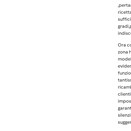
,perta
ricett
suffic
gradi,
indisc
Ora co
zona h
modell
eviden
funzio
tantis
ricamb
client
impos
garant
silenz
sugger