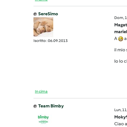
SereSimo
Dom, 1
Magat
mariel
A
a
Iscritto : 06.09.2013
il mio
Io lo
In cima
Team Bimby
Lun, 1
Moky9
Ciao a