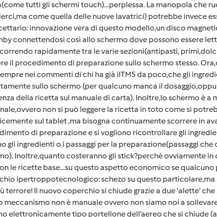
a(come tutti gli schermi touch)…perplessa. La manopola che ru
erci,ma come quella delle nuove lavatrici) potrebbe invece es
cettario: innovazione vera di questo modello,un disco magneti
by connettendosi così allo schermo dove possono essere lette 
scorrendo rapidamente tra le varie sezioni(antipasti, primi,dolci
re il procedimento di preparazione sullo schermo stesso. Ora
sempre nei commenti di chi ha già ilTM5 da poco,che gli ingredie
ttamente sullo schermo (per qualcuno manca il dosaggio,oppu
enza della ricetta sul manuale di carta). Inoltre,lo schermo è 
nale,ovvero non si può leggere la ricetta in toto come si potreb
cemente sul tablet ,ma bisogna continuamente scorrere in avant
imento di preparazione e si vogliono ricontrollare gli ingredient
o gli ingredienti o i passaggi per la preparazione(passaggi ch
o). Inoltre,quanto costeranno gli stick?perchè ovviamente in
on le ricette base…su questo aspetto economico se qualcuno p
hio ipertroppotecnologico: schezo su questo particolare,ma si 
ù terrore! Il nuovo coperchio si chiude grazie a due ‘alette’ che
o meccanismo non è manuale ovvero non siamo noi a sollevare 
no elettronicamente tipo portellone dell’aereo che si chiude 