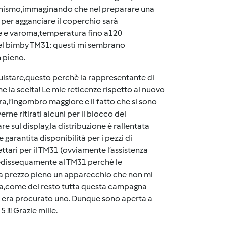
canismo,immaginando che nel preparare una
zz per agganciare il coperchio sarà
le e varoma,temperatura fino a120
del bimby TM31: questi mi sembrano
n pieno.
uistare,questo perchè la rappresentante di
e la scelta! Le mie reticenze rispetto al nuovo
,l’ingombro maggiore e il fatto che si sono
ne ritirati alcuni per il blocco del
sul display,la distribuzione è rallentata
arantita disponibilità per i pezzi di
ttari per il TM31 (ovviamente l’assistenza
 pedissequamente al TM31 perchè le
 a prezzo pieno un apparecchio che non mi
ura,come del resto tutta questa campagna
ne era procurato uno. Dunque sono aperta a
!!! Grazie mille.