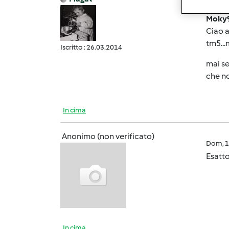
Dom, 1
Moky9
Ciao a
tm5...
Iscritto : 26.03.2014
mai se
che n
In cima
Anonimo (non verificato)
Dom, 1
Esatto
In cima