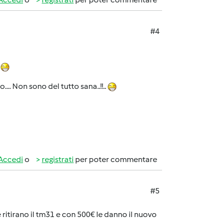
#4
o
.... Non sono del tutto sana..!!..
Accedi
o
registrati
per poter commentare
#5
 ritirano il tm31 e con 500€ le danno il nuovo