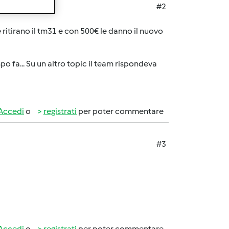
#2
 ritirano il tm31 e con 500€ le danno il nuovo
mpo fa... Su un altro topic il team rispondeva
Accedi
o
registrati
per poter commentare
#3
Accedi
o
registrati
per poter commentare