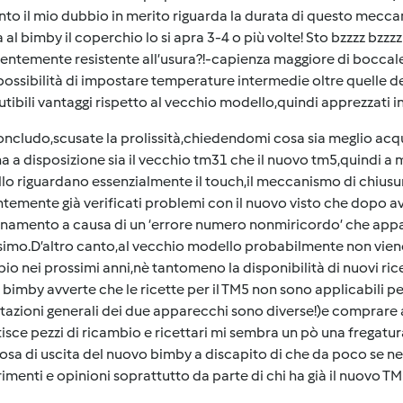
nto il mio dubbio in merito riguarda la durata di questo mec
a al bimby il coperchio lo si apra 3-4 o più volte! Sto bzzzz bzz
ientemente resistente all’usura?!-capienza maggiore di bocca
possibilità di impostare temperature intermedie oltre quelle 
utibili vantaggi rispetto al vecchio modello,quindi apprezzati i
ncludo,scusate la prolissità,chiedendomi cosa sia meglio acq
a a disposizione sia il vecchio tm31 che il nuovo tm5,quindi a m
o riguardano essenzialmente il touch,il meccanismo di chiusura
temente già verificati problemi con il nuovo visto che dopo aver
namento a causa di un ‘errore numero nonmiricordo’ che appare 
simo.D’altro canto,al vecchio modello probabilmente non viene g
io nei prossimi anni,nè tantomeno la disponibilità di nuovi rice
i bimby avverte che le ricette per il TM5 non sono applicabili
tazioni generali dei due apparecchi sono diverse!)e comprare
isce pezzi di ricambio e ricettari mi sembra un pò una fregat
iosa di uscita del nuovo bimby a discapito di che da poco se 
imenti e opinioni soprattutto da parte di chi ha già il nuovo TM 5 