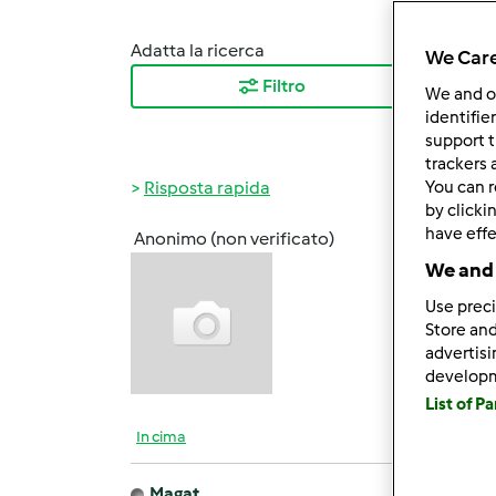
Adatta la ricerca
Ordina
We Care
Filtro
I ris
We and 
identifie
support t
trackers 
Risposta rapida
You can r
by clicki
have effe
Anonimo (non verificato)
Dom, 1
We and 
Ciao a
Use preci
tm5...
Store and
advertis
develop
List of P
In cima
Magat