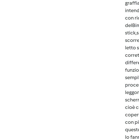
graffi
intend
con ri
delBim
stick,
scorre
letto 
corre
differ
funzio
sempli
proced
leggon
scherm
cioè c
coperc
con pi
quest
lo fan