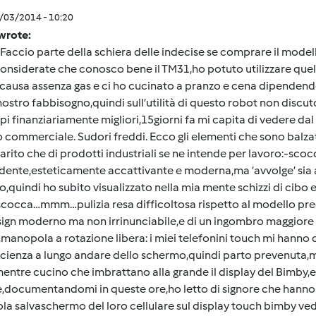
1/03/2014 - 10:20
wrote:
 Faccio parte della schiera delle indecise se comprare il model
nsiderate che conosco bene il TM31,ho potuto utilizzare quell
i causa assenza gas e ci ho cucinato a pranzo e cena dipende
 nostro fabbisogno,quindi sull’utilità di questo robot non discu
pi finanziariamente migliori,15giorni fa mi capita di vedere dal
 commerciale. Sudori freddi. Ecco gli elementi che sono balz
rito che di prodotti industriali se ne intende per lavoro:-scoc
ente,esteticamente accattivante e moderna,ma ‘avvolge’ sia av
o,quindi ho subito visualizzato nella mia mente schizzi di cibo 
scocca…mmm…pulizia resa difficoltosa rispetto al modello pre
sign moderno ma non irrinunciabile,e di un ingombro maggior
manopola a rotazione libera: i miei telefonini touch mi hanno 
ficienza a lungo andare dello schermo,quindi parto prevenuta,
entre cucino che imbrattano alla grande il display del Bimby,e
e,documentandomi in queste ore,ho letto di signore che hanno 
ola salvaschermo del loro cellulare sul display touch bimby ved