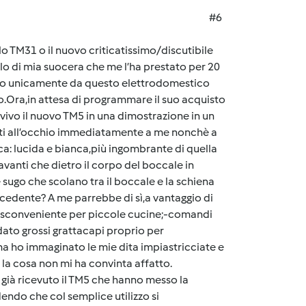
#6
lo TM31 o il nuovo criticatissimo/discutibile
o di mia suocera che me l’ha prestato per 20
ndo unicamente da questo elettrodomestico
to.Ora,in attesa di programmare il suo acquisto
 vivo il nuovo TM5 in una dimostrazione in un
ati all’occhio immediatamente a me nonchè a
ca: lucida e bianca,più ingombrante di quella
anti che dietro il corpo del boccale in
e sugo che scolano tra il boccale e la schiena
cedente? A me parrebbe di sì,a vantaggio di
e sconveniente per piccole cucine;-comandi
dato grossi grattacapi proprio per
ma ho immaginato le mie dita impiastricciate e
 la cosa non mi ha convinta affatto.
già ricevuto il TM5 che hanno messo la
endo che col semplice utilizzo si