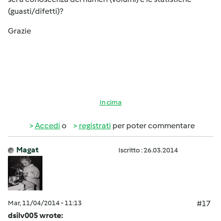
(guasti/difetti)?
Grazie
In cima
Accedi
o
registrati
per poter commentare
Magat
Iscritto : 26.03.2014
Mar, 11/04/2014 - 11:13
#17
dsilv005 wrote: