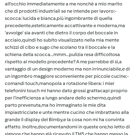
all’occhio immediatamente a me nonchè a mio marito
che di prodotti industriali se ne intende per lavoro:-
scocca: lucida e bianca,più ingombrante di quella
precedente,esteticamente accattivante e moderna,ma
‘avvolge’ sia avanti che dietro il corpo del boccale in
acciaio,quindi ho subito visualizzato nella mia mente
schizzi di cibo e sugo che scolano tra il boccale e la
schiena della scocca…mmm…pulizia resa difficoltosa
rispetto al modello precedente? A me parrebbe di sì,a
vantaggio di un design moderno ma non irrinunciabile,e di
un ingombro maggiore sconveniente per piccole cucine;-
comandi touch,manopola a rotazione libera: i miei
telefonini touch mi hanno dato grossi grattacapi proprio
per l’inefficienza a lungo andare dello schermo,quindi
parto prevenuta,ma ho immaginato le mie dita
impiastricciate e unte mentre cucino che imbrattano alla
grande il display del Bimby,e la cosa non mi ha convinta
affatto. Inoltre,documentandomi in queste ore,ho letto di
signore che hanno già ricevuto il TM5 che hanno messo la