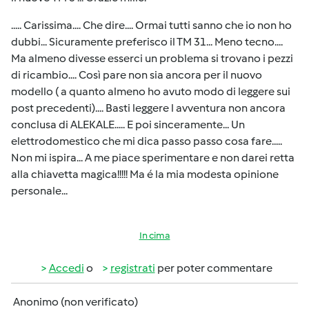
..... Carissima.... Che dire.... Ormai tutti sanno che io non ho
dubbi... Sicuramente preferisco il TM 31... Meno tecno....
Ma almeno divesse esserci un problema si trovano i pezzi
di ricambio.... Così pare non sia ancora per il nuovo
modello ( a quanto almeno ho avuto modo di leggere sui
post precedenti).... Basti leggere l avventura non ancora
conclusa di ALEKALE..... E poi sinceramente... Un
elettrodomestico che mi dica passo passo cosa fare.....
Non mi ispira... A me piace sperimentare e non darei retta
alla chiavetta magica!!!!! Ma é la mia modesta opinione
personale...
In cima
Accedi
o
registrati
per poter commentare
Anonimo (non verificato)