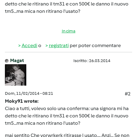
detto che le ritirano il tm31 e con 500€ le danno il nuovo
tm5...ma mica non ritirano l'usato?
In cima
Accedi
o
registrati
per poter commentare
Magat
Iscritto : 26.03.2014
Dom, 11/02/2014 - 08:21
#2
Moky91 wrote:
Ciao a tutti, volevo solo una conferma: una signora mi ha
detto che le ritirano il tm31 e con 500€ le danno il nuovo
tm5...ma mica non ritirano l'usato?
mai sentito Che vorwrkerk ritirasse l usato.... Anzi... Se non