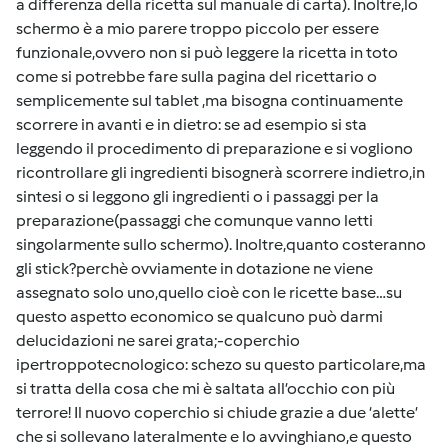
a differenza della ricetta sul manuale di carta). Inoltre,lo
schermo è a mio parere troppo piccolo per essere
funzionale,ovvero non si può leggere la ricetta in toto
come si potrebbe fare sulla pagina del ricettario o
semplicemente sul tablet ,ma bisogna continuamente
scorrere in avanti e in dietro: se ad esempio si sta
leggendo il procedimento di preparazione e si vogliono
ricontrollare gli ingredienti bisognerà scorrere indietro,in
sintesi o si leggono gli ingredienti o i passaggi per la
preparazione(passaggi che comunque vanno letti
singolarmente sullo schermo). Inoltre,quanto costeranno
gli stick?perchè ovviamente in dotazione ne viene
assegnato solo uno,quello cioè con le ricette base…su
questo aspetto economico se qualcuno può darmi
delucidazioni ne sarei grata;-coperchio
ipertroppotecnologico: schezo su questo particolare,ma
si tratta della cosa che mi è saltata all’occhio con più
terrore! Il nuovo coperchio si chiude grazie a due ‘alette’
che si sollevano lateralmente e lo avvinghiano,e questo