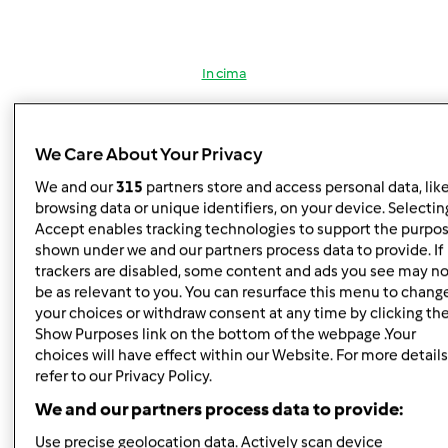
In cima
Accedi
o
registrati
per poter commentare
We Care About Your Privacy
Team Bimby
Iscritto : 11.12.2009
We and our
315
partners store and access personal data, lik
browsing data or unique identifiers, on your device. Selecting
Accept enables tracking technologies to support the purpo
shown under we and our partners process data to provide. If
trackers are disabled, some content and ads you see may no
Lun, 11/03/2014 - 10:05
#5
be as relevant to you. You can resurface this menu to chang
Moky91 wrote:
your choices or withdraw consent at any time by clicking th
Ciao a tutti, volevo solo una conferma: una signora mi ha
Show Purposes link on the bottom of the webpage .Your
detto che le ritirano il tm31 e con 500€ le danno il nuovo
choices will have effect within our Website. For more details
tm5...ma mica non ritirano l'usato?
refer to our Privacy Policy.
We and our partners process data to provide:
Use precise geolocation data. Actively scan device