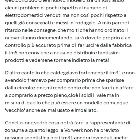
web,concludo che il nuovo modello sta dimostrando
alcuni problemini,pochi rispetto al numero di
elettrodomestici venduti ma non così pochi rispetto a
quelli già consegnati e messi in 'rodaggio'. A mio parere il
ritardo nelle consegne, che molti che hanno ordinato il
nuovo stanno documentando, sarà dovuto proprio a un
controllo più accurato prima di far uscire dalla fabbrica
il tm5,non conviene a nessuno distribuire tantissimi
prodotti e vedersene tornare indietro la metà!
D'altro canto,io che caldeggiavo fortemente il tm31 e non
avendolo fremevo per comprarlo prima che sparisse
dalla circolazione,mi rendo conto che non farei un affare
a comprarlo a prezzo pieno,cioè i soldi li vale ma in
misura di quello che può essere un modello comunque
'vecchio' anche se mai usato e imballato.
Conclusione,vedrò cosa potrà fare la rappresentante di
zona,ma a quanto leggo la Vorwerk non ha previsto
nessuna scontistica per i tm31 ancora invenduti,anche