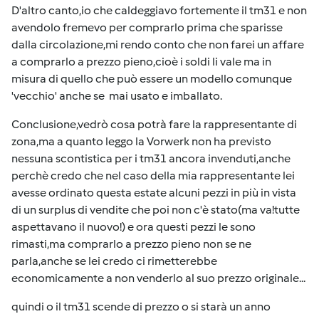
D'altro canto,io che caldeggiavo fortemente il tm31 e non
avendolo fremevo per comprarlo prima che sparisse
dalla circolazione,mi rendo conto che non farei un affare
a comprarlo a prezzo pieno,cioè i soldi li vale ma in
misura di quello che può essere un modello comunque
'vecchio' anche se mai usato e imballato.
Conclusione,vedrò cosa potrà fare la rappresentante di
zona,ma a quanto leggo la Vorwerk non ha previsto
nessuna scontistica per i tm31 ancora invenduti,anche
perchè credo che nel caso della mia rappresentante lei
avesse ordinato questa estate alcuni pezzi in più in vista
di un surplus di vendite che poi non c'è stato(ma va!tutte
aspettavano il nuovo!) e ora questi pezzi le sono
rimasti,ma comprarlo a prezzo pieno non se ne
parla,anche se lei credo ci rimetterebbe
economicamente a non venderlo al suo prezzo originale...
quindi o il tm31 scende di prezzo o si starà un anno