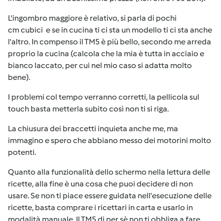
L'ingombro maggiore è relativo, si parla di pochi
cm cubici e se in cucina ti ci sta un modello ti ci sta anche
l'altro. In compenso il TM5 è più bello, secondo me arreda
proprio la cucina (calcola che la mia è tutta in acciaio e
bianco laccato, per cui nel mio caso si adatta molto
bene).
I problemi col tempo verranno corretti, la pellicola sul
touch basta metterla subito così non ti si riga.
La chiusura dei braccetti inquieta anche me, ma
immagino e spero che abbiano messo dei motorini molto
potenti.
Quanto alla funzionalità dello schermo nella lettura delle
ricette, alla fine è una cosa che puoi decidere di non
usare. Se non ti piace essere guidata nell'esecuzione delle
ricette, basta comprare i ricettari in carta e usarlo in
modalità manuale. Il TM5 di per sè non ti obbliga a fare