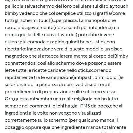
pellicola salvaschermo del loro cellulare sul display touch
bimby vedendo che col semplice utilizzo si graffia(come
tutti gli schermi touch)…perplessa. La manopola che
ruota più agevolmente(non a scatti per intenderci,ma
come quella delle nuove lavatrici) potrebbe invece
essere più comoda e rapida,quindi bene.– stick con
ricettario: innovazione vera di questo modello,un disco
magnetico che si attacca lateralmente al corpo delBimby
connettendosi così allo schermo dove possono essere
lette tutte le ricette caricate nello stick,scorrendo
rapidamente tra le varie sezioni(antipasti, primi,dolci..)e
selezionando la pietanza di cui si vedrà scorrere il
procedimento di preparazione sullo schermo stesso.
Ora,questa mi sembra una reale miglioria,ma ho letto
sempre nei commenti di chi ha già ilTM5 da poco,che gli
ingredienti alle volte non vengono visualizzati
correttamente sullo schermo (per qualcuno manca il
dosaggio,oppure qualche ingrediente manca totalmente