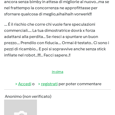
ancora senza bimby in attesa di migliorie al nuovo...ma se
nel frattempo la concorrenza ne approfittasse per
sfornare qualcosa di meglio,aihaihaih vorwerk!!!
.... É il rischio che corre chi vuole fare speculazioni
commerciali..... La tua dimostratrice dovrà x forza
adattarsi alla perdita... Se riesci a spuntare un buon
prezzo.... Prendilo con fiducia.... Ormai ë testato.. Ci sono i
pezzi di ricambio... E poi si sopravvive anche senza stick
infilate nel robot...!!!!... Facci sapere..!!
In cima
Accedi
o
registrati
per poter commentare
Anonimo (non verificato)