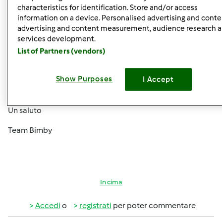
Buongiorno Moki91,
characteristics for identification. Store and/or access
information on a device. Personalised advertising and conte
Come giustamente anticipato da Magat, non sono
advertising and content measurement, audience research 
previste permute, scontistiche o altro legate al ritiro di
services development.
modelli precedenti.
List of Partners (vendors)
La invitiamo a rimanere in contatto con la Sua Incaricata
per avere informazioni riguardo alle condizioni di
Show Purposes
I Accept
acquisto di Bimby TM5.
Un saluto
Team Bimby
In cima
Accedi
o
registrati
per poter commentare