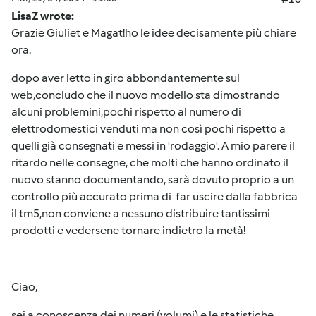
LisaZ wrote:
Grazie Giuliet e Magat!ho le idee decisamente più chiare
ora.
dopo aver letto in giro abbondantemente sul
web,concludo che il nuovo modello sta dimostrando
alcuni problemini,pochi rispetto al numero di
elettrodomestici venduti ma non così pochi rispetto a
quelli già consegnati e messi in 'rodaggio'. A mio parere il
ritardo nelle consegne, che molti che hanno ordinato il
nuovo stanno documentando, sarà dovuto proprio a un
controllo più accurato prima di far uscire dalla fabbrica
il tm5,non conviene a nessuno distribuire tantissimi
prodotti e vedersene tornare indietro la metà!
Ciao,
sei a conoscenza dei numeri (volumi) e le statistiche