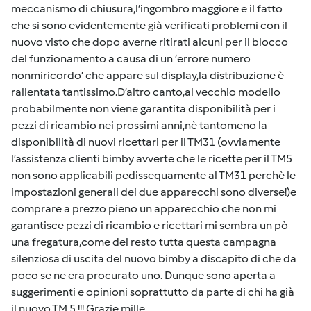
meccanismo di chiusura,l’ingombro maggiore e il fatto
che si sono evidentemente già verificati problemi con il
nuovo visto che dopo averne ritirati alcuni per il blocco
del funzionamento a causa di un ‘errore numero
nonmiricordo’ che appare sul display,la distribuzione è
rallentata tantissimo.D’altro canto,al vecchio modello
probabilmente non viene garantita disponibilità per i
pezzi di ricambio nei prossimi anni,nè tantomeno la
disponibilità di nuovi ricettari per il TM31 (ovviamente
l’assistenza clienti bimby avverte che le ricette per il TM5
non sono applicabili pedissequamente al TM31 perchè le
impostazioni generali dei due apparecchi sono diverse!)e
comprare a prezzo pieno un apparecchio che non mi
garantisce pezzi di ricambio e ricettari mi sembra un pò
una fregatura,come del resto tutta questa campagna
silenziosa di uscita del nuovo bimby a discapito di che da
poco se ne era procurato uno. Dunque sono aperta a
suggerimenti e opinioni soprattutto da parte di chi ha già
il nuovo TM 5 !!! Grazie mille.