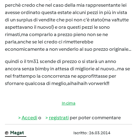
perchè credo che nel caso della mia rappresentante lei
avesse ordinato questa estate alcuni pezzi in più in vista
di un surplus di vendite che poi non c'è stato(ma va!tutte
aspettavano il nuovo!) e ora questi pezzi le sono
rimasti,ma comprarlo a prezzo pieno non se ne
parla,anche se lei credo ci rimetterebbe
economicamente a non venderlo al suo prezzo originale...
quindi o il tm31 scende di prezzo o si starà un anno
ancora senza bimby in attesa di migliorie al nuovo...ma se
nel frattempo la concorrenza ne approfittasse per
sfornare qualcosa di meglio,aihaihaih vorwerk!!!
In cima
Accedi
o
registrati
per poter commentare
Magat
Iscritto : 26.03.2014