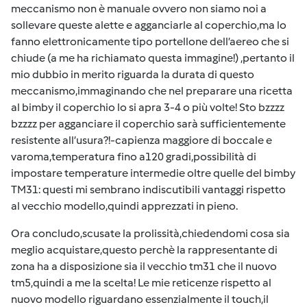
meccanismo non è manuale ovvero non siamo noi a
sollevare queste alette e agganciarle al coperchio,ma lo
fanno elettronicamente tipo portellone dell’aereo che si
chiude (a me ha richiamato questa immagine!) ,pertanto il
mio dubbio in merito riguarda la durata di questo
meccanismo,immaginando che nel preparare una ricetta
al bimby il coperchio lo si apra 3-4 o più volte! Sto bzzzz
bzzzz per agganciare il coperchio sarà sufficientemente
resistente all’usura?!-capienza maggiore di boccale e
varoma,temperatura fino a120 gradi,possibilità di
impostare temperature intermedie oltre quelle del bimby
TM31: questi mi sembrano indiscutibili vantaggi rispetto
al vecchio modello,quindi apprezzati in pieno.
Ora concludo,scusate la prolissità,chiedendomi cosa sia
meglio acquistare,questo perchè la rappresentante di
zona ha a disposizione sia il vecchio tm31 che il nuovo
tm5,quindi a me la scelta! Le mie reticenze rispetto al
nuovo modello riguardano essenzialmente il touch,il