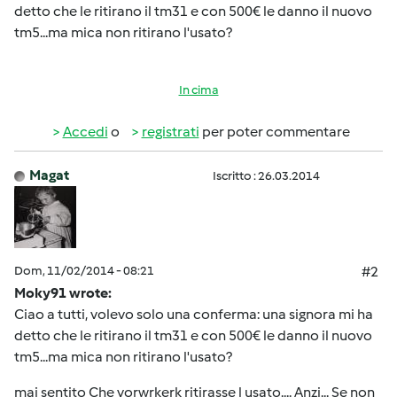
detto che le ritirano il tm31 e con 500€ le danno il nuovo
tm5...ma mica non ritirano l'usato?
In cima
Accedi
o
registrati
per poter commentare
Magat
Iscritto : 26.03.2014
Dom, 11/02/2014 - 08:21
#2
Moky91 wrote:
Ciao a tutti, volevo solo una conferma: una signora mi ha
detto che le ritirano il tm31 e con 500€ le danno il nuovo
tm5...ma mica non ritirano l'usato?
mai sentito Che vorwrkerk ritirasse l usato.... Anzi... Se non