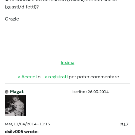
(guasti/difetti)?
Grazie
In cima
Accedi
o
registrati
per poter commentare
Magat
Iscritto : 26.03.2014
Mar, 11/04/2014 - 11:13
#17
dsilv005 wrote: