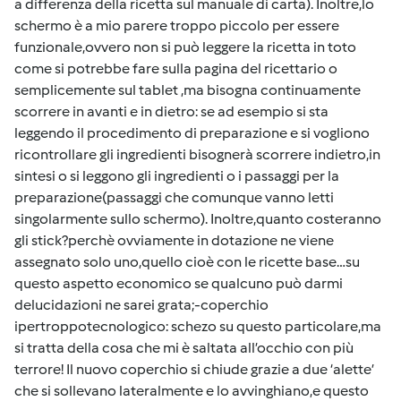
a differenza della ricetta sul manuale di carta). Inoltre,lo
schermo è a mio parere troppo piccolo per essere
funzionale,ovvero non si può leggere la ricetta in toto
come si potrebbe fare sulla pagina del ricettario o
semplicemente sul tablet ,ma bisogna continuamente
scorrere in avanti e in dietro: se ad esempio si sta
leggendo il procedimento di preparazione e si vogliono
ricontrollare gli ingredienti bisognerà scorrere indietro,in
sintesi o si leggono gli ingredienti o i passaggi per la
preparazione(passaggi che comunque vanno letti
singolarmente sullo schermo). Inoltre,quanto costeranno
gli stick?perchè ovviamente in dotazione ne viene
assegnato solo uno,quello cioè con le ricette base…su
questo aspetto economico se qualcuno può darmi
delucidazioni ne sarei grata;-coperchio
ipertroppotecnologico: schezo su questo particolare,ma
si tratta della cosa che mi è saltata all’occhio con più
terrore! Il nuovo coperchio si chiude grazie a due ‘alette’
che si sollevano lateralmente e lo avvinghiano,e questo