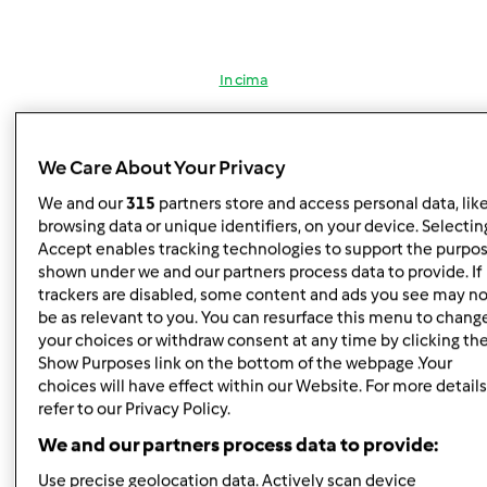
In cima
Accedi
o
registrati
per poter commentare
We Care About Your Privacy
Team Bimby
Iscritto : 11.12.2009
We and our
315
partners store and access personal data, lik
browsing data or unique identifiers, on your device. Selecting
Accept enables tracking technologies to support the purpo
shown under we and our partners process data to provide. If
trackers are disabled, some content and ads you see may no
Lun, 11/03/2014 - 10:05
#5
be as relevant to you. You can resurface this menu to chang
Moky91 wrote:
your choices or withdraw consent at any time by clicking th
Ciao a tutti, volevo solo una conferma: una signora mi ha
Show Purposes link on the bottom of the webpage .Your
detto che le ritirano il tm31 e con 500€ le danno il nuovo
choices will have effect within our Website. For more details
tm5...ma mica non ritirano l'usato?
refer to our Privacy Policy.
We and our partners process data to provide:
Use precise geolocation data. Actively scan device