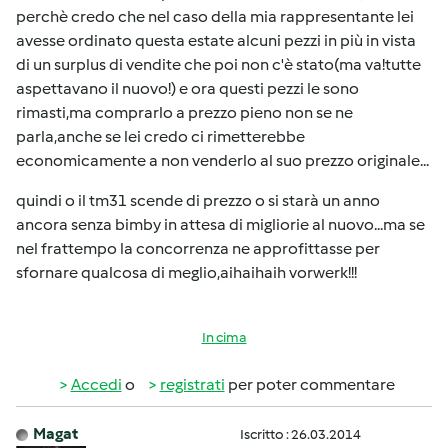
perchè credo che nel caso della mia rappresentante lei
avesse ordinato questa estate alcuni pezzi in più in vista
di un surplus di vendite che poi non c'è stato(ma va!tutte
aspettavano il nuovo!) e ora questi pezzi le sono
rimasti,ma comprarlo a prezzo pieno non se ne
parla,anche se lei credo ci rimetterebbe
economicamente a non venderlo al suo prezzo originale...
quindi o il tm31 scende di prezzo o si starà un anno
ancora senza bimby in attesa di migliorie al nuovo...ma se
nel frattempo la concorrenza ne approfittasse per
sfornare qualcosa di meglio,aihaihaih vorwerk!!!
In cima
Accedi
o
registrati
per poter commentare
Magat
Iscritto : 26.03.2014