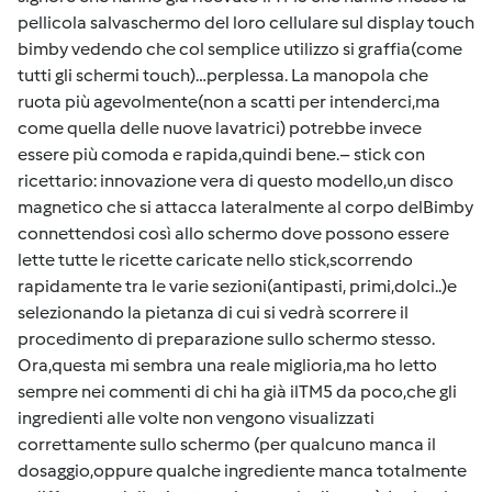
pellicola salvaschermo del loro cellulare sul display touch
bimby vedendo che col semplice utilizzo si graffia(come
tutti gli schermi touch)…perplessa. La manopola che
ruota più agevolmente(non a scatti per intenderci,ma
come quella delle nuove lavatrici) potrebbe invece
essere più comoda e rapida,quindi bene.– stick con
ricettario: innovazione vera di questo modello,un disco
magnetico che si attacca lateralmente al corpo delBimby
connettendosi così allo schermo dove possono essere
lette tutte le ricette caricate nello stick,scorrendo
rapidamente tra le varie sezioni(antipasti, primi,dolci..)e
selezionando la pietanza di cui si vedrà scorrere il
procedimento di preparazione sullo schermo stesso.
Ora,questa mi sembra una reale miglioria,ma ho letto
sempre nei commenti di chi ha già ilTM5 da poco,che gli
ingredienti alle volte non vengono visualizzati
correttamente sullo schermo (per qualcuno manca il
dosaggio,oppure qualche ingrediente manca totalmente