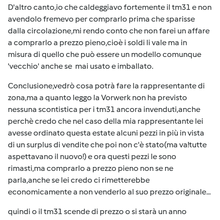
D'altro canto,io che caldeggiavo fortemente il tm31 e non
avendolo fremevo per comprarlo prima che sparisse
dalla circolazione,mi rendo conto che non farei un affare
a comprarlo a prezzo pieno,cioè i soldi li vale ma in
misura di quello che può essere un modello comunque
'vecchio' anche se mai usato e imballato.
Conclusione,vedrò cosa potrà fare la rappresentante di
zona,ma a quanto leggo la Vorwerk non ha previsto
nessuna scontistica per i tm31 ancora invenduti,anche
perchè credo che nel caso della mia rappresentante lei
avesse ordinato questa estate alcuni pezzi in più in vista
di un surplus di vendite che poi non c'è stato(ma va!tutte
aspettavano il nuovo!) e ora questi pezzi le sono
rimasti,ma comprarlo a prezzo pieno non se ne
parla,anche se lei credo ci rimetterebbe
economicamente a non venderlo al suo prezzo originale...
quindi o il tm31 scende di prezzo o si starà un anno