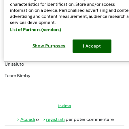
Buongiorno Moki91,
characteristics for identification. Store and/or access
information on a device. Personalised advertising and conte
Come giustamente anticipato da Magat, non sono
advertising and content measurement, audience research 
previste permute, scontistiche o altro legate al ritiro di
services development.
modelli precedenti.
List of Partners (vendors)
La invitiamo a rimanere in contatto con la Sua Incaricata
per avere informazioni riguardo alle condizioni di
Show Purposes
I Accept
acquisto di Bimby TM5.
Un saluto
Team Bimby
In cima
Accedi
o
registrati
per poter commentare