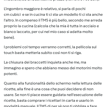
L'ingombro maggiore è relativo, si parla di pochi
cm cubici e se in cucina ti ci sta un modello ti ci sta anche
l'altro. In compenso il TM5 è più bello, secondo me arreda
proprio la cucina (calcola che la mia è tutta in acciaio e
bianco laccato, per cui nel mio caso si adatta molto
bene).
I problemi col tempo verranno corretti, la pellicola sul
touch basta metterla subito così non ti si riga.
La chiusura dei braccetti inquieta anche me, ma
immagino e spero che abbiano messo dei motorini molto
potenti.
Quanto alla funzionalità dello schermo nella lettura delle
ricette, alla fine è una cosa che puoi decidere di non
usare. Se non ti piace essere guidata nell'esecuzione delle
ricette, basta comprare i ricettari in carta e usarlo in
modalità manuale. Il TM5 di per sè non ti obbliga a fare