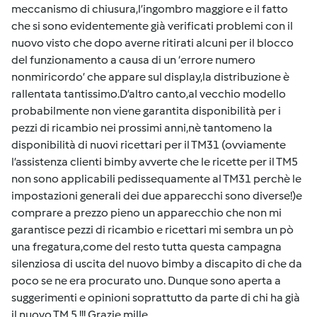
meccanismo di chiusura,l’ingombro maggiore e il fatto
che si sono evidentemente già verificati problemi con il
nuovo visto che dopo averne ritirati alcuni per il blocco
del funzionamento a causa di un ‘errore numero
nonmiricordo’ che appare sul display,la distribuzione è
rallentata tantissimo.D’altro canto,al vecchio modello
probabilmente non viene garantita disponibilità per i
pezzi di ricambio nei prossimi anni,nè tantomeno la
disponibilità di nuovi ricettari per il TM31 (ovviamente
l’assistenza clienti bimby avverte che le ricette per il TM5
non sono applicabili pedissequamente al TM31 perchè le
impostazioni generali dei due apparecchi sono diverse!)e
comprare a prezzo pieno un apparecchio che non mi
garantisce pezzi di ricambio e ricettari mi sembra un pò
una fregatura,come del resto tutta questa campagna
silenziosa di uscita del nuovo bimby a discapito di che da
poco se ne era procurato uno. Dunque sono aperta a
suggerimenti e opinioni soprattutto da parte di chi ha già
il nuovo TM 5 !!! Grazie mille.