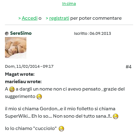
In cima
Accedi
o
registrati
per poter commentare
SereSimo
Iscritto : 06.09.2013
Dom, 11/02/2014 - 09:17
#4
Magat wrote:
marieliau wrote:
A
a dargli un nome non ci avevo pensato , grazie del
suggerimento
il mio si chiama Gordon...e il mio folletto si chiama
SuperWiki... Eh lo so.... Non sono del tutto sana..!!..
Io lo chiamo "cucciolo"