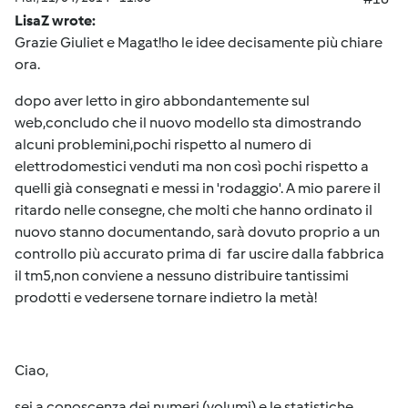
LisaZ wrote:
Grazie Giuliet e Magat!ho le idee decisamente più chiare
ora.
dopo aver letto in giro abbondantemente sul
web,concludo che il nuovo modello sta dimostrando
alcuni problemini,pochi rispetto al numero di
elettrodomestici venduti ma non così pochi rispetto a
quelli già consegnati e messi in 'rodaggio'. A mio parere il
ritardo nelle consegne, che molti che hanno ordinato il
nuovo stanno documentando, sarà dovuto proprio a un
controllo più accurato prima di far uscire dalla fabbrica
il tm5,non conviene a nessuno distribuire tantissimi
prodotti e vedersene tornare indietro la metà!
Ciao,
sei a conoscenza dei numeri (volumi) e le statistiche