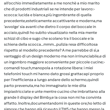
all’occhio immediatamente a me nonchè a mio marito
che di prodotti industriali se ne intende per lavoro:-
scocca: lucida e bianca,più ingombrante di quella
precedente,esteticamente accattivante e moderna,ma
‘avvolge’ sia avanti che dietro il corpo del boccale in
acciaio,quindi ho subito visualizzato nella mia mente
schizzi di cibo e sugo che scolano tra il boccale e la
schiena della scocca…mmm…pulizia resa difficoltosa
rispetto al modello precedente? A me parrebbe di sì,a
vantaggio di un design moderno ma non irrinunciabile,e di
un ingombro maggiore sconveniente per piccole cucine;-
comandi touch,manopola a rotazione libera: i miei
telefonini touch mi hanno dato grossi grattacapi proprio
per l’inefficienza a lungo andare dello schermo,quindi
parto prevenuta,ma ho immaginato le mie dita
impiastricciate e unte mentre cucino che imbrattano alla
grande il display del Bimby,e la cosa non mi ha convinta
affatto. Inoltre,documentandomi in queste ore,ho letto di
signore che hanno già ricevuto il TM5 che hanno messo la