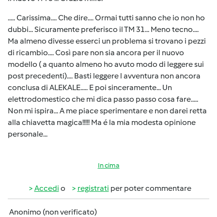
..... Carissima.... Che dire.... Ormai tutti sanno che io non ho
dubbi... Sicuramente preferisco il TM 31... Meno tecno....
Ma almeno divesse esserci un problema si trovano i pezzi
di ricambio.... Così pare non sia ancora per il nuovo
modello ( a quanto almeno ho avuto modo di leggere sui
post precedenti).... Basti leggere l avventura non ancora
conclusa di ALEKALE..... E poi sinceramente... Un
elettrodomestico che mi dica passo passo cosa fare.....
Non mi ispira... A me piace sperimentare e non darei retta
alla chiavetta magica!!!!! Ma é la mia modesta opinione
personale...
In cima
Accedi
o
registrati
per poter commentare
Anonimo (non verificato)