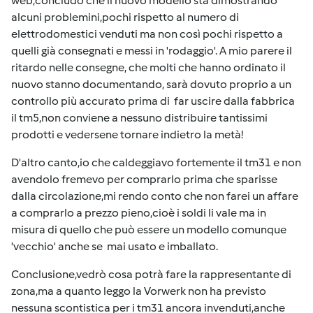
web,concludo che il nuovo modello sta dimostrando
alcuni problemini,pochi rispetto al numero di
elettrodomestici venduti ma non così pochi rispetto a
quelli già consegnati e messi in 'rodaggio'. A mio parere il
ritardo nelle consegne, che molti che hanno ordinato il
nuovo stanno documentando, sarà dovuto proprio a un
controllo più accurato prima di far uscire dalla fabbrica
il tm5,non conviene a nessuno distribuire tantissimi
prodotti e vedersene tornare indietro la metà!
D'altro canto,io che caldeggiavo fortemente il tm31 e non
avendolo fremevo per comprarlo prima che sparisse
dalla circolazione,mi rendo conto che non farei un affare
a comprarlo a prezzo pieno,cioè i soldi li vale ma in
misura di quello che può essere un modello comunque
'vecchio' anche se mai usato e imballato.
Conclusione,vedrò cosa potrà fare la rappresentante di
zona,ma a quanto leggo la Vorwerk non ha previsto
nessuna scontistica per i tm31 ancora invenduti,anche