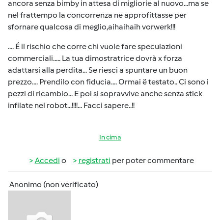
ancora senza bimby in attesa di migliorie al nuovo...ma se
nel frattempo la concorrenza ne approfittasse per
sfornare qualcosa di meglio,aihaihaih vorwerk!!!
.... É il rischio che corre chi vuole fare speculazioni
commerciali..... La tua dimostratrice dovrà x forza
adattarsi alla perdita... Se riesci a spuntare un buon
prezzo.... Prendilo con fiducia.... Ormai ë testato.. Ci sono i
pezzi di ricambio... E poi si sopravvive anche senza stick
infilate nel robot...!!!!... Facci sapere..!!
In cima
Accedi
o
registrati
per poter commentare
Anonimo (non verificato)