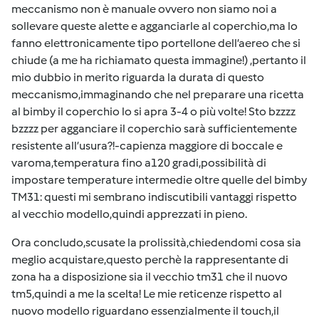
meccanismo non è manuale ovvero non siamo noi a
sollevare queste alette e agganciarle al coperchio,ma lo
fanno elettronicamente tipo portellone dell’aereo che si
chiude (a me ha richiamato questa immagine!) ,pertanto il
mio dubbio in merito riguarda la durata di questo
meccanismo,immaginando che nel preparare una ricetta
al bimby il coperchio lo si apra 3-4 o più volte! Sto bzzzz
bzzzz per agganciare il coperchio sarà sufficientemente
resistente all’usura?!-capienza maggiore di boccale e
varoma,temperatura fino a120 gradi,possibilità di
impostare temperature intermedie oltre quelle del bimby
TM31: questi mi sembrano indiscutibili vantaggi rispetto
al vecchio modello,quindi apprezzati in pieno.
Ora concludo,scusate la prolissità,chiedendomi cosa sia
meglio acquistare,questo perchè la rappresentante di
zona ha a disposizione sia il vecchio tm31 che il nuovo
tm5,quindi a me la scelta! Le mie reticenze rispetto al
nuovo modello riguardano essenzialmente il touch,il