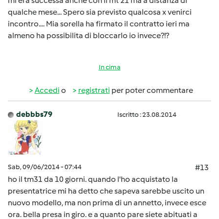
mi era successa anche con il mt 21 ma a distanza di
qualche mese... Spero sia previsto qualcosa x venirci
incontro.... Mia sorella ha firmato il contratto ieri ma
almeno ha possibilita di bloccarlo io invece?!?
In cima
Accedi
o
registrati
per poter commentare
debbbs79
Iscritto : 23.08.2014
Sab, 09/06/2014 - 07:44
#13
ho il tm31 da 10 giorni. quando l'ho acquistato la
presentatrice mi ha detto che sapeva sarebbe uscito un
nuovo modello, ma non prima di un annetto, invece esce
ora. bella presa in giro. e a quanto pare siete abituati a