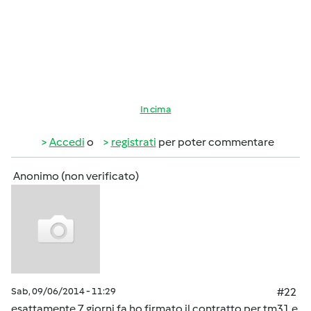
In cima
Accedi
o
registrati
per poter commentare
Anonimo (non verificato)
Sab, 09/06/2014 - 11:29
#22
esattamente 7 giorni fa ho firmato il contratto per tm31 e