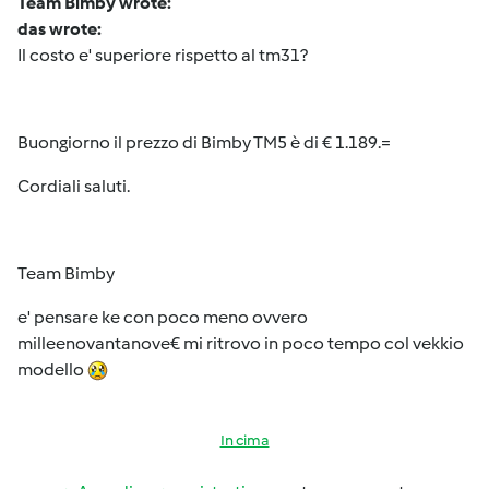
Team Bimby wrote:
das wrote:
Il costo e' superiore rispetto al tm31?
Buongiorno il prezzo di Bimby TM5 è di € 1.189.=
Cordiali saluti.
Team Bimby
e' pensare ke con poco meno ovvero
milleenovantanove€ mi ritrovo in poco tempo col vekkio
modello
In cima