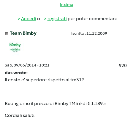
In cima
Accedi
o
registrati
per poter commentare
Team Bimby
Iscritto : 11.12.2009
Sab, 09/06/2014 - 10:21
#20
das wrote:
Il costo e' superiore rispetto al tm31?
Buongiorno il prezzo di Bimby TM5 è di € 1.189.=
Cordiali saluti.