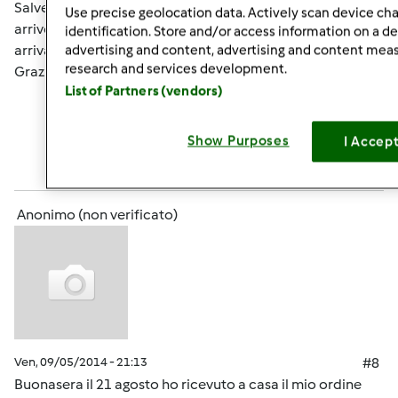
Salve ho effettuato l'ordine ieri, vorrei sapere se mi
Use precise geolocation data. Actively scan device char
arriverà il modello nuovo o no perché nel caso non mi
identification. Store and/or access information on a d
arrivasse vorrei annullare e prendere questo nuovo.
advertising and content, advertising and content me
research and services development.
Grazie per l'attenzione
List of Partners (vendors)
In cima
Show Purposes
I Accep
Accedi
o
registrati
per poter commentare
Anonimo (non verificato)
Ven, 09/05/2014 - 21:13
#8
Buonasera il 21 agosto ho ricevuto a casa il mio ordine