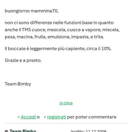
buongiorno mammina70,
non ci sono differenze nelle funzioni base in quanto
anche il TM5 cuoce, mescola, cuoce a vapore, miscela,
pesa, macina, frulla, emulsiona, impasta, e trita.
Il boccale è leggermente più capiente, circa il 10%.
Grazie e a presto.
Team Bimby
In cima
Accedi
o
registrati
per poter commentare
Team Bimby
Iscritto : 11.12.2009