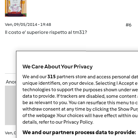
Ven, 09/05/2014 - 19:48
#6
Il costo e' superiore rispetto al tm31?
In cima
We Care About Your Privacy
Accedi
o
registrati
per poter commentare
We and our
315
partners store and access personal data
Anonimo (non verificato)
unique identifiers, on your device. Selecting I Accept 
technologies to support the purposes shown under we 
data to provide. If trackers are disabled, some conten
be as relevant to you. You can resurface this menu to 
withdraw consent at any time by clicking the Show Pu
of the webpage .Your choices will have effect within o
details, refer to our Privacy Policy.
We and our partners process data to provide:
Ven, 09/05/2014 - 20:52
#7