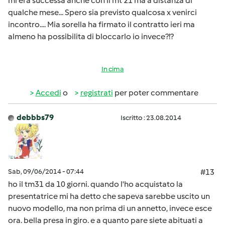
mi era successa anche con il mt 21 ma a distanza di
qualche mese... Spero sia previsto qualcosa x venirci
incontro.... Mia sorella ha firmato il contratto ieri ma
almeno ha possibilita di bloccarlo io invece?!?
In cima
Accedi
o
registrati
per poter commentare
debbbs79
Iscritto : 23.08.2014
Sab, 09/06/2014 - 07:44
#13
ho il tm31 da 10 giorni. quando l'ho acquistato la
presentatrice mi ha detto che sapeva sarebbe uscito un
nuovo modello, ma non prima di un annetto, invece esce
ora. bella presa in giro. e a quanto pare siete abituati a