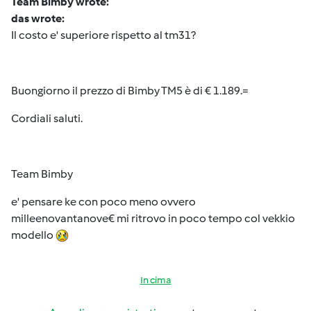
Team Bimby wrote:
das wrote:
Il costo e' superiore rispetto al tm31?
Buongiorno il prezzo di Bimby TM5 è di € 1.189.=
Cordiali saluti.
Team Bimby
e' pensare ke con poco meno ovvero
milleenovantanove€ mi ritrovo in poco tempo col vekkio
modello
In cima