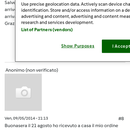
Salve ho effettuato l'ordine ieri, vorrei sapere se mi
Use precise geolocation data. Actively scan device char
arriverà il modello nuovo o no perché nel caso non mi
identification. Store and/or access information on a d
arrivasse vorrei annullare e prendere questo nuovo.
advertising and content, advertising and content me
research and services development.
Grazie per l'attenzione
List of Partners (vendors)
In cima
Show Purposes
I Accep
Accedi
o
registrati
per poter commentare
Anonimo (non verificato)
Ven, 09/05/2014 - 21:13
#8
Buonasera il 21 agosto ho ricevuto a casa il mio ordine