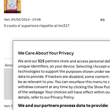
Ven, 09/05/2014 - 19:48
#6
Il costo e' superiore rispetto al tm31?
In cima
We Care About Your Privacy
Accedi
o
registrati
per poter commentare
We and our
315
partners store and access personal data
Anonimo (non verificato)
unique identifiers, on your device. Selecting I Accept 
technologies to support the purposes shown under we 
data to provide. If trackers are disabled, some conten
be as relevant to you. You can resurface this menu to 
withdraw consent at any time by clicking the Show Pu
of the webpage .Your choices will have effect within o
details, refer to our Privacy Policy.
We and our partners process data to provide:
Ven, 09/05/2014 - 20:52
#7