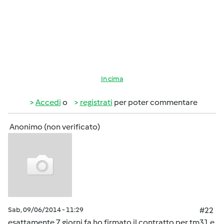
In cima
Accedi
o
registrati
per poter commentare
Anonimo (non verificato)
Sab, 09/06/2014 - 11:29
#22
esattamente 7 giorni fa ho firmato il contratto per tm31 e