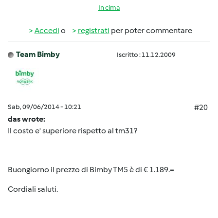
In cima
Accedi
o
registrati
per poter commentare
Team Bimby
Iscritto : 11.12.2009
Sab, 09/06/2014 - 10:21
#20
das wrote:
Il costo e' superiore rispetto al tm31?
Buongiorno il prezzo di Bimby TM5 è di € 1.189.=
Cordiali saluti.