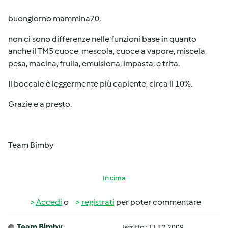
buongiorno mammina70,
non ci sono differenze nelle funzioni base in quanto
anche il TM5 cuoce, mescola, cuoce a vapore, miscela,
pesa, macina, frulla, emulsiona, impasta, e trita.
Il boccale è leggermente più capiente, circa il 10%.
Grazie e a presto.
Team Bimby
In cima
Accedi
o
registrati
per poter commentare
Team Bimby
Iscritto : 11.12.2009