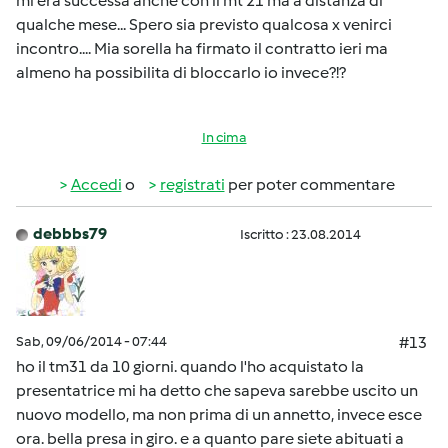
mi era successa anche con il mt 21 ma a distanza di
qualche mese... Spero sia previsto qualcosa x venirci
incontro.... Mia sorella ha firmato il contratto ieri ma
almeno ha possibilita di bloccarlo io invece?!?
In cima
Accedi
o
registrati
per poter commentare
debbbs79
Iscritto : 23.08.2014
Sab, 09/06/2014 - 07:44
#13
ho il tm31 da 10 giorni. quando l'ho acquistato la
presentatrice mi ha detto che sapeva sarebbe uscito un
nuovo modello, ma non prima di un annetto, invece esce
ora. bella presa in giro. e a quanto pare siete abituati a