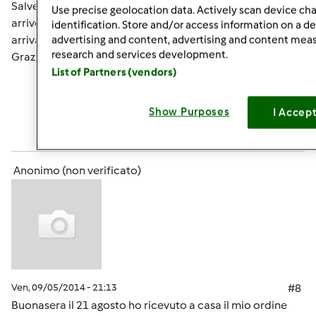
Salve ho effettuato l'ordine ieri, vorrei sapere se mi
Use precise geolocation data. Actively scan device char
arriverà il modello nuovo o no perché nel caso non mi
identification. Store and/or access information on a d
arrivasse vorrei annullare e prendere questo nuovo.
advertising and content, advertising and content me
research and services development.
Grazie per l'attenzione
List of Partners (vendors)
In cima
Show Purposes
I Accep
Accedi
o
registrati
per poter commentare
Anonimo (non verificato)
Ven, 09/05/2014 - 21:13
#8
Buonasera il 21 agosto ho ricevuto a casa il mio ordine