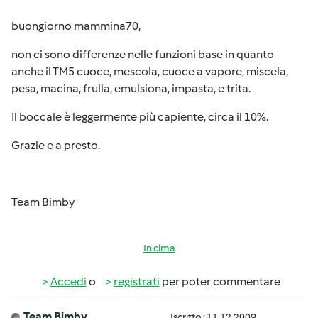
buongiorno mammina70,
non ci sono differenze nelle funzioni base in quanto
anche il TM5 cuoce, mescola, cuoce a vapore, miscela,
pesa, macina, frulla, emulsiona, impasta, e trita.
Il boccale è leggermente più capiente, circa il 10%.
Grazie e a presto.
Team Bimby
In cima
Accedi
o
registrati
per poter commentare
Team Bimby
Iscritto : 11.12.2009