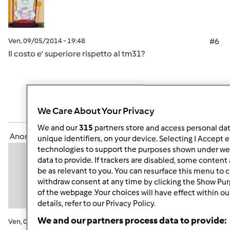
Ven, 09/05/2014 - 19:48
#6
Il costo e' superiore rispetto al tm31?
In cima
We Care About Your Privacy
Accedi
o
registrati
per poter commentare
We and our
315
partners store and access personal data
Anonimo (non verificato)
unique identifiers, on your device. Selecting I Accept 
technologies to support the purposes shown under we 
data to provide. If trackers are disabled, some conten
be as relevant to you. You can resurface this menu to 
withdraw consent at any time by clicking the Show Pu
of the webpage .Your choices will have effect within o
details, refer to our Privacy Policy.
We and our partners process data to provide:
Ven, 09/05/2014 - 20:52
#7