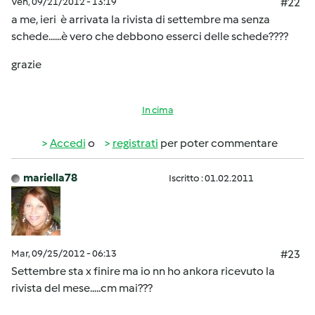
Ven, 09/21/2012 - 13:19
#22
a me, ieri è arrivata la rivista di settembre ma senza
schede......è vero che debbono esserci delle schede????
grazie
In cima
Accedi
o
registrati
per poter commentare
mariella78
Iscritto : 01.02.2011
Mar, 09/25/2012 - 06:13
#23
Settembre sta x finire ma io nn ho ankora ricevuto la
rivista del mese.....cm mai???