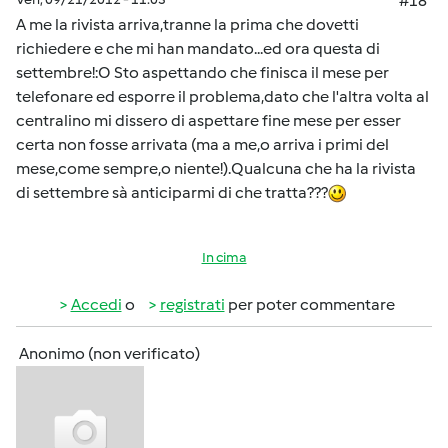
#18
A me la rivista arriva,tranne la prima che dovetti
richiedere e che mi han mandato...ed ora questa di
settembre!:O Sto aspettando che finisca il mese per
telefonare ed esporre il problema,dato che l'altra volta al
centralino mi dissero di aspettare fine mese per esser
certa non fosse arrivata (ma a me,o arriva i primi del
mese,come sempre,o niente!).Qualcuna che ha la rivista
di settembre sà anticiparmi di che tratta???
In cima
Accedi
o
registrati
per poter commentare
Anonimo (non verificato)