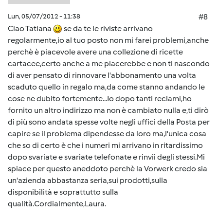
Lun, 05/07/2012 - 11:38
#8
Ciao Tatiana
se da te le riviste arrivano
regolarmente,io al tuo posto non mi farei problemi,anche
perchè è piacevole avere una collezione di ricette
cartacee,certo anche a me piacerebbe e non ti nascondo
di aver pensato di rinnovare l'abbonamento una volta
scaduto quello in regalo ma,da come stanno andando le
cose ne dubito fortemente...Io dopo tanti reclami,ho
fornito un altro indirizzo ma non è cambiato nulla e,ti dirò
di più sono andata spesse volte negli uffici della Posta per
capire se il problema dipendesse da loro ma,l'unica cosa
che so di certo è che i numeri mi arrivano in ritardissimo
dopo svariate e svariate telefonate e rinvii degli stessi.Mi
spiace per questo aneddoto perchè la Vorwerk credo sia
un'azienda abbastanza seria,sui prodotti,sulla
disponibilità e soprattutto sulla
qualità.Cordialmente,Laura.