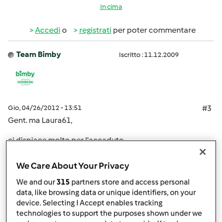
In cima
Accedi
o
registrati
per poter commentare
Team Bimby
Iscritto : 11.12.2009
Gio, 04/26/2012 - 13:51
#3
Gent. ma Laura61,
ci dispiace molto per l'accaduto.
Le ricordiamo che la gestione degli abbonamenti avviene
We Care About Your Privacy
tramite la società Staff, trova tutti i recapiti sull'ultima
We and our
315
partners store and access personal
pagina della Rivista.
data, like browsing data or unique identifiers, on your
device. Selecting I Accept enables tracking
technologies to support the purposes shown under we