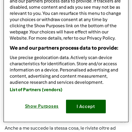
Ci faccia sapere, a presto.
and our partners process data to provide. If trackers are
disabled, some content and ads you see may not be as
relevant to you. You can resurface this menu to change
your choices or withdraw consent at any time by
Team Bimby
clicking the Show Purposes link on the bottom of the
webpage .Your choices will have effect within our
Website. For more details, refer to our Privacy Policy.
In cima
We and our partners process data to provide:
Accedi
o
registrati
per poter commentare
Use precise geolocation data. Actively scan device
characteristics for identification. Store and/or access
information on a device. Personalised advertising and
Anonimo (non verificato)
content, advertising and content measurement,
audience research and services development.
List of Partners (vendors)
Show Purposes
I Accept
Mer, 05/02/2012 - 18:48
#4
Anche a me succede la stessa cosa, le riviste oltre ad