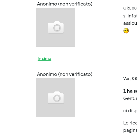
Anonimo (non verificato)
Gio, 0
si inf
assicu
In cima
Anonimo (non verificato)
Ven, 0
1 ha s
Gent.
ci dis
Le ric
pagina