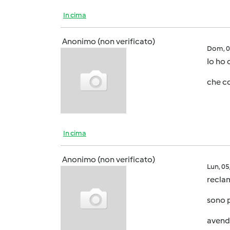
In cima
Anonimo (non verificato)
Dom, 0
Io ho 
che c
In cima
Anonimo (non verificato)
Lun, 0
reclam
sono p
avend