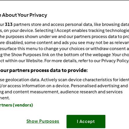
ultati più recenti
10
 About Your Privacy
our
313
partners store and access personal data, like browsing dat
rs, on your device. Selecting I Accept enables tracking technologi
he purposes shown under we and our partners process data to prov
are disabled, some content and ads you see may not be as relevan
4/25/2012 - 16:19
esurface this menu to change your choices or withdraw consent a
novato per il 2° anno l'abbonamento della rivista Noi voi Bimby, che
ng the Show Purposes link on the bottom of the webpage .Your choi
ct within our Website. For more details, refer to our Privacy Policy
no sempre in ritardo anche di un mese, ora non arrivano !!!!!!!!!
our partners process data to provide:
 di febbraio, dopo numerose telefonate, marzo e aprile nulla!!!!!!!!
se geolocation data. Actively scan device characteristics for ident
tufa di spendere soldi per le telefonate, ho inviato anche mail co
/or access information on a device. Personalised advertising and
oè PESSIMO !!!!!!!!!!!!!!!! Il raccoglitore che ho pagato non è arrivato 
ing and content measurement, audience research and services
ment.
 chiamerò nuovamente, se il servizio non migliora è inutile abbonars
artners (vendors)
Show Purposes
I Accept