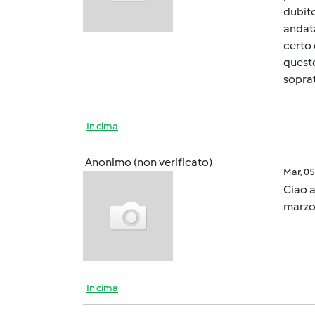
dubito
andata
certo 
questo
soprat
In cima
Anonimo (non verificato)
Mar, 0
Ciao a
marzo e
In cima