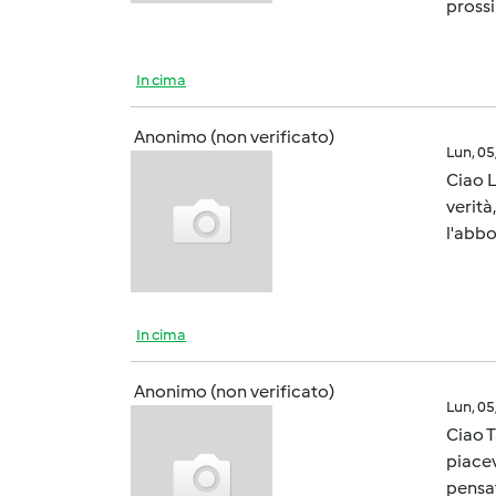
pross
In cima
Anonimo (non verificato)
Lun, 0
Ciao L
verità
l'abbo
In cima
Anonimo (non verificato)
Lun, 0
Ciao 
piacev
pensa