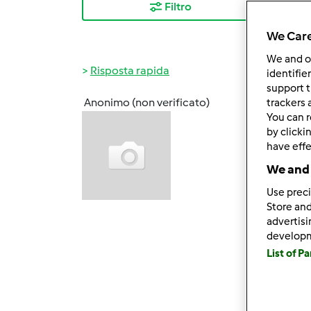
Filtro
I ris
We Care
We and 
Risposta rapida
identifie
support t
Anonimo (non verificato)
trackers 
Mer, 0
You can r
Ho rin
by clicki
have effe
Arriva
We and 
numero
Use preci
Sono s
Store and
servizi
advertis
develop
Domani
List of P
Laura