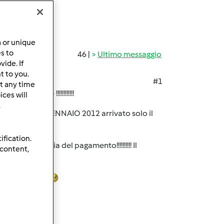
a or unique
es to
46 |
Ultimo messaggio
ide. If
t to you.
#1
t any time
 delusione !!!!!!!!!!!!
ces will
.
!! PAGATO IL 12 GENNAIO 2012 arrivato solo il
!!!!!!!
ification.
n la fotocopia del pagamento!!!!!!!!!! Il
 content,
!!!
i !!!!!!!!!!!!!