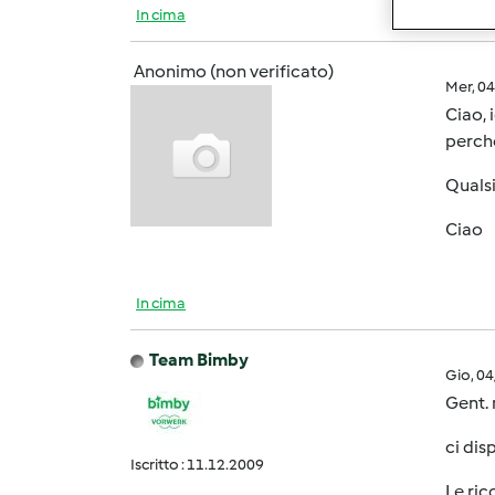
In cima
Anonimo (non verificato)
Mer, 0
Ciao, 
perchè
Qualsi
Ciao
In cima
Team Bimby
Gio, 0
Gent.
ci dis
Iscritto : 11.12.2009
Le ric