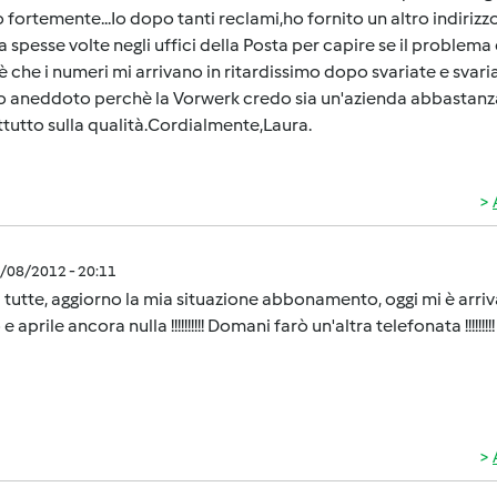
 fortemente...Io dopo tanti reclami,ho fornito un altro indirizz
 spesse volte negli uffici della Posta per capire se il problem
è che i numeri mi arrivano in ritardissimo dopo svariate e svariat
 aneddoto perchè la Vorwerk credo sia un'azienda abbastanza se
tutto sulla qualità.Cordialmente,Laura.
5/08/2012 - 20:11
 tutte, aggiorno la mia situazione abbonamento, oggi mi è arrivato 
 aprile ancora nulla !!!!!!!!!! Domani farò un'altra telefonata !!!!!!!!