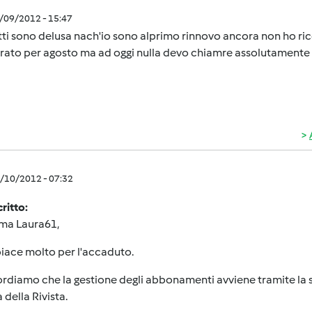
8/09/2012 - 15:47
atti sono delusa nach'io sono alprimo rinnovo ancora non ho r
rato per agosto ma ad oggi nulla devo chiamre assolutamente q
8/10/2012 - 07:32
critto:
 ma Laura61,
piace molto per l'accaduto.
ordiamo che la gestione degli abbonamenti avviene tramite la soci
 della Rivista.