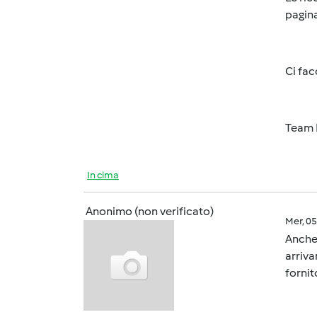
pagina
Ci fac
Team 
In cima
Anonimo (non verificato)
Mer, 0
Anche 
arriva
fornit