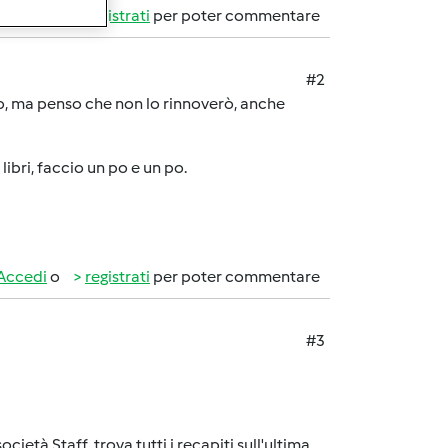
Accedi
o
registrati
per poter commentare
#2
to, ma penso che non lo rinnoverò, anche
libri, faccio un po e un po.
Accedi
o
registrati
per poter commentare
#3
età Staff, trova tutti i recapiti sull'ultima