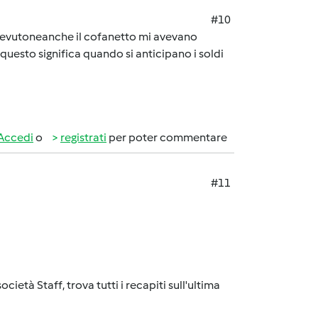
#10
icevutoneanche il cofanetto mi avevano
uesto significa quando si anticipano i soldi
Accedi
o
registrati
per poter commentare
#11
età Staff, trova tutti i recapiti sull'ultima