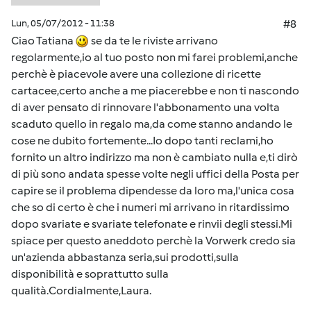
Lun, 05/07/2012 - 11:38
#8
Ciao Tatiana
se da te le riviste arrivano
regolarmente,io al tuo posto non mi farei problemi,anche
perchè è piacevole avere una collezione di ricette
cartacee,certo anche a me piacerebbe e non ti nascondo
di aver pensato di rinnovare l'abbonamento una volta
scaduto quello in regalo ma,da come stanno andando le
cose ne dubito fortemente...Io dopo tanti reclami,ho
fornito un altro indirizzo ma non è cambiato nulla e,ti dirò
di più sono andata spesse volte negli uffici della Posta per
capire se il problema dipendesse da loro ma,l'unica cosa
che so di certo è che i numeri mi arrivano in ritardissimo
dopo svariate e svariate telefonate e rinvii degli stessi.Mi
spiace per questo aneddoto perchè la Vorwerk credo sia
un'azienda abbastanza seria,sui prodotti,sulla
disponibilità e soprattutto sulla
qualità.Cordialmente,Laura.