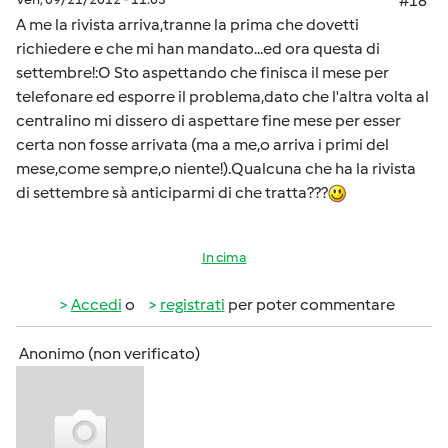
#18
A me la rivista arriva,tranne la prima che dovetti
richiedere e che mi han mandato...ed ora questa di
settembre!:O Sto aspettando che finisca il mese per
telefonare ed esporre il problema,dato che l'altra volta al
centralino mi dissero di aspettare fine mese per esser
certa non fosse arrivata (ma a me,o arriva i primi del
mese,come sempre,o niente!).Qualcuna che ha la rivista
di settembre sà anticiparmi di che tratta???
In cima
Accedi
o
registrati
per poter commentare
Anonimo (non verificato)