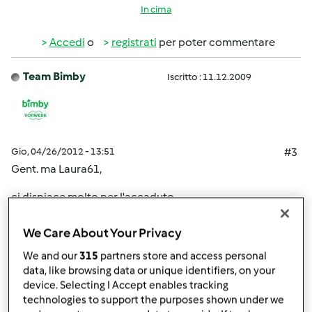
In cima
Accedi
o
registrati
per poter commentare
Team Bimby
Iscritto : 11.12.2009
Gio, 04/26/2012 - 13:51
#3
Gent. ma Laura61,
ci dispiace molto per l'accaduto.
Le ricordiamo che la gestione degli abbonamenti avviene
We Care About Your Privacy
tramite la società Staff, trova tutti i recapiti sull'ultima
We and our
315
partners store and access personal
pagina della Rivista.
data, like browsing data or unique identifiers, on your
device. Selecting I Accept enables tracking
technologies to support the purposes shown under we