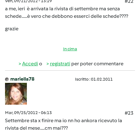
Ven, 09/21/2012 - 13:19
#22
a me, ieri è arrivata la rivista di settembre ma senza
schede......è vero che debbono esserci delle schede????
grazie
In cima
Accedi
o
registrati
per poter commentare
mariella78
Iscritto : 01.02.2011
Mar, 09/25/2012 - 06:13
#23
Settembre sta x finire ma io nn ho ankora ricevuto la
rivista del mese.....cm mai???