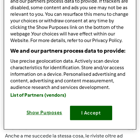
Ci faccia sapere, a presto.
and our partners process data to provide. If trackers are
disabled, some content and ads you see may not be as
relevant to you. You can resurface this menu to change
your choices or withdraw consent at any time by
Team Bimby
clicking the Show Purposes link on the bottom of the
webpage .Your choices will have effect within our
Website. For more details, refer to our Privacy Policy.
In cima
We and our partners process data to provide:
Accedi
o
registrati
per poter commentare
Use precise geolocation data. Actively scan device
characteristics for identification. Store and/or access
information on a device. Personalised advertising and
Anonimo (non verificato)
content, advertising and content measurement,
audience research and services development.
List of Partners (vendors)
Show Purposes
I Accept
Mer, 05/02/2012 - 18:48
#4
Anche a me succede la stessa cosa, le riviste oltre ad