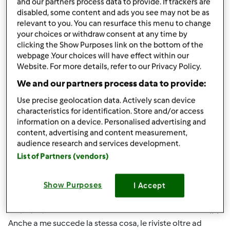
Ci faccia sapere, a presto.
and our partners process data to provide. If trackers are
disabled, some content and ads you see may not be as
relevant to you. You can resurface this menu to change
your choices or withdraw consent at any time by
Team Bimby
clicking the Show Purposes link on the bottom of the
webpage .Your choices will have effect within our
Website. For more details, refer to our Privacy Policy.
In cima
We and our partners process data to provide:
Accedi
o
registrati
per poter commentare
Use precise geolocation data. Actively scan device
characteristics for identification. Store and/or access
information on a device. Personalised advertising and
Anonimo (non verificato)
content, advertising and content measurement,
audience research and services development.
List of Partners (vendors)
Show Purposes
I Accept
Mer, 05/02/2012 - 18:48
#4
Anche a me succede la stessa cosa, le riviste oltre ad