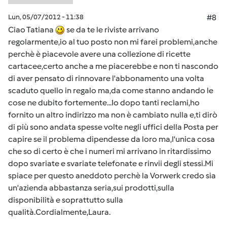
Lun, 05/07/2012 - 11:38
#8
Ciao Tatiana
se da te le riviste arrivano
regolarmente,io al tuo posto non mi farei problemi,anche
perchè è piacevole avere una collezione di ricette
cartacee,certo anche a me piacerebbe e non ti nascondo
di aver pensato di rinnovare l'abbonamento una volta
scaduto quello in regalo ma,da come stanno andando le
cose ne dubito fortemente...Io dopo tanti reclami,ho
fornito un altro indirizzo ma non è cambiato nulla e,ti dirò
di più sono andata spesse volte negli uffici della Posta per
capire se il problema dipendesse da loro ma,l'unica cosa
che so di certo è che i numeri mi arrivano in ritardissimo
dopo svariate e svariate telefonate e rinvii degli stessi.Mi
spiace per questo aneddoto perchè la Vorwerk credo sia
un'azienda abbastanza seria,sui prodotti,sulla
disponibilità e soprattutto sulla
qualità.Cordialmente,Laura.