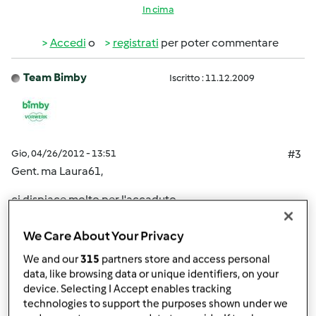
In cima
Accedi
o
registrati
per poter commentare
Team Bimby
Iscritto : 11.12.2009
Gio, 04/26/2012 - 13:51
#3
Gent. ma Laura61,
ci dispiace molto per l'accaduto.
Le ricordiamo che la gestione degli abbonamenti avviene
We Care About Your Privacy
tramite la società Staff, trova tutti i recapiti sull'ultima
We and our
315
partners store and access personal
pagina della Rivista.
data, like browsing data or unique identifiers, on your
device. Selecting I Accept enables tracking
technologies to support the purposes shown under we