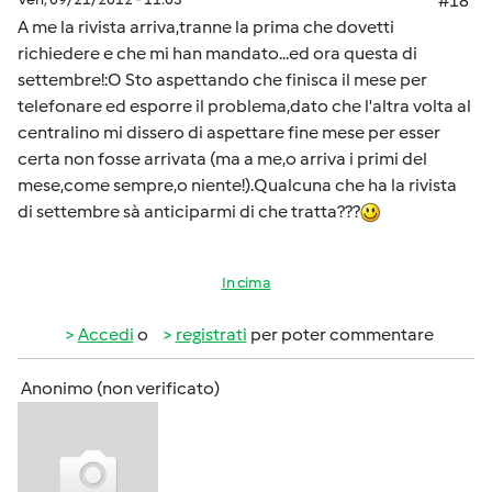
#18
A me la rivista arriva,tranne la prima che dovetti
richiedere e che mi han mandato...ed ora questa di
settembre!:O Sto aspettando che finisca il mese per
telefonare ed esporre il problema,dato che l'altra volta al
centralino mi dissero di aspettare fine mese per esser
certa non fosse arrivata (ma a me,o arriva i primi del
mese,come sempre,o niente!).Qualcuna che ha la rivista
di settembre sà anticiparmi di che tratta???
In cima
Accedi
o
registrati
per poter commentare
Anonimo (non verificato)