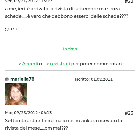
Ven, 09/21/2012 - 13:19
#22
a me, ieri è arrivata la rivista di settembre ma senza
schede......è vero che debbono esserci delle schede????
grazie
In cima
Accedi
o
registrati
per poter commentare
mariella78
Iscritto : 01.02.2011
Mar, 09/25/2012 - 06:13
#23
Settembre sta x finire ma io nn ho ankora ricevuto la
rivista del mese.....cm mai???