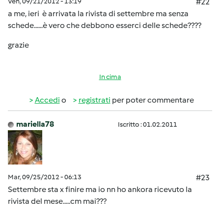
Ven, 09/21/2012 - 13:19
#22
a me, ieri è arrivata la rivista di settembre ma senza
schede......è vero che debbono esserci delle schede????
grazie
In cima
Accedi
o
registrati
per poter commentare
mariella78
Iscritto : 01.02.2011
Mar, 09/25/2012 - 06:13
#23
Settembre sta x finire ma io nn ho ankora ricevuto la
rivista del mese.....cm mai???