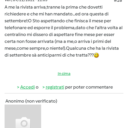
#18
A me la rivista arriva,tranne la prima che dovetti
richiedere e che mi han mandato...ed ora questa di
settembre!:O Sto aspettando che finisca il mese per
telefonare ed esporre il problema,dato che l'altra volta al
centralino mi dissero di aspettare fine mese per esser
certa non fosse arrivata (ma a me,o arriva i primi del
mese,come sempre,o niente!).Qualcuna che ha la rivista
di settembre sà anticiparmi di che tratta???
In cima
Accedi
o
registrati
per poter commentare
Anonimo (non verificato)