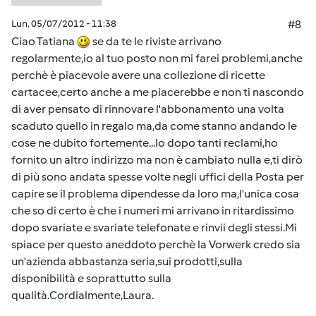
Lun, 05/07/2012 - 11:38
#8
Ciao Tatiana
se da te le riviste arrivano
regolarmente,io al tuo posto non mi farei problemi,anche
perchè è piacevole avere una collezione di ricette
cartacee,certo anche a me piacerebbe e non ti nascondo
di aver pensato di rinnovare l'abbonamento una volta
scaduto quello in regalo ma,da come stanno andando le
cose ne dubito fortemente...Io dopo tanti reclami,ho
fornito un altro indirizzo ma non è cambiato nulla e,ti dirò
di più sono andata spesse volte negli uffici della Posta per
capire se il problema dipendesse da loro ma,l'unica cosa
che so di certo è che i numeri mi arrivano in ritardissimo
dopo svariate e svariate telefonate e rinvii degli stessi.Mi
spiace per questo aneddoto perchè la Vorwerk credo sia
un'azienda abbastanza seria,sui prodotti,sulla
disponibilità e soprattutto sulla
qualità.Cordialmente,Laura.