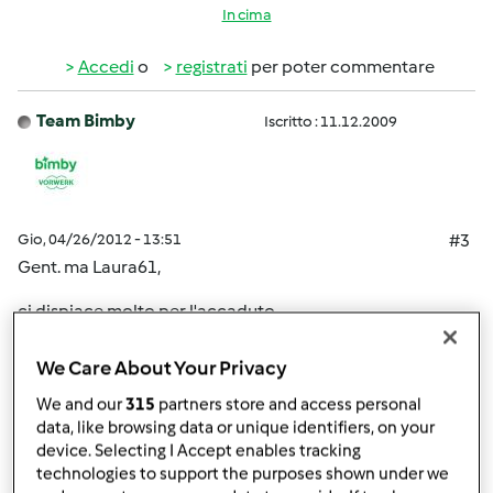
In cima
Accedi
o
registrati
per poter commentare
Team Bimby
Iscritto : 11.12.2009
Gio, 04/26/2012 - 13:51
#3
Gent. ma Laura61,
ci dispiace molto per l'accaduto.
Le ricordiamo che la gestione degli abbonamenti avviene
We Care About Your Privacy
tramite la società Staff, trova tutti i recapiti sull'ultima
We and our
315
partners store and access personal
pagina della Rivista.
data, like browsing data or unique identifiers, on your
device. Selecting I Accept enables tracking
technologies to support the purposes shown under we