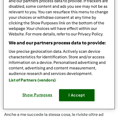
Ci faccia sapere, a presto.
and our partners process data to provide. If trackers are
disabled, some content and ads you see may not be as
relevant to you. You can resurface this menu to change
your choices or withdraw consent at any time by
Team Bimby
clicking the Show Purposes link on the bottom of the
webpage .Your choices will have effect within our
Website. For more details, refer to our Privacy Policy.
In cima
We and our partners process data to provide:
Accedi
o
registrati
per poter commentare
Use precise geolocation data. Actively scan device
characteristics for identification. Store and/or access
information on a device. Personalised advertising and
Anonimo (non verificato)
content, advertising and content measurement,
audience research and services development.
List of Partners (vendors)
Show Purposes
I Accept
Mer, 05/02/2012 - 18:48
#4
Anche a me succede la stessa cosa, le riviste oltre ad