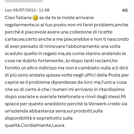
Lun, 05/07/2012 - 11:38
#8
Ciao Tatiana
se da te le riviste arrivano
regolarmente,io al tuo posto non mi farei problemi,anche
perchè è piacevole avere una collezione di ricette
cartacee,certo anche a me piacerebbe e non ti nascondo
di aver pensato di rinnovare l'abbonamento una volta
scaduto quello in regalo ma,da come stanno andando le
cose ne dubito fortemente...Io dopo tanti reclami,ho
fornito un altro indirizzo ma non è cambiato nulla e,ti dirò
di più sono andata spesse volte negli uffici della Posta per
capire se il problema dipendesse da loro ma,l'unica cosa
che so di certo è che i numeri mi arrivano in ritardissimo
dopo svariate e svariate telefonate e rinvii degli stessi.Mi
spiace per questo aneddoto perchè la Vorwerk credo sia
un'azienda abbastanza seria,sui prodotti,sulla
disponibilità e soprattutto sulla
qualità.Cordialmente,Laura.