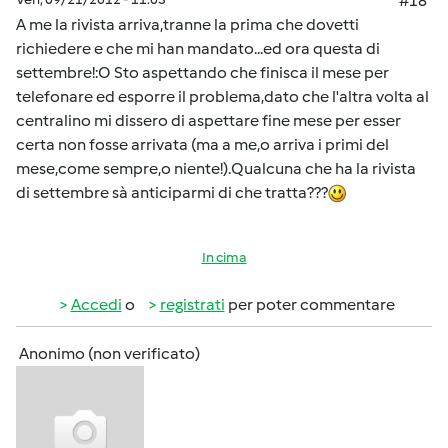
#18
A me la rivista arriva,tranne la prima che dovetti
richiedere e che mi han mandato...ed ora questa di
settembre!:O Sto aspettando che finisca il mese per
telefonare ed esporre il problema,dato che l'altra volta al
centralino mi dissero di aspettare fine mese per esser
certa non fosse arrivata (ma a me,o arriva i primi del
mese,come sempre,o niente!).Qualcuna che ha la rivista
di settembre sà anticiparmi di che tratta???
In cima
Accedi
o
registrati
per poter commentare
Anonimo (non verificato)