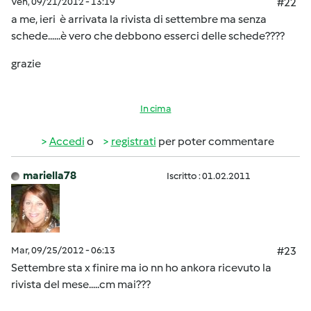
Ven, 09/21/2012 - 13:19
#22
a me, ieri è arrivata la rivista di settembre ma senza
schede......è vero che debbono esserci delle schede????
grazie
In cima
Accedi
o
registrati
per poter commentare
mariella78
Iscritto : 01.02.2011
Mar, 09/25/2012 - 06:13
#23
Settembre sta x finire ma io nn ho ankora ricevuto la
rivista del mese.....cm mai???