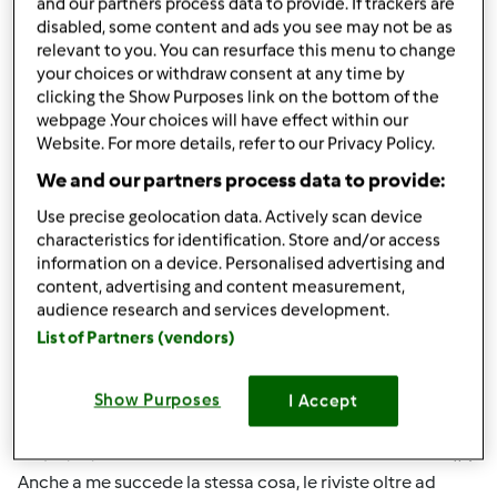
Ci faccia sapere, a presto.
and our partners process data to provide. If trackers are
disabled, some content and ads you see may not be as
relevant to you. You can resurface this menu to change
your choices or withdraw consent at any time by
Team Bimby
clicking the Show Purposes link on the bottom of the
webpage .Your choices will have effect within our
Website. For more details, refer to our Privacy Policy.
In cima
We and our partners process data to provide:
Accedi
o
registrati
per poter commentare
Use precise geolocation data. Actively scan device
characteristics for identification. Store and/or access
information on a device. Personalised advertising and
Anonimo (non verificato)
content, advertising and content measurement,
audience research and services development.
List of Partners (vendors)
Show Purposes
I Accept
Mer, 05/02/2012 - 18:48
#4
Anche a me succede la stessa cosa, le riviste oltre ad