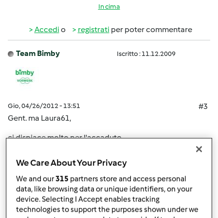
In cima
Accedi
o
registrati
per poter commentare
Team Bimby
Iscritto : 11.12.2009
Gio, 04/26/2012 - 13:51
#3
Gent. ma Laura61,
ci dispiace molto per l'accaduto.
Le ricordiamo che la gestione degli abbonamenti avviene
We Care About Your Privacy
tramite la società Staff, trova tutti i recapiti sull'ultima
We and our
315
partners store and access personal
pagina della Rivista.
data, like browsing data or unique identifiers, on your
device. Selecting I Accept enables tracking
technologies to support the purposes shown under we