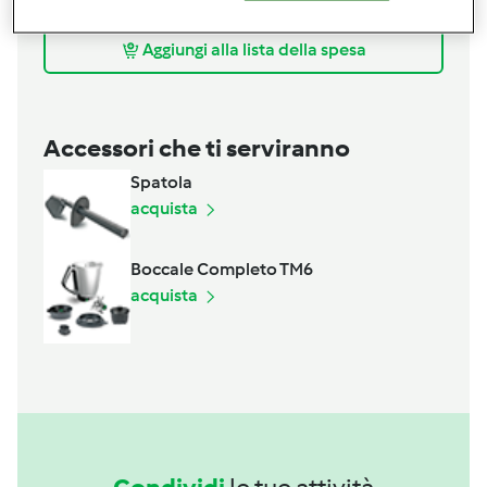
30
grammi
olive taggiasche denocciolate
Aggiungi alla lista della spesa
Accessori che ti serviranno
Spatola
acquista
Boccale Completo TM6
acquista
Condividi
le tue attività