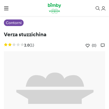
Contorni
Verza stuzzichina
2.0
(1)
(0)