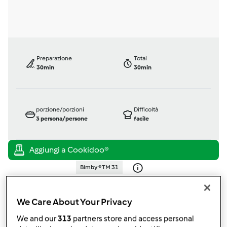
Preparazione
Total
30min
30min
porzione/porzioni
Difficoltà
3
persona/persone
facile
Bimby ® TM 31
da
Ospite
published: 06-12-2014
modificata: 06-12-2014
We Care About Your Privacy
Aggiungi alle mie raccolte
We and our
313
partners store and access personal