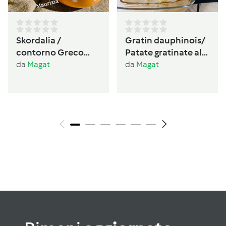
Skordalia /
Gratin dauphinois/
contorno Greco
Patate gratinate alla
🇬🇷 senza glutine,
Francese
da
Magat
da
Magat
senza lattosio
vegano