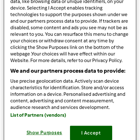
data, like browsing data or unique identifiers, on your
condividi la ricetta
device. Selecting I Accept enables tracking
technologies to support the purposes shown under we
Crea variante
and our partners process data to provide. If trackers are
disabled, some content and ads you see may not be as
relevant to you. You can resurface this menu to change
your choices or withdraw consent at any time by
clicking the Show Purposes link on the bottom of the
webpage .Your choices will have effect within our
Ingredienti
Website. For more details, refer to our Privacy Policy.
We and our partners process data to provide:
3 spicchi di aglio
Use precise geolocation data. Actively scan device
1
verza piccola
characteristics for identification. Store and/or access
3
spicchi
aglio sbucciato
information on a device. Personalised advertising and
4 o 5
rametti
prezzemolo
content, advertising and content measurement,
20
grammi
olio di oliva extravergine
audience research and services development.
1
pizzico
peperoncino in polvere,
secondo il
List of Partners (vendors)
gusto
100
grammi
vino bianco secco
Show Purposes
I Accept
3
cucchiaini
capperi sgocciolati