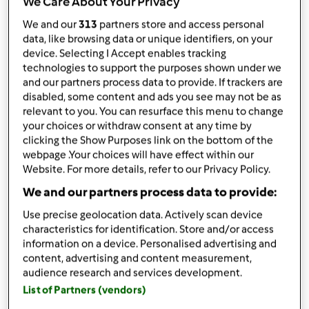
We Care About Your Privacy
condividi la ricetta
We and our
313
partners store and access personal
data, like browsing data or unique identifiers, on your
device. Selecting I Accept enables tracking
technologies to support the purposes shown under we
and our partners process data to provide. If trackers are
disabled, some content and ads you see may not be as
relevant to you. You can resurface this menu to change
Ingredienti
your choices or withdraw consent at any time by
clicking the Show Purposes link on the bottom of the
per il composto da friggere:
webpage .Your choices will have effect within our
250
g
di farina 00
Website. For more details, refer to our Privacy Policy.
2
uova
We and our partners process data to provide:
1
tazza
di latte di soia o latte scremato
Use precise geolocation data. Actively scan device
60
g
di zucchero
characteristics for identification. Store and/or access
1
pizzico
di sale
information on a device. Personalised advertising and
1
cucchiaino
si olio di semi di girasole e di mais
content, advertising and content measurement,
1
cucchiaino
di Rum,
per gli adulti
audience research and services development.
+
List of Partners (vendors)