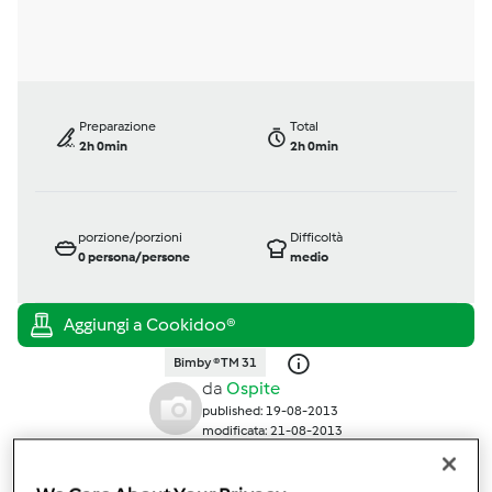
Preparazione
Total
2h 0min
2h 0min
porzione/porzioni
Difficoltà
0
persona/persone
medio
Bimby ® TM 31
da
Ospite
published: 19-08-2013
modificata: 21-08-2013
Aggiungi alle mie raccolte