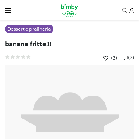
Dessert e pralineria
banane fritte!!!
(2)
(2)