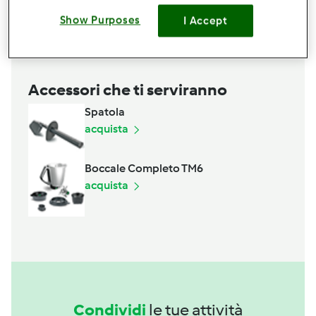
4
banane
Show Purposes
I Accept
Aggiungi alla lista della spesa
Accessori che ti serviranno
Spatola
acquista
Boccale Completo TM6
acquista
Condividi
le tue attività