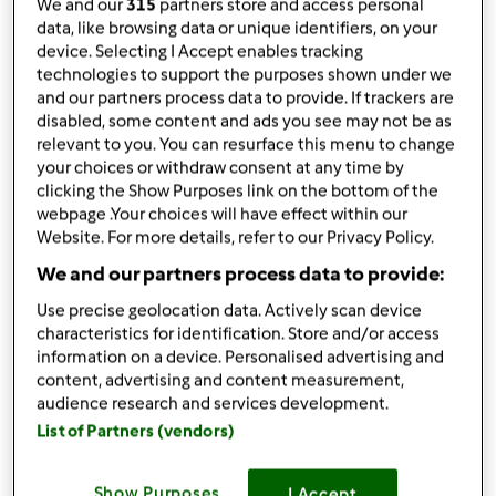
da
Ospite
We and our
315
partners store and access personal
published: 25-06-2011
data, like browsing data or unique identifiers, on your
modificata: 11-12-2012
device. Selecting I Accept enables tracking
technologies to support the purposes shown under we
Aggiungi alle mie raccolte
and our partners process data to provide. If trackers are
disabled, some content and ads you see may not be as
condividi la ricetta
relevant to you. You can resurface this menu to change
your choices or withdraw consent at any time by
clicking the Show Purposes link on the bottom of the
webpage .Your choices will have effect within our
Website. For more details, refer to our Privacy Policy.
We and our partners process data to provide:
Ingredienti
Use precise geolocation data. Actively scan device
120
g
di burro morbido
characteristics for identification. Store and/or access
250
g
di biscotti con gocce di cioccolato
information on a device. Personalised advertising and
content, advertising and content measurement,
100
g
di zucchero
audience research and services development.
250
g
di ricotta
List of Partners (vendors)
240
g
di philadelphia (3 panetti)
2
uova
80
g
farina di cocco
Show Purposes
I Accept