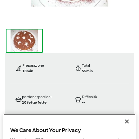
Preparazione
Total
10min
55min
porzione/porzioni
Difficoltà
10
fetta/fette
--
We Care About Your Privacy
Bimby ® TM 31