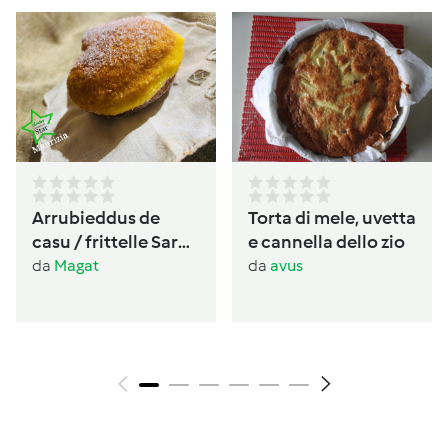
Arrubieddus de
Torta di mele, uvetta
casu / frittelle Sarde
e cannella dello zio
al formaggio di
da
Magat
da
avus
carnevale